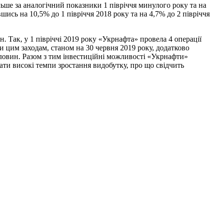
льше за аналогічний показники 1 півріччя минулого року та на
шись на 10,5% до 1 півріччя 2018 року та на 4,7% до 2 півріччя
 Так, у 1 півріччі 2019 року «Укрнафта» провела 4 операції
ки цим заходам, станом на 30 червня 2019 року, додатково
ердловин. Разом з тим інвестиційні можливості «Укрнафти»
ти високі темпи зростання видобутку, про що свідчить