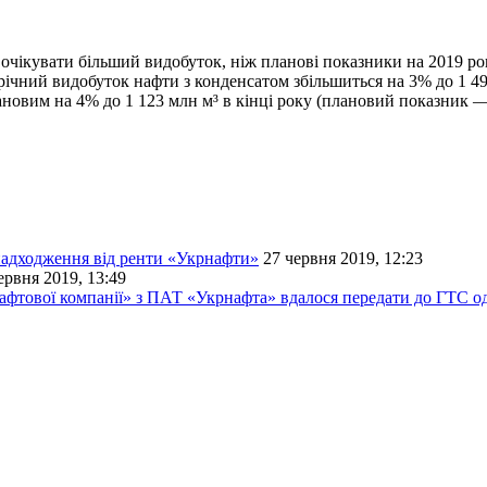
очікувати більший видобуток, ніж планові показники на 2019 рок
 річний видобуток нафти з конденсатом збільшиться на 3% до 1 4
лановим на 4% до 1 123 млн м³ в кінці року (плановий показник —
 надходження від ренти «Укрнафти»
27 червня 2019, 12:23
ервня 2019, 13:49
нафтової компанії» з ПАТ «Укрнафта» вдалося передати до ГТС о