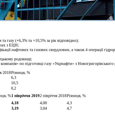
а газу (+6,3% та +10,5% за рік відповідно);
нах з ЕЦН;
ікації нафтових та газових свердловин, а також 4 операції гідро
ецькому родовищі;
компанія» по підготовці газу «Укрнафти» з Новогригорівського
чя 2018
Різниця, %
6,3
10,5
0,2
иця, %
1 півріччя 2019
2 півріччя 2018
Різниця, %
4,18
4,00
4,3
3,19
3,04
4,7