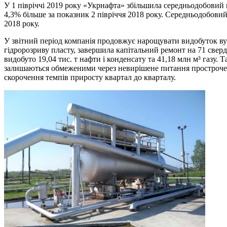
У 1 півріччі 2019 року «Укрнафта» збільшила cередньодобовий в
4,3% більше за показник 2 півріччя 2018 року. Середньодобовий 
2018 року.
У звітний період компанія продовжує нарощувати видобуток вуг
гідророзриву пласту, завершила капітальний ремонт на 71 сверд
видобуто 19,04 тис. т нафти і конденсату та 41,18 млн м³ газу.
залишаються обмеженими через невирішене питання прострочено
скорочення темпів приросту квартал до кварталу.