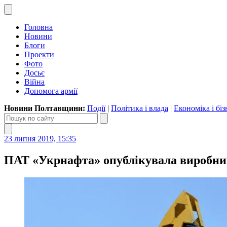
Головна
Новини
Блоги
Проекти
Фото
Досьє
Війна
Допомога армії
Новини Полтавщини:
Події
|
Політика і влада
|
Економіка і біз
23 липня 2019, 15:35
ПАТ «Укрнафта» опублікувала виробничі