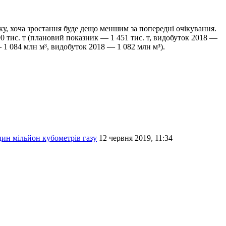
у, хоча зростання буде дещо меншим за попередні очікування.
90 тис. т (плановий показник — 1 451 тис. т, видобуток 2018 —
 1 084 млн м³, видобуток 2018 — 1 082 млн м³).
дин мільйон кубометрів газу
12 червня 2019, 11:34