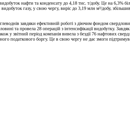
идобуток нафти та конденсату до 4,18 тис. т/добу. Це на 6,3% бі
видобуток газу, у свою чергу, виріс до 3,19 млн м³/добу, збільшив
леводнів завдяки ефективній роботі з діючим фондом свердловин.
ловині та провела 28 операцій з інтенсифікації видобутку. Завдя
 Також у звітний період компанія вивела з бездії 76 нафтових св
го податкового боргу. Це в свою чергу не дає змоги підтримува