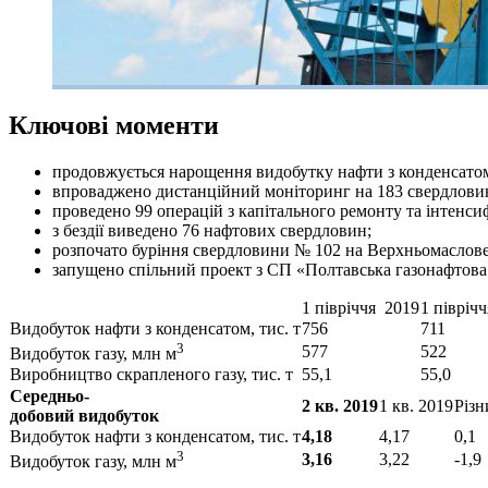
Ключові моменти
продовжується нарощення видобутку нафти з конденсатом т
впроваджено дистанційний моніторинг на 183 свердлови
проведено 99 операцій з капітального ремонту та інтенсиф
з бездії виведено 76 нафтових свердловин;
розпочато буріння свердловини № 102 на Верхньомаслов
запущено спільний проект з СП «Полтавська газонафтова 
1 півріччя 2019
1 півріч
Видобуток нафти з конденсатом, тис. т
756
711
3
577
522
Видобуток газу, млн м
Виробництво скрапленого газу, тис. т
55,1
55,0
Середньо-
2 кв. 2019
1 кв. 2019
Різн
добовий видобуток
Видобуток нафти з конденсатом, тис. т
4,18
4,17
0,1
3
3,16
3,22
-1,9
Видобуток газу, млн м