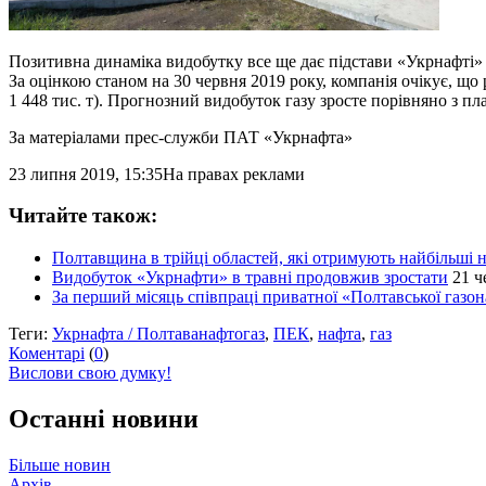
Позитивна динаміка видобутку все ще дає підстави «Укрнафті» 
За оцінкою станом на 30 червня 2019 року, компанія очікує, що
1 448 тис. т). Прогнозний видобуток газу зросте порівняно з п
За матеріалами прес-служби ПАТ «Укрнафта»
23 липня 2019, 15:35
На правах реклами
Читайте також:
Полтавщина в трійці областей, які отримують найбільші
Видобуток «Укрнафти» в травні продовжив зростати
21 ч
За перший місяць співпраці приватної «Полтавської газо
Теги:
Укрнафта / Полтаванафтогаз
,
ПЕК
,
нафта
,
газ
Коментарі
(
0
)
Вислови свою думку!
Останні новини
Більше новин
Архів