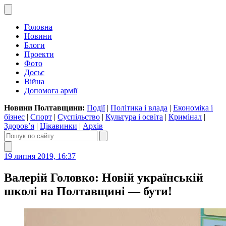
Головна
Новини
Блоги
Проекти
Фото
Досьє
Війна
Допомога армії
Новини Полтавщини:
Події
|
Політика і влада
|
Економіка і
бізнес
|
Спорт
|
Суспільство
|
Культура і освіта
|
Кримінал
|
Здоров’я
|
Цікавинки
|
Архів
19 липня 2019, 16:37
Валерій Головко: Новій українській
школі на Полтавщині — бути!