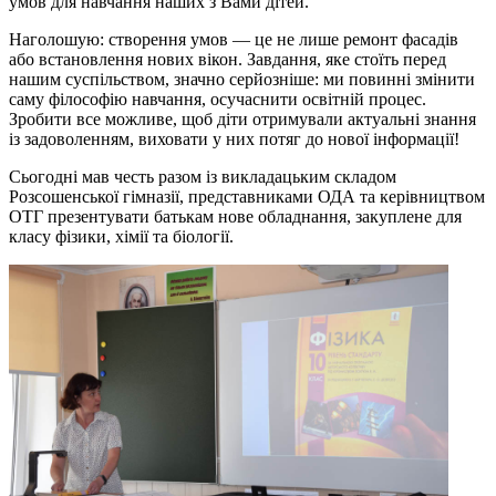
умов для навчання наших з Вами дітей.
Наголошую: створення умов — це не лише ремонт фасадів
або встановлення нових вікон. Завдання, яке стоїть перед
нашим суспільством, значно серйозніше: ми повинні змінити
саму філософію навчання, осучаснити освітній процес.
Зробити все можливе, щоб діти отримували актуальні знання
із задоволенням, виховати у них потяг до нової інформації!
Сьогодні мав честь разом із викладацьким складом
Розсошенської гімназії, представниками ОДА та керівництвом
ОТГ презентувати батькам нове обладнання, закуплене для
класу фізики, хімії та біології.