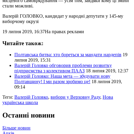
місцевого самоврядування — усім тим, завдяки кому ці зміни
стали можливі.
Валерій ГОЛОВКО
, кандидат у народні депутати у 145-му
виборчому окрузі
19 липня 2019, 16:37
На правах реклами
Читайте також:
Полтавська битва: хто бореться за мандати нардепів
19
липня 2019, 15:31
Валерій Головко обговорив проблеми розвитку
підприємства з колективом ПААЗ
18 липня 2019, 12:37
Валерій Головко: Наша мета — збудувати нову
Полтавщину! І ми разом зробимо це!
18 липня 2019,
09:14
Теги:
Валерій Головко
,
вибори у Верховну Раду
,
Нова
українська школа
Останні новини
Більше новин
Архів