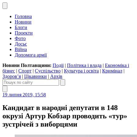
Головна
Новини
Блоги
Проекти
Фото
Досьє
Війна
Допомога армії
Новини Полтавщини:
Події
|
Політика і влада
|
Економіка і
бізнес
|
Спорт
|
Суспільство
|
Культура і освіта
|
Кримінал
|
Здоров’я
|
Цікавинки
|
Архів
19 липня 2019, 15:58
Кандидат в народні депутати в 148
окрузі Артур Кобзар проводить «тур»
зустрічей з виборцями