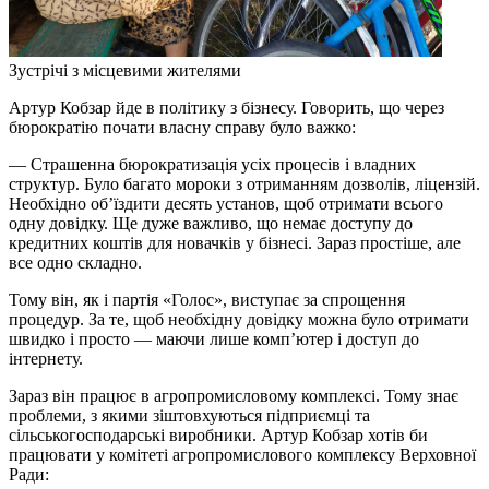
Зустрічі з місцевими жителями
Артур Кобзар йде в політику з бізнесу. Говорить, що через
бюрократію почати власну справу було важко:
— Страшенна бюрократизація усіх процесів і владних
структур. Було багато мороки з отриманням дозволів, ліцензій.
Необхідно об’їздити десять установ, щоб отримати всього
одну довідку. Ще дуже важливо, що немає доступу до
кредитних коштів для новачків у бізнесі. Зараз простіше, але
все одно складно.
Тому він, як і партія «Голос», виступає за спрощення
процедур. За те, щоб необхідну довідку можна було отримати
швидко і просто — маючи лише комп’ютер і доступ до
інтернету.
Зараз він працює в агропромисловому комплексі. Тому знає
проблеми, з якими зіштовхуються підприємці та
сільськогосподарські виробники. Артур Кобзар хотів би
працювати у комітеті агропромислового комплексу Верховної
Ради: