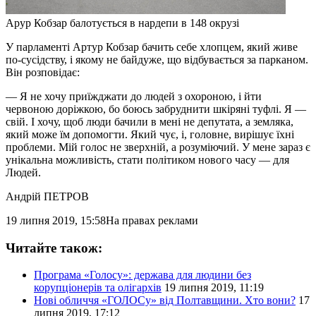
Арур Кобзар балотується в нардепи в 148 окрузі
У парламенті Артур Кобзар бачить себе хлопцем, який живе
по-сусідству, і якому не байдуже, що відбувається за парканом.
Він розповідає:
— Я не хочу приїжджати до людей з охороною, і йти
червоною доріжкою, бо боюсь забруднити шкіряні туфлі. Я —
свій. І хочу, щоб люди бачили в мені не депутата, а земляка,
який може їм допомогти. Який чує, і, головне, вирішує їхні
проблеми. Мій голос не зверхній, а розуміючий. У мене зараз є
унікальна можливість, стати політиком нового часу — для
Людей.
Андрій ПЕТРОВ
19 липня 2019, 15:58
На правах реклами
Читайте також:
Програма «Голосу»: держава для людини без
корупціонерів та олігархів
19 липня 2019, 11:19
Нові обличчя «ГОЛОСу» від Полтавщини. Хто вони?
17
липня 2019, 17:12