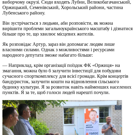
виборчому окрузі. Сюди входять Лубни, Великобагачанський,
Оржицький, Семенівський, Хорольський райони, частина
Лубенського району.
Він зустрічається з людьми, аби розповісти, як можна
вирішити проблеми загальноукраїнського масштабу і дізнатися
більше про те, що хвилює місцевих жителів.
Як розповідає Артур, зараз він допомагає людям лише
власними силами. Однак з можливостями і ресурсами
народного депутата зможе набагато більше:
— Наприклад, крім організації поїздок ФК «Оржиця» на
змагання, можна було б залучити інвестиції для побудови
сучасного спорткомплексу для всієї громади. Крім концертів
бандуристок, залучити кошти на відновлення сільського
будинку культури. Я за розвиток навіть найменших населених
пунктів. Я за те, щоб голоси людей нарешті почули.