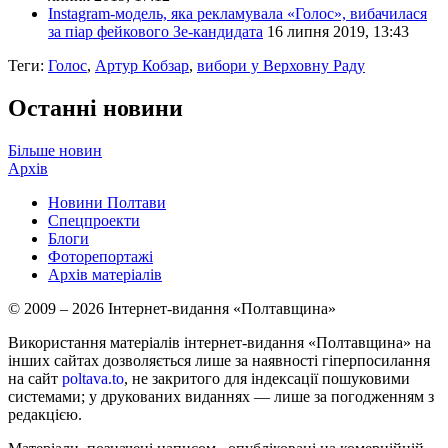
Instagram-модель, яка рекламувала «Голос», вибачилася
за піар фейкового Зе-кандидата
16 липня 2019, 13:43
Теги:
Голос
,
Артур Кобзар
,
вибори у Верховну Раду
Останні новини
Більше новин
Архів
Новини Полтави
Спецпроекти
Блоги
Фоторепортажі
Архів матеріалів
© 2009 – 2026 Інтернет-видання «Полтавщина»
Використання матеріалів інтернет-видання «Полтавщина» на
інших сайтах дозволяється лише за наявності гіперпосилання
на сайт
poltava.to
, не закритого для індексації пошуковими
системами; у друкованих виданнях — лише за погодженням з
редакцією.