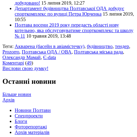
добудовано!
15 липня 2019, 12:27
Департамент будівництва Полтавської ОДА добудує
спорткомплекс по вулиці Петра Юрченка
15 липня 2019,
10:55
Полтава восени 2019 року передасть області нову
котельню, яка обслуговуватиме спорткомплекс та школу
№ 11
10 травня 2019, 13:48
Теги:
Акварена (басейн в авіамістечку)
,
будівництво
,
тендер
,
Prozorro
,
Полтавська ОДА / ОВА
,
Полтавська міська рада
,
Олександр Мамай
,
Є-data
Коментарі
(
49
)
Вислови свою думку!
Останні новини
Більше новин
Архів
Новини Полтави
Спецпроекти
Блоги
Фоторепортажі
Архів матеріалів