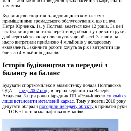
млн — аби закінчити зведення трьох басейнів з кафе, спа та
хамамом
Будівництво спортивно-видовищного комплексу з
приміщеннями громадського обслуговування, що на вул.
Петра Юрченка, 1а, у Полтаві, ведеться вже 12 років. За цей
час будівництво встигло перейти від області у приватні руки,
далі через місто знову повернутися до області. Загалом на
нього витратили приблизно 4 мільйонів у доларовому
еквіваленті. Закінчити роботи хочуть за рік і витратити ще
близько 4 мільйонів доларів.
Історія будівництва та передачі з
балансу на баланс
Будувати спорткомплекс в авіамістечку почала Полтавська
ОДА —
ще у 2007 році
, в період керівництва Валерія
Асадчева. За три роки підрядник ПП «Реал-Інвест»
спромігся
лише встановити металевий каркас
. Тому у жовтні 2010 року
депутати облради
погодили передачу об’єкту
в приватні руки
— ТОВ «Полтавська нафтова компанія».