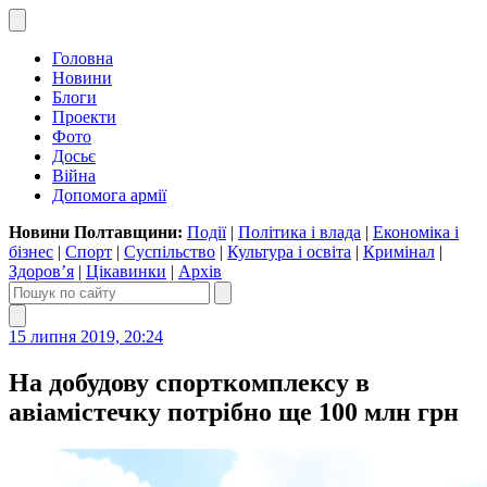
Головна
Новини
Блоги
Проекти
Фото
Досьє
Війна
Допомога армії
Новини Полтавщини:
Події
|
Політика і влада
|
Економіка і
бізнес
|
Спорт
|
Суспільство
|
Культура і освіта
|
Кримінал
|
Здоров’я
|
Цікавинки
|
Архів
15 липня 2019, 20:24
На добудову спорткомплексу в
авіамістечку потрібно ще 100 млн грн