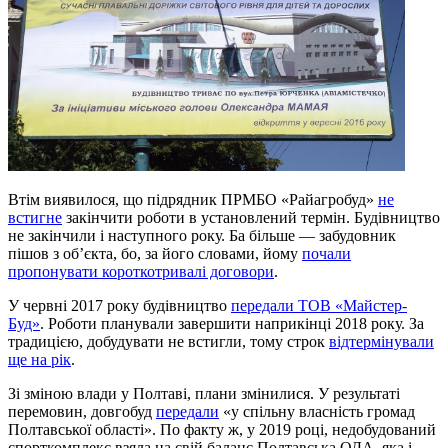
Втім виявилося, що підрядник ПРМБО «Райагробуд»
не
встигне
закінчити роботи в установлений термін. Будівництво
не закінчили і наступного року. Ба більше — забудовник
пішов з об’єкта, бо, за його словами, йому
почали
пропонувати короткотривалі договори
.
У червні 2017 року будівництво
передали ТОВ «Майстер-
Буд»
. Роботи планували завершити наприкінці 2018 року. За
традицією, добудувати не встигли, тому строк
відтермінували
ще на рік
.
Зі зміною влади у Полтаві, плани змінилися. У результаті
перемовин, довгобуд
передали
«у спільну власність громад
Полтавської області». По факту ж, у 2019 році, недобудований
спорткомплекс взяла на свій баланс Полтавська ОДА, яка і