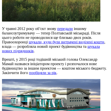
У травні 2012 року об’єкт знову
передали
іншому
балансоутримувачу — тепер Полтавській міськраді. Після
цього роботи не проводилися ще близько двох років.
Правоохоронці
шукали, куди були витрачені виділені кошти
,
влада — розробляла новий проект будівництва та
шукала
нових підрядників
.
Врешті, у 2015 році тодішній міський голова Олександр
Мамай назвався ініціатором проекту і розпочалося нове
будівництво за іншим проектом — коштом міського бюджету.
Закінчити його
пообіцяли за рік
.