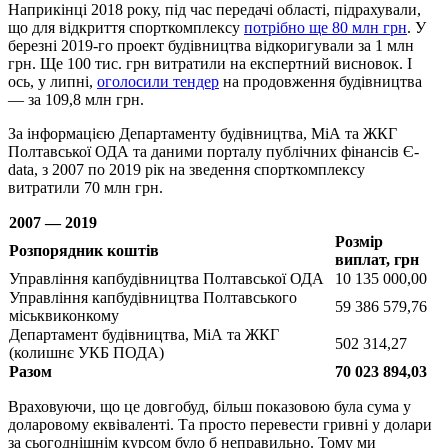
Наприкінці 2018 року, під час передачі області, підрахували,
що для відкриття спорткомплексу
потрібно ще 80 млн грн
. У
березні 2019-го проект будівництва відкоригували за 1 млн
грн. Ще 100 тис. грн витратили на експертний висновок. І
ось, у липні,
оголосили тендер
на продовження будівництва
— за 109,8 млн грн.
За інформацією Департаменту будівництва, МіА та ЖКГ
Полтавської ОДА та даними порталу публічних фінансів Є-
data, з 2007 по 2019 рік на зведення спорткомплексу
витратили 70 млн грн.
2007 — 2019
Розмір
Розпорядник коштів
виплат, грн
Управління капбудівництва Полтавської ОДА
10 135 000,00
Управління капбудівництва Полтавського
59 386 579,76
міськвиконкому
Департамент будівництва, МіА та ЖКГ
502 314,27
(колишнє УКБ
П
ОДА)
Разом
70 023 894,03
Враховуючи, що це довгобуд, більш показовою була сума у
доларовому еквіваленті. Та просто перевести гривні у долари
за сьогоднішнім курсом було б неправильно. Тому ми