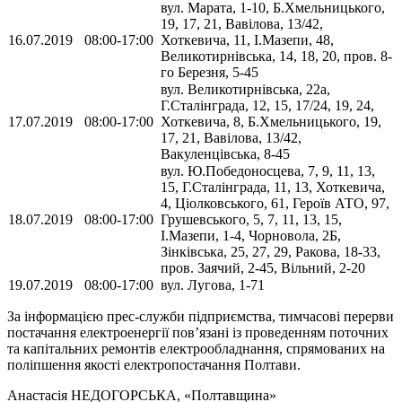
вул. Марата, 1-10, Б.Хмельницького,
19, 17, 21, Вавілова, 13/42,
16.07.2019
08:00-17:00
Хоткевича, 11, І.Мазепи, 48,
Великотирнівська, 14, 18, 20, пров. 8-
го Березня, 5-45
вул. Великотирнівська, 22а,
Г.Сталінграда, 12, 15, 17/24, 19, 24,
17.07.2019
08:00-17:00
Хоткевича, 8, Б.Хмельницького, 19,
17, 21, Вавілова, 13/42,
Вакуленцівська, 8-45
вул. Ю.Победоносцева, 7, 9, 11, 13,
15, Г.Сталінграда, 11, 13, Хоткевича,
4, Ціолковського, 61, Героїв АТО, 97,
18.07.2019
08:00-17:00
Грушевського, 5, 7, 11, 13, 15,
І.Мазепи, 1-4, Чорновола, 2Б,
Зінківська, 25, 27, 29, Ракова, 18-33,
пров. Заячий, 2-45, Вільний, 2-20
19.07.2019
08:00-17:00
вул. Лугова, 1-71
За інформацією прес-служби підприємства, тимчасові перерви
постачання електроенергії пов’язані із проведенням поточних
та капітальних ремонтів електрообладнання, спрямованих на
поліпшення якості електропостачання Полтави.
Анастасія НЕДОГОРСЬКА
, «Полтавщина»