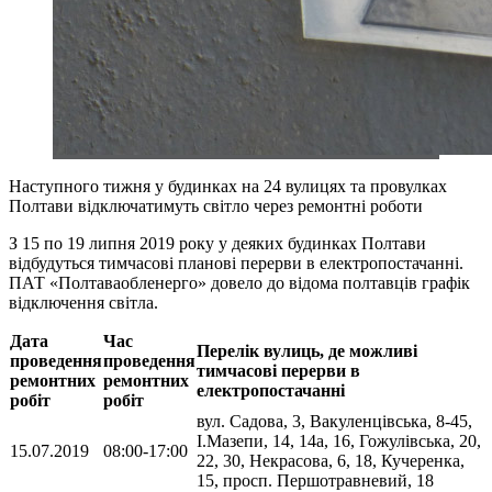
Наступного тижня у будинках на 24 вулицях та провулках
Полтави відключатимуть світло через ремонтні роботи
З 15 по 19 липня 2019 року у деяких будинках Полтави
відбудуться тимчасові планові перерви в електропостачанні.
ПАТ «Полтаваобленерго» довело до відома полтавців графік
відключення світла.
Дата
Час
Перелік вулиць, де можливі
проведення
проведення
тимчасові перерви в
ремонтних
ремонтних
електропостачанні
робіт
робіт
вул. Садова, 3, Вакуленцівська, 8-45,
І.Мазепи, 14, 14а, 16, Гожулівська, 20,
15.07.2019
08:00-17:00
22, 30, Некрасова, 6, 18, Кучеренка,
15, просп. Першотравневий, 18