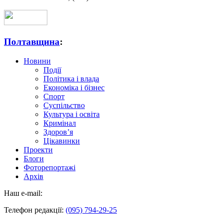
Полтавщина
:
Новини
Події
Політика і влада
Економіка і бізнес
Спорт
Суспільство
Культура і освіта
Кримінал
Здоров’я
Цікавинки
Проекти
Блоги
Фоторепортажі
Архів
Наш e-mail:
Телефон редакції:
(095) 794-29-25