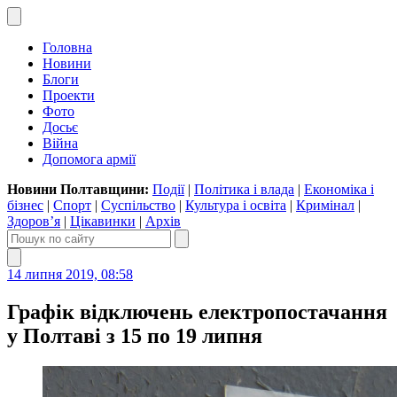
Головна
Новини
Блоги
Проекти
Фото
Досьє
Війна
Допомога армії
Новини Полтавщини:
Події
|
Політика і влада
|
Економіка і
бізнес
|
Спорт
|
Суспільство
|
Культура і освіта
|
Кримінал
|
Здоров’я
|
Цікавинки
|
Архів
14 липня 2019, 08:58
Графік відключень електропостачання
у Полтаві з 15 по 19 липня