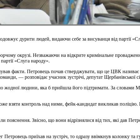
одовжує дурити людей, видаючи себе за висуванця від партії «С
борчому окрузі. Незважаючи на відкрите кримінальне проваджен
 партії «Слуга народу».
учував факти. Петровець почав стверджувати, що це ЦВК називає 
команди, — розповідає учасник зустрічі, депутат Щербанівської 
уло жодної людини, яка б прийшла його підтримати. За словами М
 може взяти контроль над ними, фейк-кандидат викликав поліцію
ли пояснення. Звісно, що вони відрізнялися від тих, які дав Пет
ег Петровець приїхав на зустріч, то одразу ввімкнув колонку та