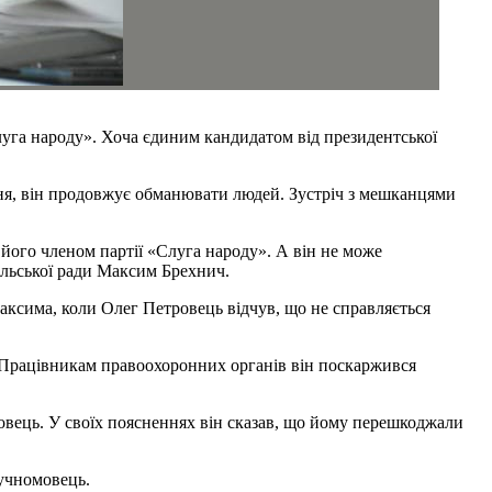
луга народу». Хоча єдиним кандидатом від президентської
ня, він продовжує обманювати людей. Зустріч з мешканцями
його членом партії «Слуга народу». А він не може
сільської ради Максим Брехнич.
аксима, коли Олег Петровець відчув, що не справляється
. Працівникам правоохоронних органів він поскаржився
ровець. У своїх поясненнях він сказав, що йому перешкоджали
 гучномовець.