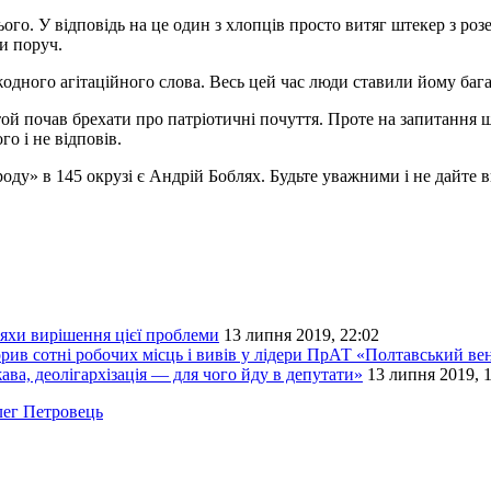
го. У відповідь на це один з хлопців просто витяг штекер з роз
ли поруч.
 жодного агітаційного слова. Весь цей час люди ставили йому бага
ой почав брехати про патріотичні почуття. Проте на запитання 
го і не відповів.
ду» в 145 окрузі є Андрій Боблях. Будьте уважними і не дайте в
яхи вирішення цієї проблеми
13 липня 2019, 22:02
рив сотні робочих місць і вивів у лідери ПрАТ «Полтавський ве
ава, деолігархізація — для чого йду в депутати»
13 липня 2019, 
ег Петровець