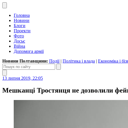
Головна
Новини
Блоги
Проекти
Фото
Досьє
Війна
Допомога армії
Новини Полтавщини:
Події
|
Політика і влада
|
Економіка і біз
13 липня 2019, 22:05
Мешканці Тростянця не дозволили фейк