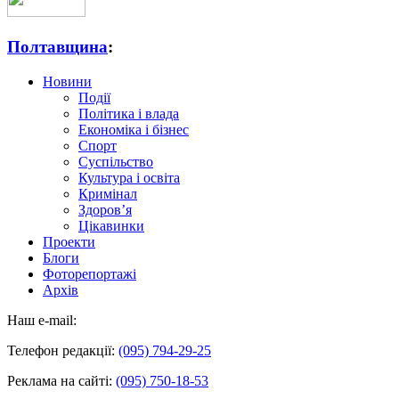
Полтавщина
:
Новини
Події
Політика і влада
Економіка і бізнес
Спорт
Суспільство
Культура і освіта
Кримінал
Здоров’я
Цікавинки
Проекти
Блоги
Фоторепортажі
Архів
Наш e-mail:
Телефон редакції:
(095) 794-29-25
Реклама на сайті:
(095) 750-18-53