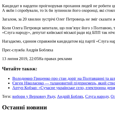
Кандидат в нардепи проігнорував прохання людей не робити цьо
А якби і спробували, то їх би зупинили його охоронці, які стоя
Загалом, за 20 хвилин зустрічі Олег Петровець не зміг сказати
Коли Олега Петровця запитали, що пов’язує його з Полтавою, т
«Слуга народу», депутат київської міської ради від БПП так нічо
Нагадаємо, єдиним справжнім кандидатом від партії «Слуга наро
Прес-служба Андрія Бобляха
13 липня 2019, 22:05
На правах реклами
Читайте також:
Володимир Гриценко про стан доріг на Полтавщині та шл
Євген Ніколаєнко — талановитий підприємець, який ство
Артур Кобзар: «Сучасне українське село, електронна держ
Теги:
вибори у Верховну Раду
,
Андрій Боблях
,
Слуга народу
,
Ол
Останні новини