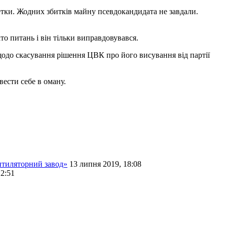
етки. Жодних збитків майну псевдокандидата не завдали.
то питань і він тільки виправдовувався.
щодо скасування рішення ЦВК про його висування від партії
вести себе в оману.
нтиляторний завод»
13 липня 2019, 18:08
12:51