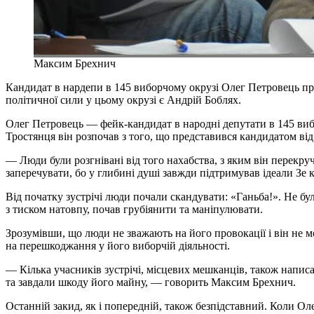
Максим Брехнич
Кандидат в нардепи в 145 виборчому окрузі Олег Петровець пр
політичної сили у цьому окрузі є Андрій Боблях.
Олег Петровець — фейк-кандидат в народні депутати в 145 ви
Тростянця він розпочав з того, що представився кандидатом від
— Люди були розгнівані від того нахабства, з яким він перекр
заперечувати, бо у глибині душі завжди підтримував ідеали Зе 
Від початку зустрічі люди почали скандувати: «Ганьба!». Не б
з тиском натовпу, почав грубіянити та маніпулювати.
Зрозумівши, що люди не зважають на його провокації і він не
на перешкоджання у його виборчій діяльності.
— Кілька учасників зустрічі, місцевих мешканців, також написа
та завдали шкоду його майну, — говорить Максим Брехнич.
Останній закид, як і попередній, також безпідставний. Коли Ол