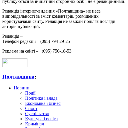
публікуються за ініціативи сторонніх осіб і не є редакційними.
Редакція інтернет-видання «Полтавщина» не несе
відповідальності за зміст коментарів, розміщених
користувачами сайту. Редакція не завжди поділяє погляди
авторів публікацій.
Редакція –
Телефон редакції –
(095) 794-29-25
Реклама на сайті –
,
(095) 750-18-53
Полтавщина
:
Новини
Події
Політика і влада
Економіка і бізнес
Спорт
Суспільство
Культура і освіта
Кримінал