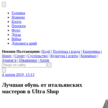
Головна
Новини
Блоги
Проекти
Фото
Досьє
Війна
Допомога армії
Новини Полтавщини:
Події
|
Політика і влада
|
Економіка і
бізнес
|
Спорт
|
Суспільство
|
Культура і освіта
|
Кримінал
|
Здоров’я
|
Цікавинки
|
Архів
4 липня 2019, 15:13
Лучшая обувь от итальянских
мастеров в Ultra Shop