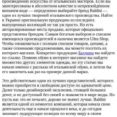
произведениях искусства от итальянских мастеров. Если вы
заинтересованы в абсолютном качестве и непревзойдённом
внешнем виде — определенно выбирайте бренд Baldini —
один из лучших творений итальянского производства. Найти
в Украине оригинальную продукцию из последних
выпущенных коллекций не так уж просто. Но есть
авторизированные места продажи, которые официально
представлены брендом. Самым богатым выбором и списком
имеющихся производителей в наличии является Ultra Shop.
Чтобы ознакомиться с полным списком товаров, ценами, а
также сезонными предложениями, вы можете посетить их
интернет-магазин. Конкретно продукцию
Балдини
вы найдете
по ссылке. Помимо обуви в интернет магазине вы найдете
множество других элементов одежды, но эту статью мы
начали именно с рассказа об итальянской обуви, и хотели бы
его закончить как раз на примере данной марки.
Это действительно один из лучших представителей, которого
можно приобрести в свободном доступе по адекватной цене.
Далее только дизайнерский эксклюзив, стоящий больших
денег, и не доступный без связей и знакомств в мире моды. Но
пусть вас это не печалит, дороже не значит лучше. Baldini
является одной из немногих компаний, которая начала свою
деятельность еще в начале прошлого века, и до сегодня
занимает лидирующие позиции по всему миру в своем