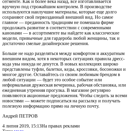
сегменте. Как и более века назад, все изготавливается
вручную под строжайшим контролем. В производстве
используются наилучшие материалы, которые еще долго
сохраняют свой первозданный внешний вид. Но самое
главное — преданность традициям не помешала фирме
продолжать развитие в соответствии с современными
канонами — в ассортименте вы найдете как классические
модели, привычные для гардероба любой женщины, так и
достаточно смелые дизайнерские решения.
Больше не надо разделяться между комфортом и аккуратным
внешним видом, хотя в некоторых ситуациях правила дресс-
кода увы никуда не денутся. В новых коллекциях широко
представлены туфли, балетки, кеды, кроссовки, босоножки и
многое другое. Оставайтесь со своим любимым брендом в
любой ситуации — будет это особое событие или
неформальная дружеская вечеринка, рабочая обстановка, или
ежедневная утренняя прогулка. В магазине регулярно
появляются акционные предложения. Чтобы следить за всеми
новостями — можете подписаться на рассылку и получать
полезную информацию прямо на личную почту.
Андрей ПЕТРОВ
4 липня 2019, 15:13
На правах реклами