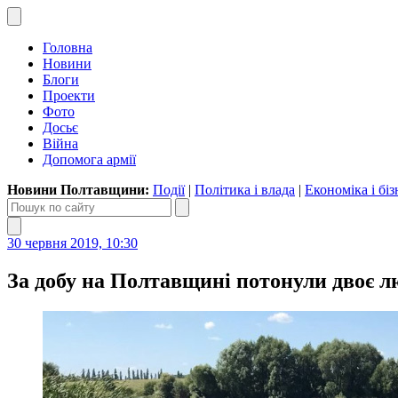
Головна
Новини
Блоги
Проекти
Фото
Досьє
Війна
Допомога армії
Новини Полтавщини:
Події
|
Політика і влада
|
Економіка і біз
30 червня 2019, 10:30
За добу на Полтавщині потонули двоє л