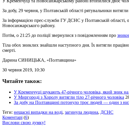
У Кременчуці та Новосанжарському районі втопилися двоє чолов
За добу, 29 червня, у Полтавській області рятувальники витягл
За інформацією прес-служби ГУ ДСНС у Полтавській області, о 
Новосанжарського району.
Потім, о 21:25 до поліції звернулися з повідомленням про
зникн
Тіла обох зниклих знайшли наступного дня. Їх витягли праців
смерті.
Дарина СИНИЦЬКА
, «Полтавщина»
30 червня 2019, 10:30
Читайте також:
У Кременчуці шукають 47-річного чоловіка, який зник на
У Миргороді з Хоролу витягли тіло 27-річного чоловіка
2
За добу на Полтавщині потонуло троє людей — один з них
Теги:
нещасні випадки на воді
,
загинула людина
,
ДСНС
Коментарі
(
6
)
Вислови свою думку!