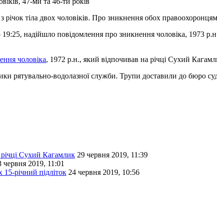
іків, 47-ми та 46-ти років
и з річок тіла двох чоловіків. Про зникнення обох правоохоронця
19:25, надійшло повідомлення про зникнення чоловіка, 1973 р.н.
ення чоловіка
, 1972 р.н., який відпочивав на річці Сухий Кагам
ники рятувально-водолазної служби. Трупи доставили до бюро с
 річці Сухий Кагамлик
29 червня 2019, 11:39
8 червня 2019, 11:01
 15-річний підліток
24 червня 2019, 10:56