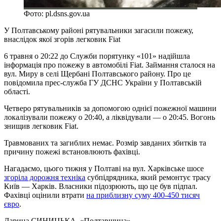
Фото: pl.dsns.gov.ua
У Полтавському районі рятувальники загасили пожежу,
внаслідок якої згорів легковик Fiat
6 травня о 20:22 до Служби порятунку «101» надійшла
інформація про пожежу в автомобілі Fiat. Займання сталося на
вул. Миру в селі Щербані Полтавського району. Про це
повідомила прес-служба ГУ ДСНС України у Полтавській
області.
Четверо рятувальників за допомогою однієї пожежної машини
локалізували пожежу о 20:40, а ліквідували — о 20:45. Вогонь
знищив легковик Fiat.
Травмованих та загиблих немає. Розмір завданих збитків та
причину пожежі встановлюють фахівці.
Нагадаємо, цього тижня у Полтаві на вул. Харківське шосе
згоріла дорожня техніка
субпідрядника, який ремонтує трасу
Київ — Харків. Власники підозрюють, що це був підпал.
Фахівці оцінили втрати
на приблизну суму 400-450 тисяч
євро
.
Дарина СИНИЦЬКА
, «Полтавщина»