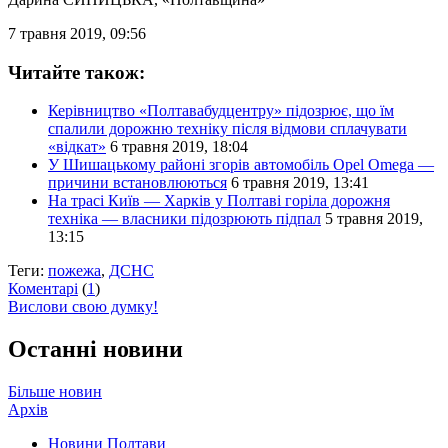
7 травня 2019, 09:56
Читайте також:
Керівництво «Полтавабудцентру» підозрює, що їм
спалили дорожню техніку після відмови сплачувати
«відкат»
6 травня 2019, 18:04
У Шишацькому районі згорів автомобіль Opel Omega —
причини встановлюються
6 травня 2019, 13:41
На трасі Київ — Харків у Полтаві горіла дорожня
техніка — власники підозрюють підпал
5 травня 2019,
13:15
Теги:
пожежа
,
ДСНС
Коментарі
(
1
)
Вислови свою думку!
Останні новини
Більше новин
Архів
Новини Полтави