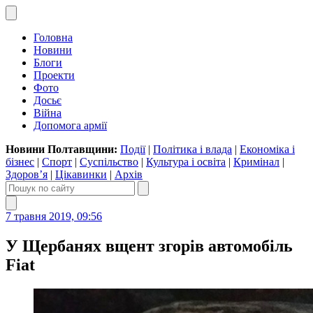
Головна
Новини
Блоги
Проекти
Фото
Досьє
Війна
Допомога армії
Новини Полтавщини:
Події
|
Політика і влада
|
Економіка і
бізнес
|
Спорт
|
Суспільство
|
Культура і освіта
|
Кримінал
|
Здоров’я
|
Цікавинки
|
Архів
7 травня 2019, 09:56
У Щербанях вщент згорів автомобіль
Fiat