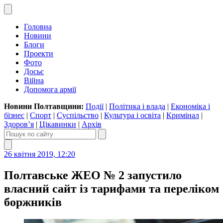
Головна
Новини
Блоги
Проекти
Фото
Досьє
Війна
Допомога армії
Новини Полтавщини:
Події
|
Політика і влада
|
Економіка і
бізнес
|
Спорт
|
Суспільство
|
Культура і освіта
|
Кримінал
|
Здоров’я
|
Цікавинки
|
Архів
26 квітня 2019, 12:20
Полтавське ЖЕО № 2 запустило
власний сайт із тарифами та переліком
боржників