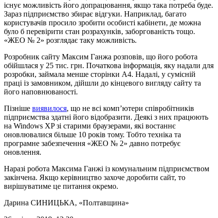
існує можливість його допрацювання, якщо така потреба буде.
Зараз підприємство збирає відгуки. Наприклад, багато
користувачів просило зробити особисті кабінети, де можна
було б перевірити стан розрахунків, заборгованість тощо.
«ЖЕО № 2» розглядає таку можливість.
Розробник сайту Максим Ганжа розповів, що його робота
обійшлася у 25 тис. грн. Початкова інформація, яку надали для
розробки, займала менше сторінки А4. Надалі, у сумісній
праці із замовником, дійшли до кінцевого вигляду сайту та
його наповнюваності.
Пізніше
виявилося
, що не всі комп’ютери співробітників
підприємства здатні його відобразити. Деякі з них працюють
на Windows XP зі старими браузерами, які востаннє
оновлювалися більше 10 років тому. Тобто техніка та
програмне забезпечення «ЖЕО № 2» давно потребує
оновлення.
Наразі робота Максима Ганжі із комунальним підприємством
закінчена. Якщо керівництво захоче доробити сайт, то
вирішуватиме це питання окремо.
Дарина СИНИЦЬКА
, «Полтавщина»