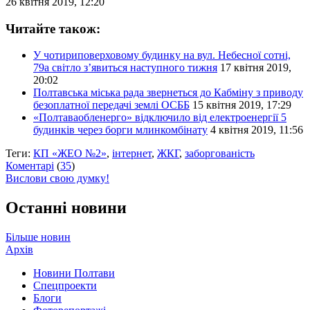
26 квітня 2019, 12:20
Читайте також:
У чотириповерховому будинку на вул. Небесної сотні,
79а світло з’явиться наступного тижня
17 квітня 2019,
20:02
Полтавська міська рада звернеться до Кабміну з приводу
безоплатної передачі землі ОСББ
15 квітня 2019, 17:29
«Полтаваобленерго» відключило від електроенергії 5
будинків через борги млинкомбінату
4 квітня 2019, 11:56
Теги:
КП «ЖЕО №2»
,
інтернет
,
ЖКГ
,
заборгованість
Коментарі
(
35
)
Вислови свою думку!
Останні новини
Більше новин
Архів
Новини Полтави
Спецпроекти
Блоги