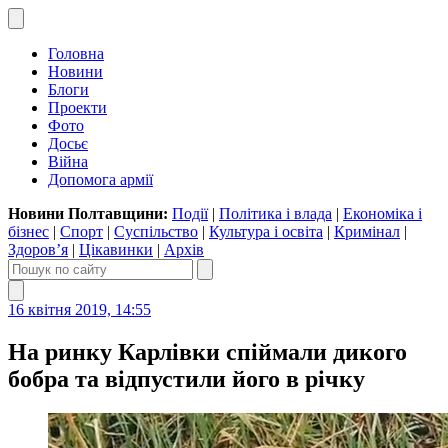
Головна
Новини
Блоги
Проекти
Фото
Досьє
Війна
Допомога армії
Новини Полтавщини:
Події
|
Політика і влада
|
Економіка і
бізнес
|
Спорт
|
Суспільство
|
Культура і освіта
|
Кримінал
|
Здоров’я
|
Цікавинки
|
Архів
16 квітня 2019, 14:55
На ринку Карлівки спіймали дикого
бобра та відпустили його в річку