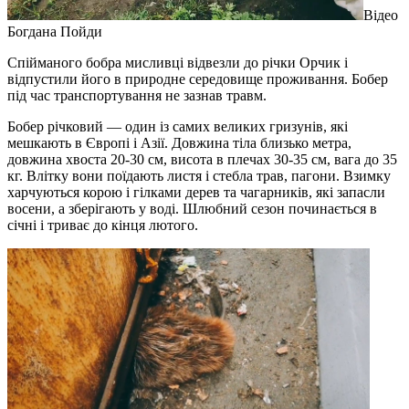
Відео
Богдана Пойди
Спійманого бобра мисливці відвезли до річки Орчик і
відпустили його в природне середовище проживання. Бобер
під час транспортування не зазнав травм.
Бобер річковий — один із самих великих гризунів, які
мешкають в Європі і Азії. Довжина тіла близько метра,
довжина хвоста 20-30 см, висота в плечах 30-35 см, вага до 35
кг. Влітку вони поїдають листя і стебла трав, пагони. Взимку
харчуються корою і гілками дерев та чагарників, які запасли
восени, а зберігають у воді. Шлюбний сезон починається в
січні і триває до кінця лютого.