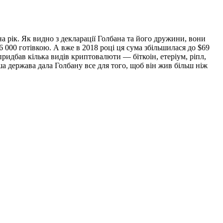
 рік. Як видно з декларації Голбана та його дружини, вони
 000 готівкою. А вже в 2018 році ця сума збільшилася до $69
придбав кілька видів криптовалюти — біткоін, етеріум, ріпл,
ша держава дала Голбану все для того, щоб він жив більш ніж