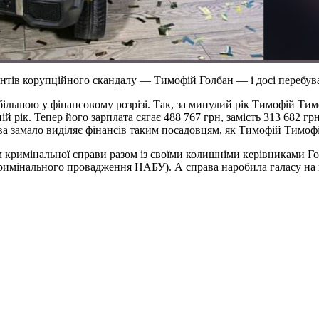
рантів корупційного скандалу — Тимофій Голбан — і досі перебува
е більшою у фінансовому розрізі. Так, за минулий рік Тимофій Т
ій рік. Тепер його зарплата сягає 488 767 грн, замість 313 682 г
ва замало виділяє фінансів таким посадовцям, як Тимофій Тимоф
м кримінальної справи разом із своїми колишніми керівниками 
и кримінального провадження НАБУ). А справа наробила галасу на 