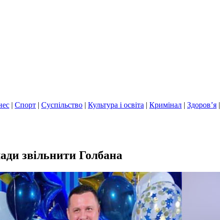
нес
|
Спорт
|
Суспільство
|
Культура і освіта
|
Кримінал
|
Здоров’я
лади звільнити Голбана