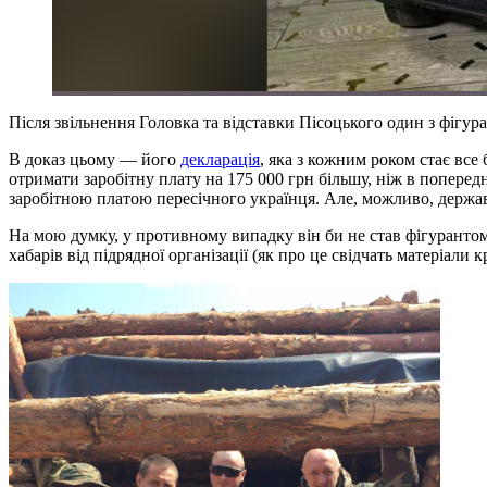
Після звільнення Головка та відставки Пісоцького один з фігу
В доказ цьому — його
декларація
, яка з кожним роком стає вс
отримати заробітну плату на 175 000 грн більшу, ніж в попередн
заробітною платою пересічного українця. Але, можливо, держа
На мою думку, у противному випадку він би не став фігуранто
хабарів від підрядної організації (як про це свідчать матеріал