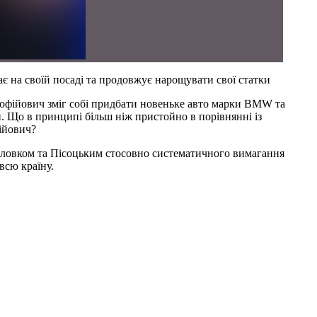
є на своїй посаді та продовжує нарощувати свої статки
имофійович зміг собі придбати новеньке авто марки BMW та
рн. Що в принципі більш ніж пристойно в порівнянні із
ійович?
Головком та Пісоцьким стосовно систематичного вимагання
всю країну.