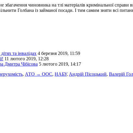
йне збагачення чиновника на тлі матеріалів кримінальної справи 
ільнити Голбана із займаної посади. І тим самим зняти всі питан
дітях та інвалідах
4 березня 2019, 11:59
ї!
11 лютого 2019, 12:28
ра Дмитра Чібісова
5 лютого 2019, 14:17
нерухомість
,
АТО → ООС
,
НАБУ
,
Андрій Пісоцький
,
Валерій Го