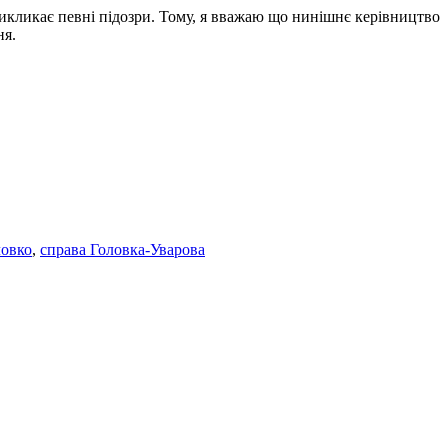
викликає певні підозри. Тому, я вважаю що нинішнє керівництво
ня.
ловко
,
справа Головка-Уварова