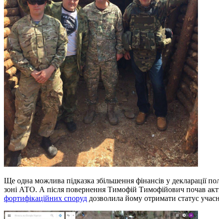
Ще одна можлива підказка збільшення фінансів у декларації пол
зоні АТО. А після повернення Тимофій Тимофійович почав активн
фортифікаційних споруд
дозволила йому отримати статус учасн