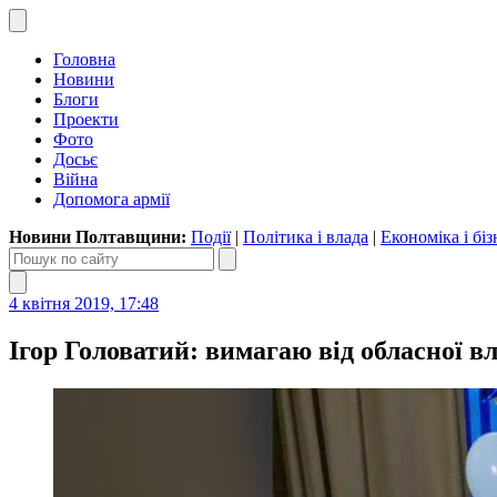
Головна
Новини
Блоги
Проекти
Фото
Досьє
Війна
Допомога армії
Новини Полтавщини:
Події
|
Політика і влада
|
Економіка і біз
4 квітня 2019, 17:48
Ігор Головатий: вимагаю від обласної в