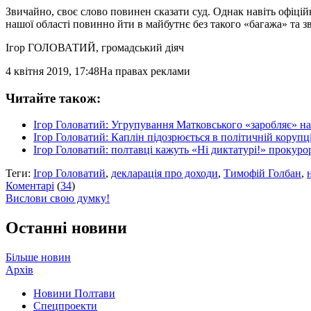
Звичайно, своє слово повинен сказати суд. Однак навіть офіці
нашої області повинно йти в майбутнє без такого «багажа» та зв
Ігор ГОЛОВАТИЙ
, громадський діяч
4 квітня 2019, 17:48
На правах реклами
Читайте також:
Ігор Головатий: Угрупування Матковського «заробляє» на 
Ігор Головатий: Каплін підозрюється в політичній корупці
Ігор Головатий: полтавці кажуть «Ні диктатурі!» прокуро
Теги:
Ігор Головатий
,
декларація про доходи
,
Тимофій Голбан
,
Коментарі
(
34
)
Вислови свою думку!
Останні новини
Більше новин
Архів
Новини Полтави
Спецпроекти