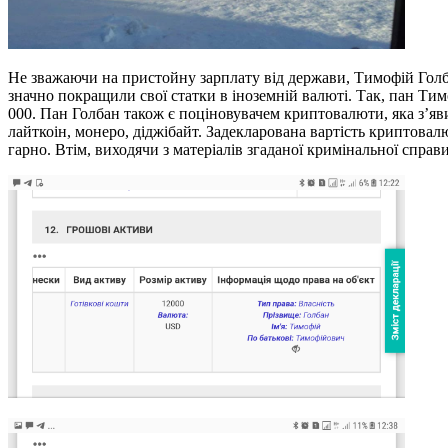
Не зважаючи на пристойну зарплату від держави, Тимофій Голба
значно покращили свої статки в іноземній валюті. Так, пан Тим
000. Пан Голбан також є поціновувачем криптовалюти, яка з’явил
лайткоін, монеро, діджібайт. Задекларована вартість криптовал
гарно. Втім, виходячи з матеріалів згаданої кримінальної спр