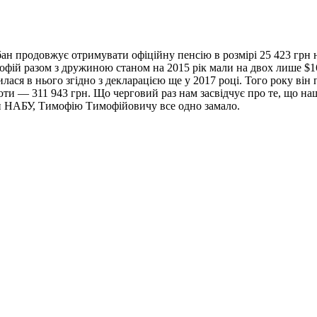
н продовжує отримувати офіційну пенсію в розмірі 25 423 грн на
офій разом з дружиною станом на 2015 рік мали на двох лише $16
ася в нього згідно з декларацією ще у 2017 році. Того року він 
юти — 311 943 грн. Що черговий раз нам засвідчує про те, що на
ави НАБУ, Тимофію Тимофійовичу все одно замало.