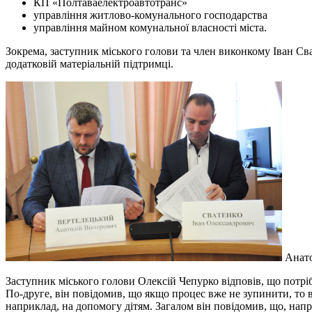
КП «Полтаваелектроавтотранс»
управління житлово-комунального господарства
управління майном комунальної власності міста.
Зокрема, заступник міського голови та член виконкому Іван Сват
додатковій матеріальній підтримці.
Анато
Заступник міського голови Олексій Чепурко відповів, що потріб
По-друге, він повідомив, що якщо процес вже не зупинити, то в
наприклад, на допомогу дітям. Загалом він повідомив, що, напри