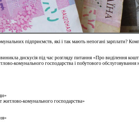
мунальних підприємств, які і так мають непогані зарплати? Ком
виникла дискусія під час розгляду питання «Про виділення кошті
итлово-комунального господарства і побутового обслуговування 
ди»
ат житлово-комунального господарства»
ня»