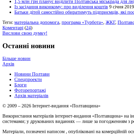
1,5 млн грн планує виділити Полтавська міськрада для лю
Із засідання виконкому: про виділення коштів
9 січня 2019
Батьки дітей самостійно обиратимуть підприємців, які пос
Теги:
матеріальна допомога
,
програма «Турбота»
,
ЖКГ
,
Полтавс
Коментарі
(
24
)
Вислови свою думку!
Останні новини
Більше новин
Архів
Новини Полтави
Спецпроекти
Блоги
Фоторепортажі
Архів матеріалів
© 2009 – 2026 Інтернет-видання «Полтавщина»
Використання матеріалів інтернет-видання «Полтавщина» на ін
системами; у друкованих виданнях — лише за погодженням з р
Матеріали, позначені написом
, опубліковані на комерційній ос