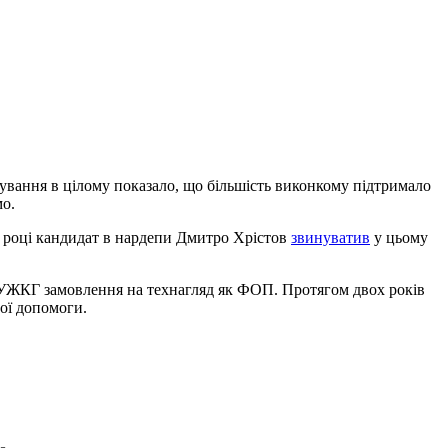
вання в цілому показало, що більшість виконкому підтримало
мо.
2 році кандидат в нардепи Дмитро Хрістов
звинуватив
у цьому
д УЖКГ замовлення на технагляд як ФОП. Протягом двох років
ої допомоги.