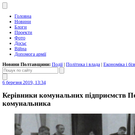
Головна
Новини
Блоги
Проекти
Фото
Досьє
Війна
Допомога армії
Новини Полтавщини:
Події
|
Політика і влада
|
Економіка і біз
6 березня 2019, 13:34
Керівники комунальних підприємств Пол
комунальника