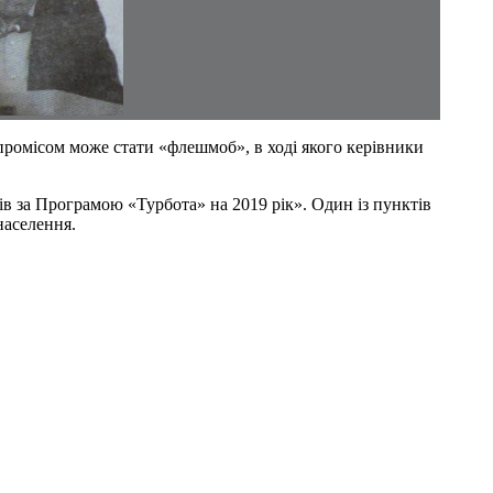
промісом може стати «флешмоб», в ході якого керівники
в за Програмою «Турбота» на 2019 рік». Один із пунктів
населення.