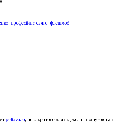
8
енко
,
професійне свято
,
флешмоб
айт
poltava.to
, не закритого для індексації пошуковими