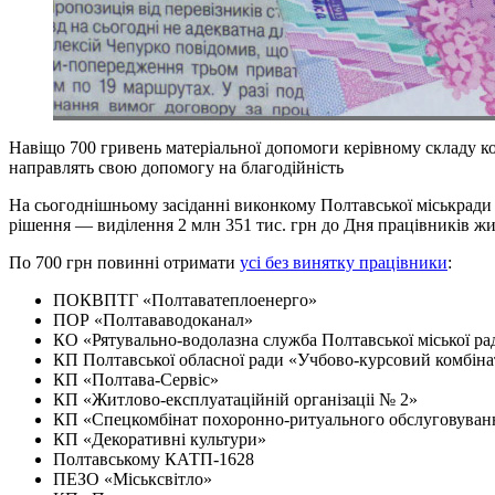
Навіщо 700 гривень матеріальної допомоги керівному складу ко
направлять свою допомогу на благодійність
На сьогоднішньому засіданні виконкому Полтавської міськради 
рішення — виділення 2 млн 351 тис. грн до Дня працівників ж
По 700 грн повинні отримати
усі без винятку працівники
:
ПОКВПТГ «Полтаватеплоенерго»
ПОР «Полтававодоканал»
КО «Рятувально-водолазна служба Полтавської міської ра
КП Полтавської обласної ради «Учбово-курсовий комбін
КП «Полтава-Сервіс»
КП «Житлово-експлуатаційній організаціі № 2»
КП «Спецкомбінат похоронно-ритуального обслуговуван
КП «Декоративні культури»
Полтавському КАТП-1628
ПЕЗО «Міськсвітло»