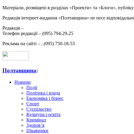
Матеріали, розміщені в розділах «Проекти» та «Блоги», публікую
Редакція інтернет-видання «Полтавщина» не несе відповідальнос
Редакція –
Телефон редакції –
(095) 794-29-25
Реклама на сайті –
,
(095) 750-18-53
Полтавщина
:
Новини
Події
Політика і влада
Економіка і бізнес
Спорт
Суспільство
Культура і освіта
Кримінал
Здоров’я
Цікавинки