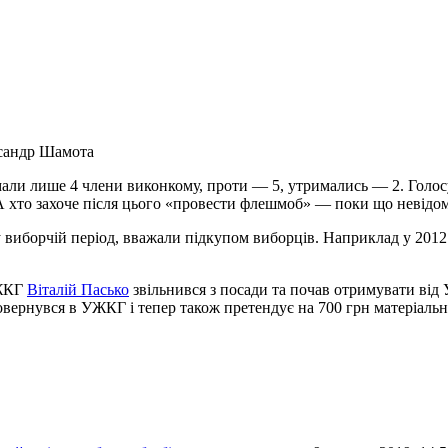
андр Шамота
ли лише 4 члени виконкому, проти — 5, утримались — 2. Голосу
 А хто захоче після цього «провести флешмоб» — поки що невідо
у виборчій період, вважали підкупом виборців. Наприклад у 201
УЖКГ
Віталій Пасько
звільнився з посади та почав отримувати ві
вернувся в УЖКГ і тепер також претендує на 700 грн матеріальн