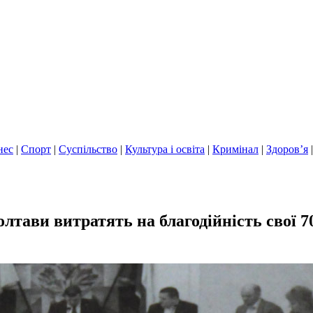
нес
|
Спорт
|
Суспільство
|
Культура і освіта
|
Кримінал
|
Здоров’я
тави витратять на благодійність свої 7