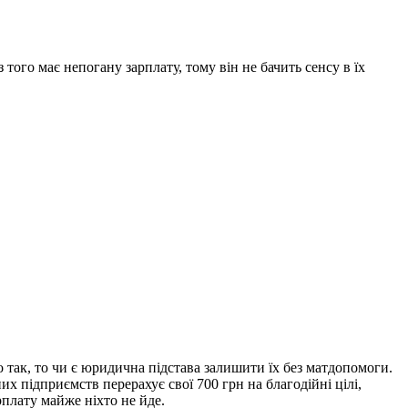
того має непогану зарплату, тому він не бачить сенсу в їх
 так, то чи є юридична підстава залишити їх без матдопомоги.
х підприємств перерахує свої 700 грн на благодійні цілі,
рплату майже ніхто не йде.