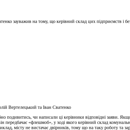
енко зауважив на тому, що керівний склад цих підприємств і без 
лій Вертелецький та Іван Сватенко
но подивитись, чи написали ці керівники відповідні заяви. Якщо
ін передбачає «флешмоб», у ході якого керівний склад комунальни
клад, місту не вистачає двірників, тому що на таку роботу та за