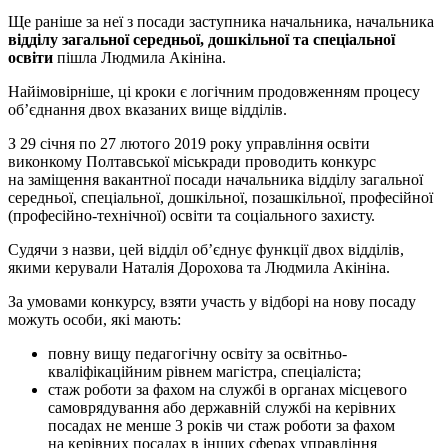
Ще раніше за неї з посади заступника начальника, начальника
відділу загальної середньої, дошкільної та спеціальної
освіти
пішла Людмила Акініна.
Найімовірніше, ці кроки є логічним продовженням процесу
об’єднання двох вказаних вище відділів.
З 29 січня по 27 лютого 2019 року управління освіти
виконкому Полтавської міськради проводить конкурс
на заміщення вакантної посади начальника відділу загальної
середньої, спеціальної, дошкільної, позашкільної, професійної
(професійно-технічної) освіти та соціального захисту.
Судячи з назви, цей відділ об’єднує функції двох відділів,
якими керували Наталія Дорохова та Людмила Акініна.
За умовами конкурсу, взяти участь у відборі на нову посаду
можуть особи, які мають:
повну вищу педагогічну освіту за освітньо-
кваліфікаційним рівнем магістра, спеціаліста;
стаж роботи за фахом на службі в органах місцевого
самоврядування або державній службі на керівних
посадах не менше 3 років чи стаж роботи за фахом
на керівних посадах в інших сферах управління