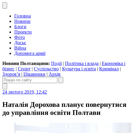
Головна
Новини
Блоги
Проекти
Фото
Досьє
Війна
Допомога армії
Новини Полтавщини:
Події
|
Політика і влада
|
Економіка і
бізнес
|
Спорт
|
Суспільство
|
Культура і освіта
|
Кримінал
|
Здоров’я
|
Цікавинки
|
Архів
24 лютого 2019, 12:42
Наталія Дорохова планує повернутися
до управління освіти Полтави