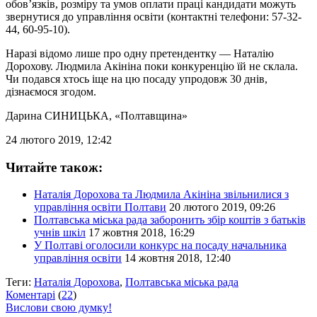
обов’язків, розміру та умов оплати праці кандидати можуть
звернутися до управління освіти (контактні телефони: 57-32-
44, 60-95-10).
Наразі відомо лише про одну претендентку — Наталію
Дорохову. Людмила Акініна поки конкуренцію їй не склала.
Чи подався хтось іще на цю посаду упродовж 30 днів,
дізнаємося згодом.
Дарина СИНИЦЬКА
, «Полтавщина»
24 лютого 2019, 12:42
Читайте також:
Наталія Дорохова та Людмила Акініна звільнилися з
управління освіти Полтави
20 лютого 2019, 09:26
Полтавська міська рада заборонить збір коштів з батьків
учнів шкіл
17 жовтня 2018, 16:29
У Полтаві оголосили конкурс на посаду начальника
управління освіти
14 жовтня 2018, 12:40
Теги:
Наталія Дорохова
,
Полтавська міська рада
Коментарі
(
22
)
Вислови свою думку!