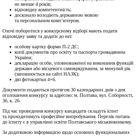
не менше 4 років;
відповідну компетентність;
досконало володіють державною мовою
та персональним комп’ютером.
Охочі поборотися у конкурсному відборі мають подати
відповідну заяву та додати до неї:
особову картку форми П-2 ДС;
копії документів про освіту та паспорта громадянина
України;
декларацію особи, уповноваженої на виконання функцій
держави або місцевого самоврядування, за минулий рік
(заповнюється на сайті НАЗК);
дві фотокартки 4×6.
Документи подаються протягом 30 календарних днів з дня
оголошення конкурсу за адресою: м. Полтава, вул. Соборності,
36, к. 26.
Під час проведення конкурсу кандидати складуть іспит
та проходитимуть професійне випробування. Перелік питань
до іспиту є в управлінні освіти Полтавського міськвиконкому.
За додатковою інформацією щодо основних функціональних