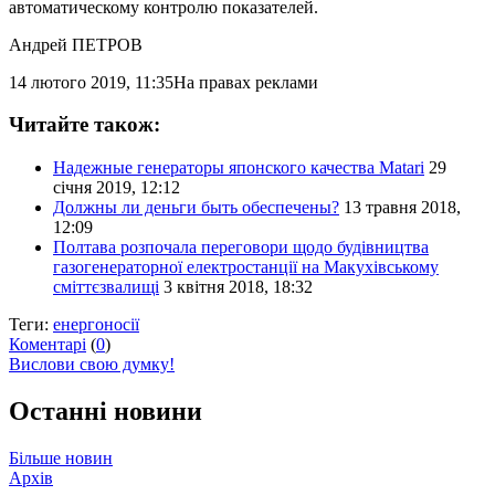
автоматическому контролю показателей.
Андрей ПЕТРОВ
14 лютого 2019, 11:35
На правах реклами
Читайте також:
Надежные генераторы японского качества Matari
29
січня 2019, 12:12
Должны ли деньги быть обеспечены?
13 травня 2018,
12:09
Полтава розпочала переговори щодо будівництва
газогенераторної електростанції на Макухівському
сміттєзвалищі
3 квітня 2018, 18:32
Теги:
енергоносії
Коментарі
(
0
)
Вислови свою думку!
Останні новини
Більше новин
Архів