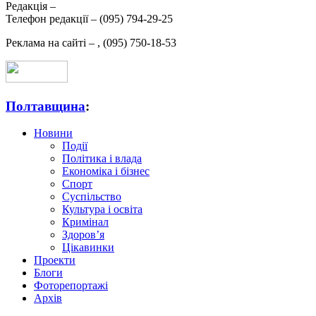
Редакція –
Телефон редакції –
(095) 794-29-25
Реклама на сайті –
,
(095) 750-18-53
Полтавщина
:
Новини
Події
Політика і влада
Економіка і бізнес
Спорт
Суспільство
Культура і освіта
Кримінал
Здоров’я
Цікавинки
Проекти
Блоги
Фоторепортажі
Архів