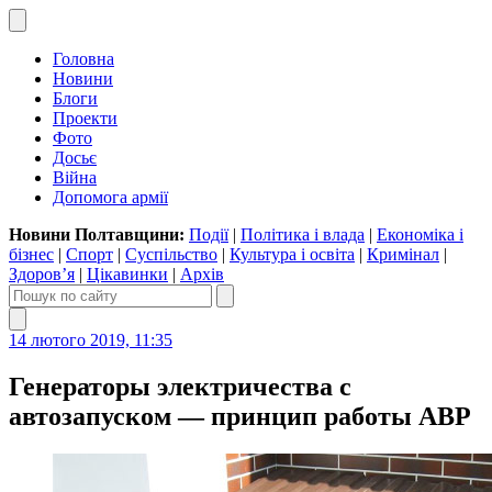
Головна
Новини
Блоги
Проекти
Фото
Досьє
Війна
Допомога армії
Новини Полтавщини:
Події
|
Політика і влада
|
Економіка і
бізнес
|
Спорт
|
Суспільство
|
Культура і освіта
|
Кримінал
|
Здоров’я
|
Цікавинки
|
Архів
14 лютого 2019, 11:35
Генераторы электричества с
автозапуском — принцип работы АВР