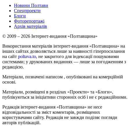
Новини Полтави
Спецпроекти
Блоги
Фоторепортажі
Архів матеріалів
© 2009 – 2026 Інтернет-видання «Полтавщина»
Використання матеріалів інтернет-видання «Полтавщина» на
інших сайтах дозволяється лише за наявності гіперпосилання
на сайт
poltava.to
, не закритого для індексації пошуковими
системами; у друкованих виданнях — лише за погодженням з
редакцією.
Матеріали, позначені написом
, опубліковані на комерційній
основі.
Матеріали, розміщені в розділах «Проекти» та «Блоги»,
публікуються за ініціативи сторонніх осіб і не є редакційними.
Редакція інтернет-видання «Полтавщина» не несе
відповідальності за зміст коментарів, розміщених
користувачами сайту. Редакція не завжди поділяє погляди
авторів публікацій.