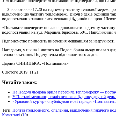
У «Полтаватеплоенерго» «Полтавщині» підтвердили, що на міс
— 3-го лютого о 17:20 на надземну частину теплової мережі, ро
відключено цю частину тепломережі. Вночі з дахів будинків так
водопостачання залишилися мешканці будинків на пров. Шевченк
«Полтаватеплоенерго» почало відновлювати надземну частину ц
водопостачання на вул. Маршала Бірюзова, 50/1. Найближчим ч
Підприємство приносить вибачення мешканцям за незручності, 
Нагадаємо, у ніч на 1 лютого на Подолі брила льоду впала з дах
теплопостачання. Подачу тепла відновили того ж дня.
Дарина СИНИЦЬКА
, «Полтавщина»
6 лютого 2019, 11:21
Читайте також:
На Подолі льодова брила перебила тепломережу — постача
У Полтаві мешканці «залізничного» будинку другий день 
«Урядовий кур’єр» опублікував нові тарифи «Полтавате
Теги:
Полтаватеплоенерго
,
опалення
,
відключення гарячого во
Коментарі
(
10
)