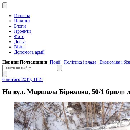
Головна
Новини
Блоги
Проекти
Фото
Досьє
Війна
Допомога армії
Новини Полтавщини:
Події
|
Політика і влада
|
Економіка і біз
6 лютого 2019, 11:21
На вул. Маршала Бірюзова, 50/1 брили 