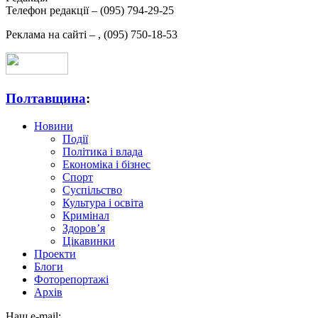
Телефон редакції –
(095) 794-29-25
Реклама на сайті –
,
(095) 750-18-53
Полтавщина
:
Новини
Події
Політика і влада
Економіка і бізнес
Спорт
Суспільство
Культура і освіта
Кримінал
Здоров’я
Цікавинки
Проекти
Блоги
Фоторепортажі
Архів
Наш e-mail: