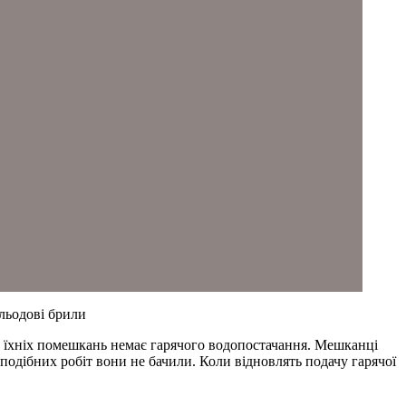
 льодові брили
о їхніх помешкань немає гарячого водопостачання. Мешканці
одібних робіт вони не бачили. Коли відновлять подачу гарячої