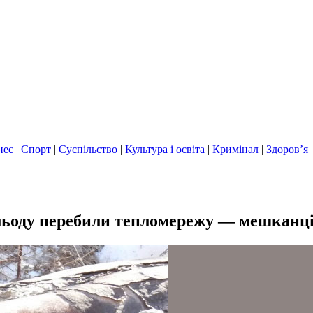
нес
|
Спорт
|
Суспільство
|
Культура і освіта
|
Кримінал
|
Здоров’я
льоду перебили тепломережу — мешканці 