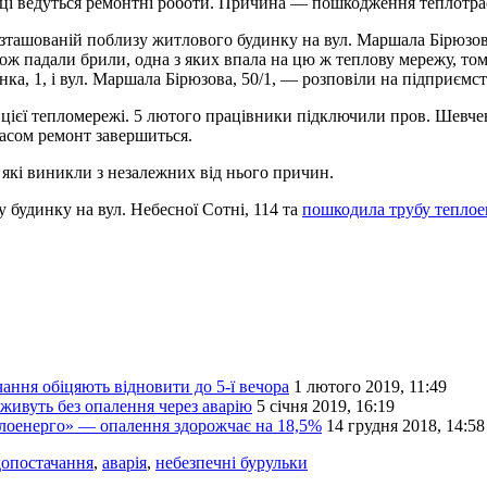
ці ведуться ремонтні роботи. Причина — пошкодження теплотра
зташованій поблизу житлового будинку на вул. Маршала Бірюзова, 
ож падали брили, одна з яких впала на цю ж теплову мережу, тому
а, 1, і вул. Маршала Бірюзова, 50/1, — розповіли на підприємст
ієї тепломережі. 5 лютого працівники підключили пров. Шевчен
асом ремонт завершиться.
які виникли з незалежних від нього причин.
у будинку на вул. Небесної Сотні, 114 та
пошкодила трубу теплое
ння обіцяють відновити до 5-ї вечора
1 лютого 2019, 11:49
живуть без опалення через аварію
5 січня 2019, 16:19
плоенерго» — опалення здорожчає на 18,5%
14 грудня 2018, 14:58
допостачання
,
аварія
,
небезпечні бурульки