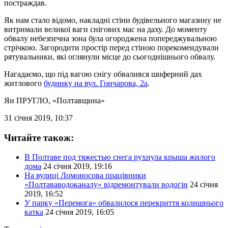
постраждав.
Як нам стало відомо, накладні стіни будівельного магазину не
витримали великої ваги снігових мас на даху. До моменту
обвалу небезпечна зона була огороджена попереджувальною
стрічкою. Загородити простір перед стіною порекомендували
рятувальники, які оглянули місце до сьогоднішнього обвалу.
Нагадаємо, що під вагою снігу обвалився шиферний дах
житлового
будинку на вул. Гончарова, 2а
.
Ян ПРУГЛО
, «Полтавщина»
31 січня 2019, 10:37
Читайте також:
В Полтаве под тяжестью снега рухнула крыша жилого
дома
24 січня 2019, 19:16
На вулиці Ломоносова працівники
«Полтававодоканалу» відремонтували водогін
24 січня
2019, 16:52
У парку «Перемога» обвалилося перекриття колишнього
катка
24 січня 2019, 16:05