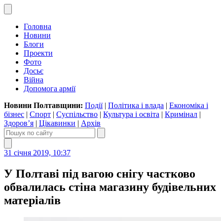
Головна
Новини
Блоги
Проекти
Фото
Досьє
Війна
Допомога армії
Новини Полтавщини:
Події
|
Політика і влада
|
Економіка і
бізнес
|
Спорт
|
Суспільство
|
Культура і освіта
|
Кримінал
|
Здоров’я
|
Цікавинки
|
Архів
31 січня 2019, 10:37
У Полтаві під вагою снігу частково
обвалилась стіна магазину будівельних
матеріалів