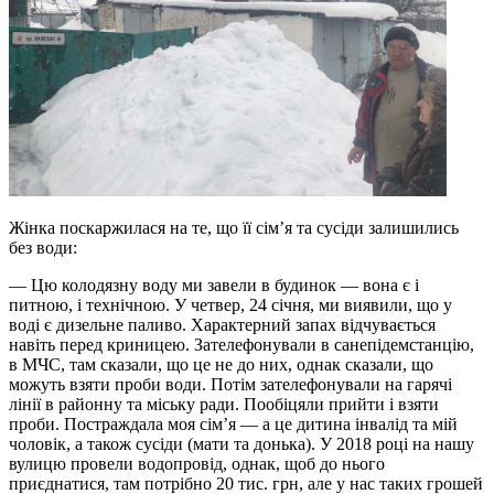
Жінка поскаржилася на те, що її сім’я та сусіди залишились
без води:
— Цю колодязну воду ми завели в будинок — вона є і
питною, і технічною. У четвер, 24 січня, ми виявили, що у
воді є дизельне паливо. Характерний запах відчувається
навіть перед криницею. Зателефонували в санепідемстанцію,
в МЧС, там сказали, що це не до них, однак сказали, що
можуть взяти проби води. Потім зателефонували на гарячі
лінії в районну та міську ради. Пообіцяли прийти і взяти
проби. Постраждала моя сім’я — а це дитина інвалід та мій
чоловік, а також сусіди (мати та донька). У 2018 році на нашу
вулицю провели водопровід, однак, щоб до нього
приєднатися, там потрібно 20 тис. грн, але у нас таких грошей