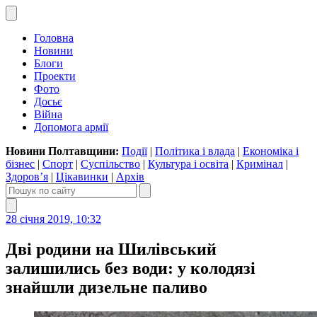
Головна
Новини
Блоги
Проекти
Фото
Досьє
Війна
Допомога армії
Новини Полтавщини:
Події
|
Політика і влада
|
Економіка і
бізнес
|
Спорт
|
Суспільство
|
Культура і освіта
|
Кримінал
|
Здоров’я
|
Цікавинки
|
Архів
28 січня 2019, 10:32
Дві родини на Шилівський
залишились без води: у колодязі
знайшли дизельне паливо