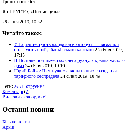
Гришкіного лісу.
Ян ПРУГЛО
, «Полтавщина»
28 січня 2019, 10:32
Читайте також:
У Гадячі тестують валідатор в автобусі — пасажири
оплачують проїзд банківською карткою
25 січня 2019,
17:15
В Полтаве под тяжестью снега рухнула крыша жилого
дома
24 січня 2019, 19:16
Юрий Бойко: Нам нужно спасти наших граждан от
тарифного беспредела
24 січня 2019, 18:49
Теги:
ЖКГ
,
отруєння
Коментарі
(
2
)
Вислови свою думку!
Останні новини
Більше новин
Архів