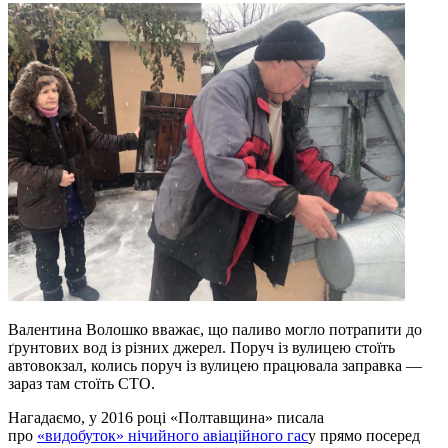
Валентина Волошко вважає, що паливо могло потрапити до
ґрунтових вод із різних джерел. Поруч із вулицею стоїть
автовокзал, колись поруч із вулицею працювала заправка —
зараз там стоїть СТО.
Нагадаємо, у 2016 році «Полтавщина» писала
про
«видобуток» нічийного авіаційного гас
у прямо посеред