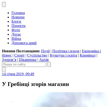
Головна
Новини
Блоги
Проекти
Фото
Досьє
Війна
Допомога армії
Новини Полтавщини:
Події
|
Політика і влада
|
Економіка і
бізнес
|
Спорт
|
Суспільство
|
Культура і освіта
|
Кримінал
|
Здоров’я
|
Цікавинки
|
Архів
14 січня 2019, 09:49
У Гребінці згорів магазин