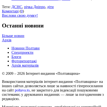
Теги:
ДСНС
,
річка Дніпро
,
діти
Коментарі
(
0
)
Вислови свою думку!
Останні новини
Більше новин
Архів
Новини Полтави
Спецпроекти
Блоги
Фоторепортажі
Архів матеріалів
© 2009 – 2026 Інтернет-видання «Полтавщина»
Використання матеріалів інтернет-видання «Полтавщина» на
інших сайтах дозволяється лише за наявності гіперпосилання
на сайт
poltava.to
, не закритого для індексації пошуковими
системами; у друкованих виданнях — лише за погодженням з
редакцією.
Матеріали, позначені написом
, опубліковані на комерційній