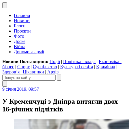
Головна
Новини
Блоги
Проекти
Фото
Досьє
Війна
Допомога армії
Новини Полтавщини:
Події
|
Політика і влада
|
Економіка і
бізнес
|
Спорт
|
Суспільство
|
Культура і освіта
|
Кримінал
|
Здоров’я
|
Цікавинки
|
Архів
9 січня 2019, 09:57
У Кременчуці з Дніпра витягли двох
16-річних підлітків