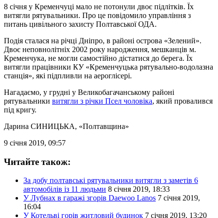
8 січня у Кременчуці мало не потонули двоє підлітків. Їх
витягли рятувальники. Про це повідомило управління з
питань цивільного захисту Полтавської ОДА.
Подія сталася на річці Дніпро, в районі острова «Зелений».
Двоє неповнолітніх 2002 року народження, мешканців м.
Кременчука, не могли самостійно дістатися до берега. Їх
витягли працівники КУ «Кременчуцька рятувально-водолазна
станція», які підпливли на аероглісері.
Нагадаємо, у грудні у Великобагачанському районі
рятувальники
витягли з річки Псел чоловіка
, який провалився
під кригу.
Дарина СИНИЦЬКА
, «Полтавщина»
9 січня 2019, 09:57
Читайте також:
За добу полтавські рятувальники витягли з заметів 6
автомобілів із 11 людьми
8 січня 2019, 18:33
У Лубнах в гаражі згорів Daewoo Lanos
7 січня 2019,
16:04
У Котельві горів житловий будинок
7 січня 2019, 13:20