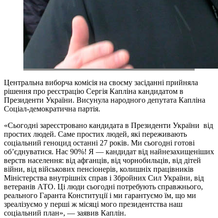
Центральна виборча комісія на своєму засіданні прийняла
рішення про реєстрацію Сергія Капліна кандидатом в
Президенти України. Висунула народного депутата Капліна
Соціал-демократична партія.
«Сьогодні зареєстровано кандидата в Президенти України від
простих людей. Саме простих людей, які переживають
соціальний геноцид останні 27 років. Ми сьогодні готові
об’єднуватися. Нас 90%! Я — кандидат від найнезахищеніших
верств населення: від афганців, від чорнобильців, від дітей
війни, від військових пенсіонерів, колишніх працівників
Міністерства внутрішніх справ і Збройних Сил України, від
ветеранів АТО. Ці люди сьогодні потребують справжнього,
реального Гаранта Конституції і ми гарантуємо їм, що ми
зреалізуємо у перші ж місяці мого президентства наш
соціальний план», — заявив Каплін.