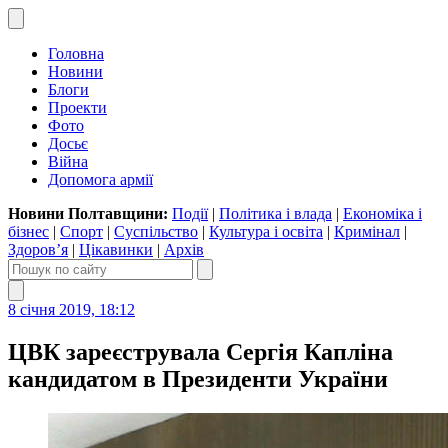
Головна
Новини
Блоги
Проекти
Фото
Досьє
Війна
Допомога армії
Новини Полтавщини:
Події
|
Політика і влада
|
Економіка і
бізнес
|
Спорт
|
Суспільство
|
Культура і освіта
|
Кримінал
|
Здоров’я
|
Цікавинки
|
Архів
8 січня 2019, 18:12
ЦВК зареєструвала Сергія Капліна
кандидатом в Президенти України