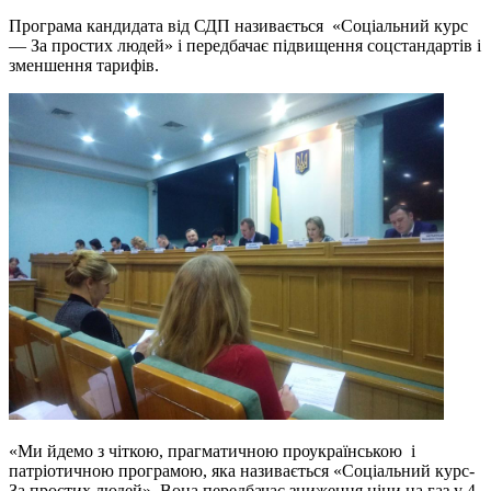
Програма кандидата від СДП називається «Соціальний курс
— За простих людей» і передбачає підвищення соцстандартів і
зменшення тарифів.
«Ми йдемо з чіткою, прагматичною проукраїнською і
патріотичною програмою, яка називається «Соціальний курс-
За простих людей». Вона передбачає зниження ціни на газ у 4