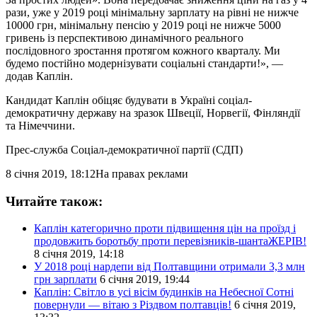
рази, уже у 2019 році мінімальну зарплату на рівні не нижче
10000 грн, мінімальну пенсію у 2019 році не нижче 5000
гривень із перспективою динамічного реального
послідовного зростання протягом кожного кварталу. Ми
будемо постійно модернізувати соціальні стандарти!», —
додав Каплін.
Кандидат Каплін обіцяє будувати в Україні соціал-
демократичну державу на зразок Швеції, Норвегії, Фінляндії
та Німеччини.
Прес-служба Соціал-демократичної партії (СДП)
8 січня 2019, 18:12
На правах реклами
Читайте також:
Каплін категорично проти підвищення цін на проїзд і
продовжить боротьбу проти перевізників-шантаЖЕРІВ!
8 січня 2019, 14:18
У 2018 році нардепи від Полтавщини отримали 3,3 млн
грн зарплати
6 січня 2019, 19:44
Каплін: Світло в усі вісім будинків на Небесної Сотні
повернули — вітаю з Різдвом полтавців!
6 січня 2019,