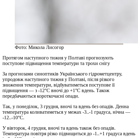
Фото: Микола Лисогор
Протягом наступного тижня у Полтаві прогнозують
поступове підвищення температури та трохи снігу
За прогнозами синоптиків Українського гідрометцентру,
упродовж наступного тижня у Полтаві, після різкого
зниження температури, відбуватиметься поступове її
підвищення — з -12°С вночі до +1°С вдень. Також
передбачаються короткочасні опади.
Так, у понеділок, 3 грудня, вночі та вдень без опадів. Денна
температура коливатиметься у межах -3..-1 градуса, нічна —
-12..-10°С.
У вівторок, 4 грудня, вночі та вдень також без опадів.
Температура повітря різко підвищиться до -1..+1 градуса вдень