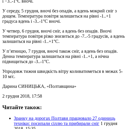
і −3..-1°С вночі.
У середу, 5 грудня, вночі без опадів, а вдень мокрий сніг з
дощем. Температура повітря залишиться на рівні -1..+1
градуса вдень і -3..-1°С вночі.
У четвер, 6 грудня, вночі сніг, а вдень без опадів. Вночі
температура повітря різко знизиться до -7..-5 градусів, а вдень
залишиться на рівні -1..+1°С.
У п’ятницю, 7 грудня, вночі також сніг, а вдень без опадів.
Денна температура залишиться на рівні -1..+1, а нічна
підвищиться до -3..-1°С.
Упродовж тижня швидкість вітру коливатиметься в межах 5-
10 м/с.
Дарина СИНИЦЬКА
, «Полтавщина»
2 грудня 2018, 17:58
Читайте також:
Зранку на дорогах Полтави працювало 27 одиниць
техніки: посипали сіллю та прибирали сніг
1 грудня
2018, 15:35