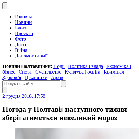
Головна
Новини
Блоги
Проекти
Фото
Досьє
Війна
Допомога армії
Новини Полтавщини:
Події
|
Політика і влада
|
Економіка і
бізнес
|
Спорт
|
Суспільство
|
Культура і освіта
|
Кримінал
|
Здоров’я
|
Цікавинки
|
Архів
2 грудня 2018, 17:58
Погода у Полтаві: наступного тижня
зберігатиметься невеликий мороз