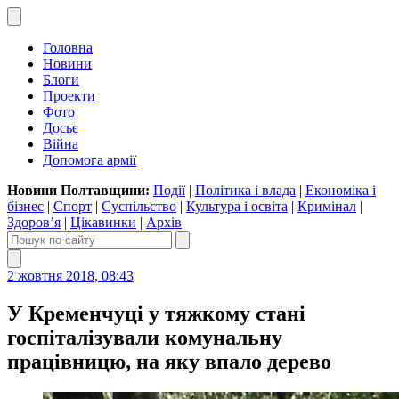
Головна
Новини
Блоги
Проекти
Фото
Досьє
Війна
Допомога армії
Новини Полтавщини:
Події
|
Політика і влада
|
Економіка і
бізнес
|
Спорт
|
Суспільство
|
Культура і освіта
|
Кримінал
|
Здоров’я
|
Цікавинки
|
Архів
2 жовтня 2018, 08:43
У Кременчуці у тяжкому стані
госпіталізували комунальну
працівницю, на яку впало дерево