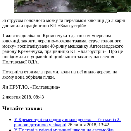
Зі струсом головного мозку та переломом ключиці до лікарні
доставили працівницю КП «Благоустрій»
1 жовтня до лікарні Кременчука з діагнозом «перелом
ключиці, закрита черепно-мозкова травма, струс головного
мозку» госпіталізували 40-річну мешканку Автозаводського
району Кременчука, працівницю КП «Благоустрій». Про це
повідомили в управлінні цивільного захисту населення
Полтавської ОДА.
Потерпіла отримала травми, коли на неї впало дерево, на
якому вона обрізала гілки.
Ян ПРУГЛО
, «Полтавщина»
2 жовтня 2018, 08:43
Читайте також:
У Кременчуці на родину впало дерево — батьки із 2-
річною дитиною у лікарні
26 липня 2018, 13:42
У Полтаві в районі музичної школи на автомобіль