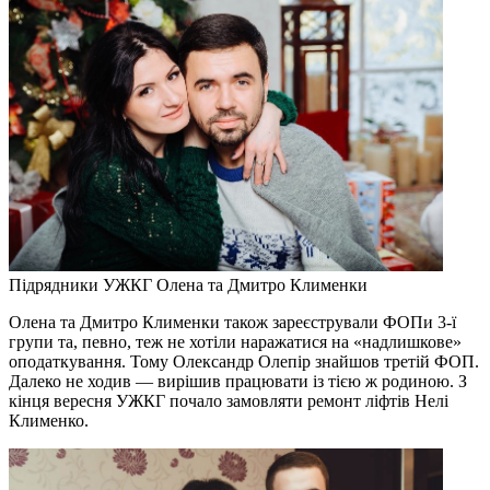
Підрядники УЖКГ Олена та Дмитро Клименки
Олена та Дмитро Клименки також зареєстрували ФОПи 3-ї
групи та, певно, теж не хотіли наражатися на «надлишкове»
оподаткування. Тому Олександр Олепір знайшов третій ФОП.
Далеко не ходив — вирішив працювати із тією ж родиною. З
кінця вересня УЖКГ почало замовляти ремонт ліфтів Нелі
Клименко.