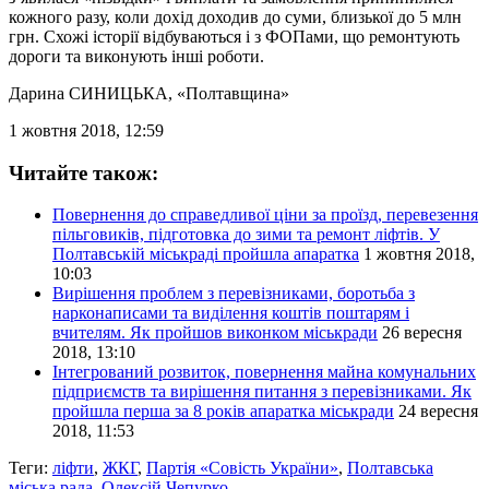
кожного разу, коли дохід доходив до суми, близької до 5 млн
грн. Схожі історії відбуваються і з ФОПами, що ремонтують
дороги та виконують інші роботи.
Дарина СИНИЦЬКА
, «Полтавщина»
1 жовтня 2018, 12:59
Читайте також:
Повернення до справедливої ціни за проїзд, перевезення
пільговиків, підготовка до зими та ремонт ліфтів. У
Полтавській міськраді пройшла апаратка
1 жовтня 2018,
10:03
Вирішення проблем з перевізниками, боротьба з
нарконаписами та виділення коштів поштарям і
вчителям. Як пройшов виконком міськради
26 вересня
2018, 13:10
Інтегрований розвиток, повернення майна комунальних
підприємств та вирішення питання з перевізниками. Як
пройшла перша за 8 років апаратка міськради
24 вересня
2018, 11:53
Теги:
ліфти
,
ЖКГ
,
Партія «Совість України»
,
Полтавська
міська рада
,
Олексій Чепурко