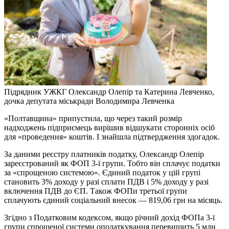
Підрядник УЖКГ Олександр Олепір та Катерина Левченко,
дочка депутата міськради Володимира Левченка
«Полтавщина» припустила, що через такий розмір
надходжень підприємець вирішив відшукати сторонніх осіб
для «проведення» коштів. І знайшла підтвердження здогадок.
За даними реєстру платників податку, Олександр Олепір
зареєстрований як ФОП 3-ї групи. Тобто він сплачує податки
за «спрощеною системою». Єдиний податок у цій групі
становить 3% доходу у разі сплати ПДВ і 5% доходу у разі
включення ПДВ до ЄП. Також ФОПи третьої групи
сплачують єдиний соціальний внесок — 819,06 грн на місяць.
Згідно з Податковим кодексом, якщо річний дохід ФОПа 3-ї
групи спрощеної системи оподаткування перевищить 5 млн