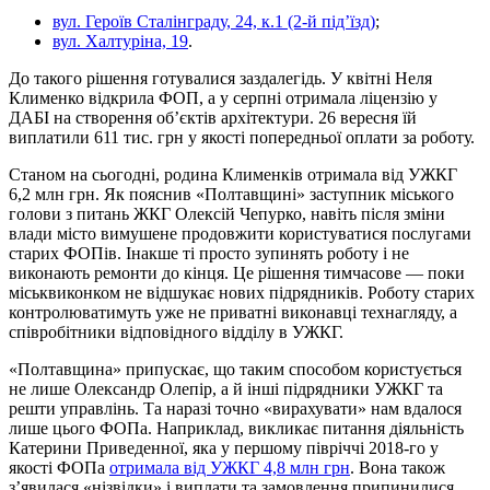
вул. Героїв Сталінграду, 24, к.1 (2-й під’їзд)
;
вул. Халтуріна, 19
.
До такого рішення готувалися заздалегідь. У квітні Неля
Клименко відкрила ФОП, а у серпні отримала ліцензію у
ДАБІ на створення об’єктів архітектури. 26 вересня їй
виплатили 611 тис. грн у якості попередньої оплати за роботу.
Станом на сьогодні, родина Клименків отримала від УЖКГ
6,2 млн грн. Як пояснив «Полтавщині» заступник міського
голови з питань ЖКГ Олексій Чепурко, навіть після зміни
влади місто вимушене продовжити користуватися послугами
старих ФОПів. Інакше ті просто зупинять роботу і не
виконають ремонти до кінця. Це рішення тимчасове — поки
міськвиконком не відшукає нових підрядників. Роботу старих
контролюватимуть уже не приватні виконавці технагляду, а
співробітники відповідного відділу в УЖКГ.
«Полтавщина» припускає, що таким способом користується
не лише Олександр Олепір, а й інші підрядники УЖКГ та
решти управлінь. Та наразі точно «вирахувати» нам вдалося
лише цього ФОПа. Наприклад, викликає питання діяльність
Катерини Приведенної, яка у першому півріччі 2018-го у
якості ФОПа
отримала від УЖКГ 4,8 млн грн
. Вона також
з’явилася «нізвідки» і виплати та замовлення припинилися