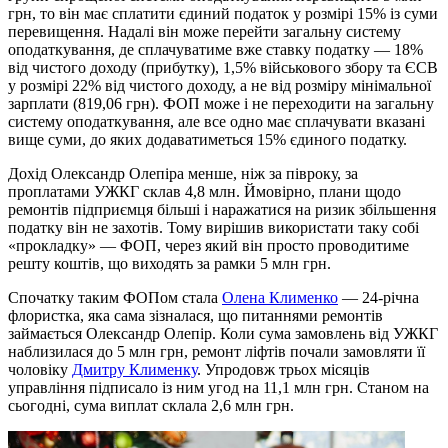
грн, то він має сплатити єдиний податок у розмірі 15% із суми
перевищення. Надалі він може перейти загальну систему
оподаткування, де сплачуватиме вже ставку податку — 18%
від чистого доходу (прибутку), 1,5% військового збору та ЄСВ
у розмірі 22% від чистого доходу, а не від розміру мінімальної
зарплати (819,06 грн). ФОП може і не переходити на загальну
систему оподаткування, але все одно має сплачувати вказані
вище суми, до яких додаватиметься 15% єдиного податку.
Дохід Олександр Олепіра менше, ніж за півроку, за
проплатами УЖКГ склав 4,8 млн. Ймовірно, плани щодо
ремонтів підприємця більші і наражатися на ризик збільшення
податку він не захотів. Тому вирішив використати таку собі
«прокладку» — ФОП, через який він просто проводитиме
решту коштів, що виходять за рамки 5 млн грн.
Спочатку таким ФОПом стала
Олена Клименко
— 24-річна
флористка, яка сама зізналася, що питаннями ремонтів
займається Олександр Олепір. Коли сума замовлень від УЖКГ
наблизилася до 5 млн грн, ремонт ліфтів почали замовляти її
чоловіку
Дмитру Клименку
. Упродовж трьох місяців
управління підписало із ним угод на 11,1 млн грн. Станом на
сьогодні, сума виплат склала 2,6 млн грн.