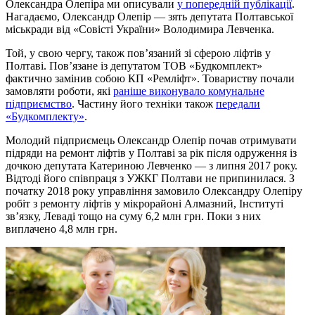
Олександра Олепіра ми описували
у попередній публікації
.
Нагадаємо, Олександр Олепір — зять депутата Полтавської
міськради від «Совісті України» Володимира Левченка.
Той, у свою чергу, також пов’язаний зі сферою ліфтів у
Полтаві. Пов’язане із депутатом ТОВ «Будкомплект»
фактично замінив собою КП «Ремліфт». Товариству почали
замовляти роботи, які
раніше виконувало комунальне
підприємство
. Частину його техніки також
передали
«Будкомплекту»
.
Молодий підприємець Олександр Олепір почав отримувати
підряди на ремонт ліфтів у Полтаві за рік після одруження із
дочкою депутата Катериною Левченко — з липня 2017 року.
Відтоді його співпраця з УЖКГ Полтави не припинилася. З
початку 2018 року управління замовило Олександру Олепіру
робіт з ремонту ліфтів у мікрорайоні Алмазний, Інституті
зв’язку, Леваді тощо на суму 6,2 млн грн. Поки з них
виплачено 4,8 млн грн.