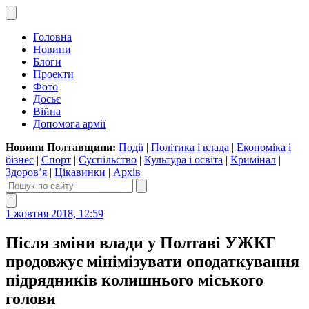
Головна
Новини
Блоги
Проекти
Фото
Досьє
Війна
Допомога армії
Новини Полтавщини:
Події
|
Політика і влада
|
Економіка і
бізнес
|
Спорт
|
Суспільство
|
Культура і освіта
|
Кримінал
|
Здоров’я
|
Цікавинки
|
Архів
1 жовтня 2018, 12:59
Після зміни влади у Полтаві УЖКГ
продовжує мінімізувати оподаткування
підрядників колишнього міського
голови