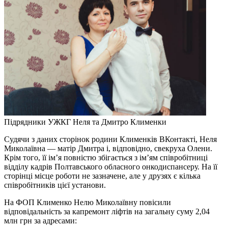
Підрядники УЖКГ Неля та Дмитро Клименки
Судячи з даних сторінок родини Клименків ВКонтакті, Неля
Миколаївна — матір Дмитра і, відповідно, свекруха Олени.
Крім того, її ім’я повністю збігається з ім’ям співробітниці
відділу кадрів Полтавського обласного онкодиспансеру. На її
сторінці місце роботи не зазначене, але у друзях є кілька
співробітників цієї установи.
На ФОП Клименко Нелю Миколаївну повісили
відповідальність за капремонт ліфтів на загальну суму 2,04
млн грн за адресами: