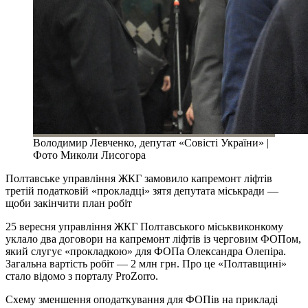
Володимир Левченко, депутат «Совісті України» |
Фото Миколи Лисогора
Полтавське управління ЖКГ замовило капремонт ліфтів
третій податковій «прокладці» зятя депутата міськради —
щоби закінчити план робіт
25 вересня управління ЖКГ Полтавського міськвиконкому
уклало два договори на капремонт ліфтів із черговим ФОПом,
який слугує «прокладкою» для ФОПа Олександра Олепіра.
Загальна вартість робіт — 2 млн грн. Про це «Полтавщині»
стало відомо з порталу ProZorro.
Схему зменшення оподаткування для ФОПів на прикладі