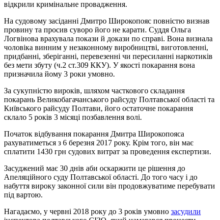
відкрили кримінальне провадження.
На судовому засіданні Дмитро Широкопояс повністю визнав
провину та просив суворо його не карати. Суддя Ольга
Логвінова врахувала покази й докази по справі. Вона визнала
чоловіка винним у незаконному виробництві, виготовленні,
придбанні, зберіганні, перевезенні чи пересиланні наркотиків
без мети збуту (ч.2 ст.309 ККУ). У якості покарання вона
призначила йому 3 роки умовно.
За сукупністю вироків, шляхом часткового складання
покарань Великобагачанського райсуду Полтавської області та
Київського райсуду Полтави, його остаточне покарання
склало 5 років 3 місяці позбавлення волі.
Початок відбування покарання Дмитра Широкопояса
рахуватиметься з 6 березня 2017 року. Крім того, він має
сплатити 1430 грн судових витрат за проведення експертизи.
Засуджений має 30 днів аби оскаржити це рішення до
Апеляційного суду Полтавської області. До того часу і до
набуття вироку законної сили він продовжуватиме перебувати
під вартою.
Нагадаємо, у червні 2018 року до 3 років умовно
засудили