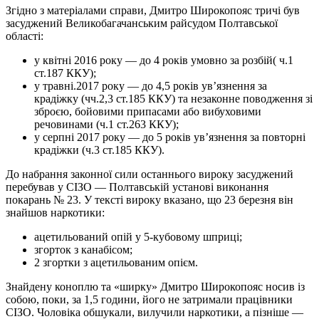
Згідно з матеріалами справи, Дмитро Широкопояс тричі був
засуджений Великобагачанським райсудом Полтавської
області:
у квітні 2016 року — до 4 років умовно за розбій( ч.1
ст.187 ККУ);
у травні.2017 року — до 4,5 років ув’язнення за
крадіжку (чч.2,3 ст.185 ККУ) та незаконне поводження зі
зброєю, бойовими припасами або вибуховими
речовинами (ч.1 ст.263 ККУ);
у серпні 2017 року — до 5 років ув’язнення за повторні
крадіжки (ч.3 ст.185 ККУ).
До набрання законної сили останнього вироку засуджений
перебував у СІЗО — Полтавській установі виконання
покарань № 23. У тексті вироку вказано, що 23 березня він
знайшов наркотики:
ацетильований опій у 5-кубовому шприці;
згорток з канабісом;
2 згортки з ацетильованим опієм.
Знайдену коноплю та «ширку» Дмитро Широкопояс носив із
собою, поки, за 1,5 години, його не затримали працівники
СІЗО. Чоловіка обшукали, вилучили наркотики, а пізніше —