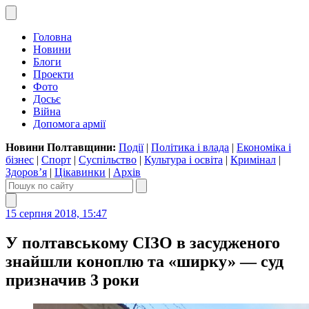
Головна
Новини
Блоги
Проекти
Фото
Досьє
Війна
Допомога армії
Новини Полтавщини:
Події
|
Політика і влада
|
Економіка і
бізнес
|
Спорт
|
Суспільство
|
Культура і освіта
|
Кримінал
|
Здоров’я
|
Цікавинки
|
Архів
15 серпня 2018, 15:47
У полтавському СІЗО в засудженого
знайшли коноплю та «ширку» — суд
призначив 3 роки