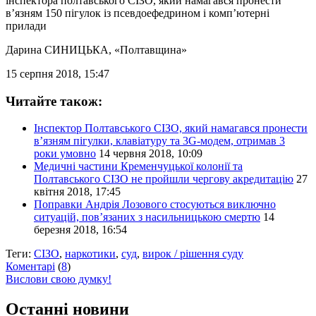
інспектора полтавського СІЗО, який намагався пронести
в’язням 150 пігулок із псевдоефедрином і комп’ютерні
прилади
Дарина СИНИЦЬКА
, «Полтавщина»
15 серпня 2018, 15:47
Читайте також:
Інспектор Полтавського СІЗО, який намагався пронести
в’язням пігулки, клавіатуру та 3G-модем, отримав 3
роки умовно
14 червня 2018, 10:09
Медичні частини Кременчуцької колонії та
Полтавського СІЗО не пройшли чергову акредитацію
27
квітня 2018, 17:45
Поправки Андрія Лозового стосуються виключно
ситуацій, пов’язаних з насильницькою смертю
14
березня 2018, 16:54
Теги:
СІЗО
,
наркотики
,
суд
,
вирок / рішення суду
Коментарі
(
8
)
Вислови свою думку!
Останні новини