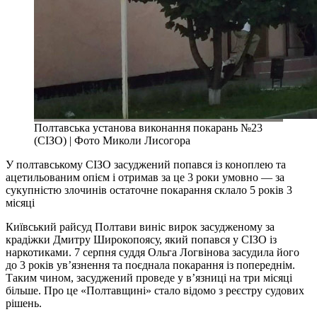
Полтавська установа виконання покарань №23
(СІЗО) | Фото Миколи Лисогора
У полтавському СІЗО засуджений попався із коноплею та
ацетильованим опієм і отримав за це 3 роки умовно — за
сукупністю злочинів остаточне покарання склало 5 років 3
місяці
Київський райсуд Полтави виніс вирок засудженому за
крадіжки Дмитру Широкопоясу, який попався у СІЗО із
наркотиками. 7 серпня суддя Ольга Логвінова засудила його
до 3 років ув’язнення та поєднала покарання із попереднім.
Таким чином, засуджений проведе у в’язниці на три місяці
більше. Про це «Полтавщині» стало відомо з реєстру судових
рішень.