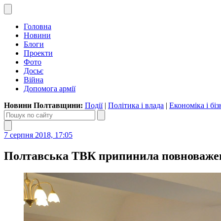
Головна
Новини
Блоги
Проекти
Фото
Досьє
Війна
Допомога армії
Новини Полтавщини:
Події
|
Політика і влада
|
Економіка і біз
7 серпня 2018, 17:05
Полтавська ТВК припинила повноваженн