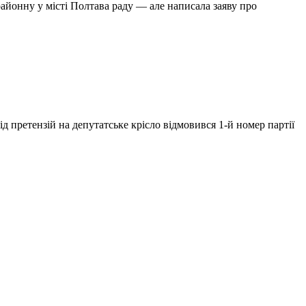
айонну у місті Полтава раду — але написала заяву про
ід претензій на депутатське крісло відмовився 1-й номер партії