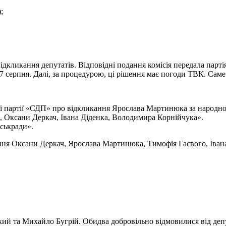
;
ідкликання депутатів. Відповідні подання комісія передала парт
 серпня. Далі, за процедурою, ці рішення має погоди ТВК. Саме д
ої партії «СДП» про відкликання Ярослава Мартинюка за народною 
о, Оксани Деркач, Івана Діденка, Володимира Корнійчука».
іськради».
ня Оксани Деркач, Ярослава Мартинюка, Тимофія Гаєвого, Іван
кий та Михайло Бугрій. Обидва добровільно відмовилися від де