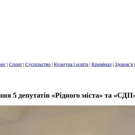
нес
|
Спорт
|
Суспільство
|
Культура і освіта
|
Кримінал
|
Здоров’я
я 5 депутатів «Рідного міста» та «СДП