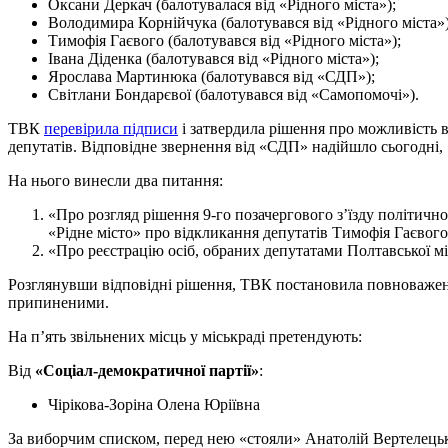
Оксани Деркач (балотувалася від «Рідного міста»);
Володимира Корнійчука (балотувався від «Рідного міста»)
Тимофія Гаєвого (балотувався від «Рідного міста»);
Івана Діденка (балотувався від «Рідного міста»);
Ярослава Мартинюка (балотувався від «СДП»);
Світлани Бондарєвої (балотувався від «Самопомочі»).
ТВК
перевірила підписи
і затвердила рішення про можливість в
депутатів. Відповідне звернення від «СДП» надійшло сьогодні, 7
На нього винесли два питання:
«Про розгляд рішення 9-го позачергового з’їзду політичн
«Рідне місто» про відкликання депутатів Тимофія Гаєвог
«Про реєстрацію осіб, обраних депутатами Полтавської м
Розглянувши відповідні рішення, ТВК постановила повноважен
припиненими.
На п’ять звільнених місць у міськраді претендують:
Від
«Соціал-демократичної партії»
:
Чірікова-Зоріна Олена Юріївна
За виборчим списком, перед нею «стояли» Анатолій Вертелець