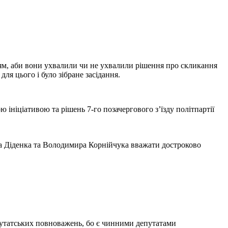
іям, аби вони ухвалили чи не ухвалили рішення про скликання
ля цього і було зібране засідання.
ініціативою та рішень 7-го позачергового з’їзду політпартії
а Діденка та Володимира Корнійчука вважати достроково
путатських повноважень, бо є чинними депутатами