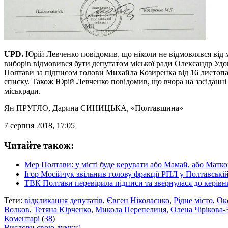
UPD.
Юрій Левченко повідомив, що ніколи не відмовлявся від м
виборів відмовився бути депутатом міської ради Олександр Удо
Полтави за підписом голови Михайла Козиренка від 16 листопад
списку. Також Юрій Левченко повідомив, що вчора на засіданні 
міськради.
Ян ПРУГЛО, Дарина СИНИЦЬКА
, «Полтавщина»
7 серпня 2018, 17:05
Читайте також:
Мер Полтави: у місті буде керувати або Мамай, або Матк
Ігор Мосійчук звільнив голову фракції РПЛ у Полтавській
ТВК Полтави перевірила підписи та звернулася до керівни
Теги:
відкликання депутатів
,
Євген Ніколаєнко
,
Рідне місто
,
Ок
Волков
,
Тетяна Юрченко
,
Микола Перепелиця
,
Олена Чірікова-
Коментарі
(
38
)
Вислови свою думку!