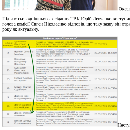
Оксан
Під час сьогоднішнього засідання ТВК Юрій Левченко виступив зі
голова комісії Євген Ніколаєнко відповів, що таку заяву він 
року як актуальну.
Насту