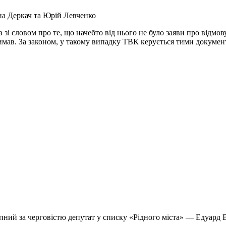
а Деркач та Юрій Левченко
 словом про те, що начебто від нього не було заяви про відмову 
отримав. За законом, у такому випадку ТВК керується тими докум
пний за черговістю депутат у списку «Рідного міста» — Едуард 