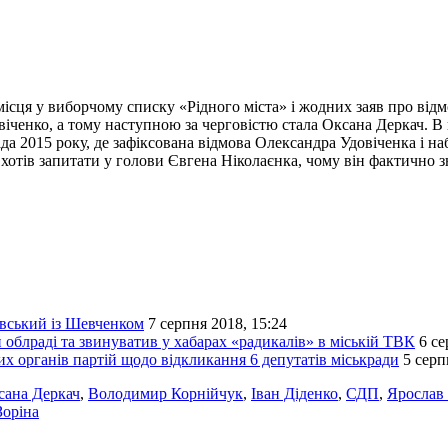
ісця у виборчому списку «Рідного міста» і жодних заяв про відмо
віченко, а тому наступною за черговістю стала Оксана Деркач. В
а 2015 року, де зафіксована відмова Олександра Удовіченка і н
хотів запитати у голови Євгена Ніколаєнка, чому він фактично з
овський із Шевченком
7 серпня 2018, 15:24
 облраді та звинуватив у хабарах «радикалів» в міській ТВК
6 се
х органів партій щодо відкликання 6 депутатів міськради
5 серп
сана Деркач
,
Володимир Корнійчук
,
Іван Діденко
,
СДП
,
Ярослав
Зоріна