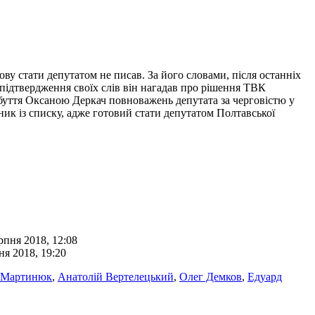
ву стати депутатом не писав. За його словами, після останніх
 підтвердження своїх слів він нагадав про рішення ТВК
абуття Оксаною Деркач повноважень депутата за черговістю у
ник із списку, адже готовий стати депутатом Полтавської
рпня 2018, 12:08
ня 2018, 19:20
 Мартинюк
,
Анатолій Вертелецький
,
Олег Демков
,
Едуард