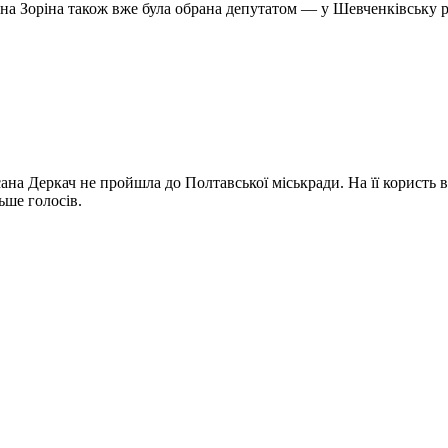
ена Зоріна також вже була обрана депутатом — у Шевченківську р
ана Деркач не пройшла до Полтавської міськради. На її користь в
ьше голосів.