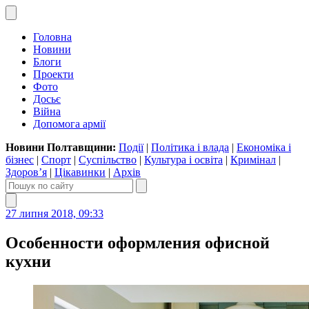
Головна
Новини
Блоги
Проекти
Фото
Досьє
Війна
Допомога армії
Новини Полтавщини:
Події
|
Політика і влада
|
Економіка і
бізнес
|
Спорт
|
Суспільство
|
Культура і освіта
|
Кримінал
|
Здоров’я
|
Цікавинки
|
Архів
27 липня 2018, 09:33
Особенности оформления офисной
кухни