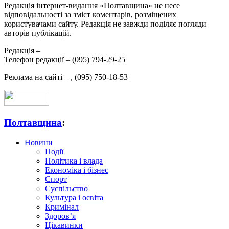
Редакція інтернет-видання «Полтавщина» не несе
відповідальності за зміст коментарів, розміщених
користувачами сайту. Редакція не завжди поділяє погляди
авторів публікацій.
Редакція –
Телефон редакції –
(095) 794-29-25
Реклама на сайті –
,
(095) 750-18-53
Полтавщина
:
Новини
Події
Політика і влада
Економіка і бізнес
Спорт
Суспільство
Культура і освіта
Кримінал
Здоров’я
Цікавинки