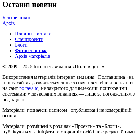
Останні новини
Більше новин
Архів
Новини Полтави
Спецпроекти
Блоги
Фоторепортажі
Архів матеріалів
© 2009 – 2026 Інтернет-видання «Полтавщина»
Використання матеріалів інтернет-видання «Полтавщина» на
інших сайтах дозволяється лише за наявності гіперпосилання
на сайт
poltava.to
, не закритого для індексації пошуковими
системами; у друкованих виданнях — лише за погодженням з
редакцією.
Матеріали, позначені написом
, опубліковані на комерційній
основі.
Матеріали, розміщені в розділах «Проекти» та «Блоги»,
публікуються за ініціативи сторонніх осіб і не є редакційними.