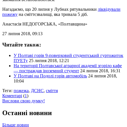
Нагадаємо, що 20 липня у Лубнах рятувальники
ліквідували
пожежу
на сміттєзвалищі, яка тривала 5 діб.
Анастасія НЕДОГОРСЬКА
, «Полтавщина»
27 липня 2018, 09:13
Читайте також:
У Полтаві горів 9-поверховий студентський гуртожиток
ПУЕТу
25 липня 2018, 12:21
На території Полтавської аграрної академії згоріло кафе
— постраждав іноземний студент
24 липня 2018, 16:31
У Полтаві на Подолі горів автомобіль
24 липня 2018,
10:04
Теги:
пожежа
,
ДСНС
,
сміття
Коментарі
(
1
)
Вислови свою думку!
Останні новини
Більше новин