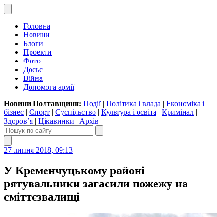
Головна
Новини
Блоги
Проекти
Фото
Досьє
Війна
Допомога армії
Новини Полтавщини:
Події
|
Політика і влада
|
Економіка і
бізнес
|
Спорт
|
Суспільство
|
Культура і освіта
|
Кримінал
|
Здоров’я
|
Цікавинки
|
Архів
27 липня 2018, 09:13
У Кременчуцькому районі
рятувальники загасили пожежу на
сміттєзвалищі