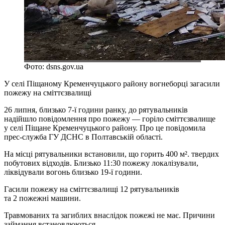
Фото: dsns.gov.ua
У селі Піщаному Кременчуцького району вогнеборці загасили
пожежу на сміттєзвалищі
26 липня, близько 7-ї години ранку, до рятувальників
надійшло повідомлення про пожежу — горіло сміттєзвалище
у селі Піщане Кременчуцького району. Про це повідомила
прес-служба ГУ ДСНС в Полтавській області.
На місці рятувальники встановили, що горить 400 м². твердих
побутових відходів. Близько 11:30 пожежу локалізували,
ліквідували вогонь близько 19-ї години.
Гасили пожежу на сміттєзвалищі 12 рятувальників
та 2 пожежні машини.
Травмованих та загиблих внаслідок пожежі не має. Причини
займання встановлюються.