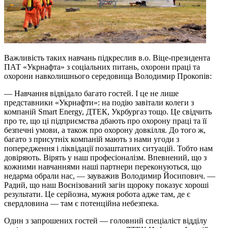
Важливість таких навчань підкреслив в.о. Віце-президента
ПАТ «Укрнафта» з соціальних питань, охорони праці та
охорони навколишнього середовища Володимир Прокопів:
— Навчання відвідало багато гостей. І це не лише
представники «Укрнафти»: на подію завітали колеги з
компаній Smart Energy, ДТЕК, Укрбургаз тощо. Це свідчить
про те, що ці підприємства дбають про охорону праці та її
безпечні умови, а також про охорону довкілля. До того ж,
багато з присутніх компаній мають з нами угоди з
попередження і ліквідації позаштатних ситуацій. Тобто нам
довіряють. Вірять у наш професіоналізм. Впевнений, що з
кожними навчаннями наші партнери переконуються, що
недарма обрали нас, — зауважив Володимир Йосипович. —
Радий, що наш Воєнізований загін щороку показує хороші
результати. Це серйозна, мужня робота адже там, де є
свердловина — там є потенційна небезпека.
Один з запрошених гостей — головний спеціаліст відділу