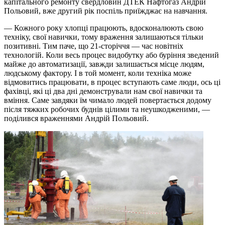
капітального ремонту свердловин ДТЕК Нафтогаз Андрій
Польовий, вже другий рік поспіль приїжджає на навчання.
— Кожного року хлопці працюють, вдосконалюють свою
техніку, свої навички, тому враження залишаються тільки
позитивні. Тим паче, що 21-сторіччя — час новітніх
технологій. Коли весь процес видобутку або буріння зведений
майже до автоматизації, завжди залишається місце людям,
людському фактору. І в той момент, коли техніка може
відмовитись працювати, в процес вступають саме люди, ось ці
фахівці, які ці два дні демонстрували нам свої навички та
вміння. Саме завдяки їм чимало людей повертається додому
після тяжких робочих буднів цілими та неушкодженими, —
поділився враженнями Андрій Польовий.