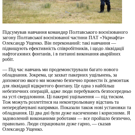
Підсумував навчання командир Полтавського воєнізованого
загону Полтавської воєнізованої частини ПАТ «Укрнафта»
Олександр Ущенко. Він переконаний: такі навчання —
підвищують ефективність співробітників, і щодо ліквідації
нафтогазових фонтанів, і в питанні виконання аварійних
робіт.
— Під час навчань ми продемонстрували багато нового
обладнання. Зокрема, це захват пакерних ущільнень, за
допомогою якого ми можемо безпечно провести їх демонтаж
для ліквідації відкритого фонтану. Це одна з найбільш
небезпечних операцій, адже люди перебувають безпосередньо
на усті свердловини. Ці пакерні ущільнення — під тиском.
Тож можуть розлетітися на неконтрольовану відстань та
непередбачувані напрямки. Показали також нові установки та
обладнання. Ці два дні були дуже насиченими і корисними. Я
задоволений виконаними роботами — все пройшло безпечно,
правильно. Люди спрацювали дуже гарно, — сказав
Олександр Ущенко.