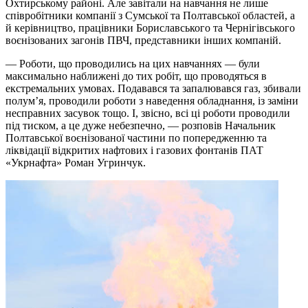
Охтирському районі. Але завітали на навчання не лише
співробітники компанії з Сумської та Полтавської областей, а
й керівництво, працівники Бориславського та Чернігівського
воєнізованих загонів ПВЧ, представники інших компаній.
— Роботи, що проводились на цих навчаннях — були
максимально наближені до тих робіт, що проводяться в
екстремальних умовах. Подавався та запалювався газ, збивали
полум’я, проводили роботи з наведення обладнання, із заміни
несправних засувок тощо. І, звісно, всі ці роботи проводили
під тиском, а це дуже небезпечно, — розповів Начальник
Полтавської воєнізованої частини по попередженню та
ліквідації відкритих нафтових і газових фонтанів ПАТ
«Укрнафта» Роман Угринчук.