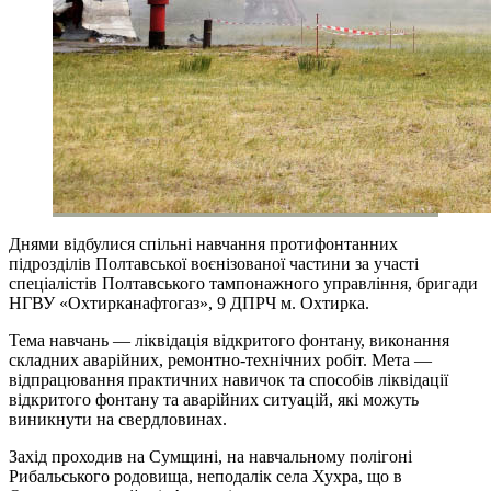
Днями відбулися спільні навчання протифонтанних
підрозділів Полтавської воєнізованої частини за участі
спеціалістів Полтавського тампонажного управління, бригади
НГВУ «Охтирканафтогаз», 9 ДПРЧ м. Охтирка.
Тема навчань — ліквідація відкритого фонтану, виконання
складних аварійних, ремонтно-технічних робіт. Мета —
відпрацювання практичних навичок та способів ліквідації
відкритого фонтану та аварійних ситуацій, які можуть
виникнути на свердловинах.
Захід проходив на Сумщині, на навчальному полігоні
Рибальського родовища, неподалік села Хухра, що в