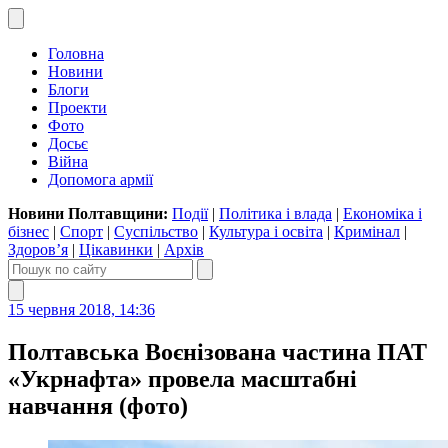
Головна
Новини
Блоги
Проекти
Фото
Досьє
Війна
Допомога армії
Новини Полтавщини:
Події
|
Політика і влада
|
Економіка і
бізнес
|
Спорт
|
Суспільство
|
Культура і освіта
|
Кримінал
|
Здоров’я
|
Цікавинки
|
Архів
15 червня 2018, 14:36
Полтавська Воєнізована частина ПАТ
«Укрнафта» провела масштабні
навчання (фото)