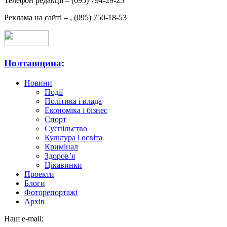
Телефон редакції –
(095) 794-29-25
Реклама на сайті –
,
(095) 750-18-53
Полтавщина
:
Новини
Події
Політика і влада
Економіка і бізнес
Спорт
Суспільство
Культура і освіта
Кримінал
Здоров’я
Цікавинки
Проекти
Блоги
Фоторепортажі
Архів
Наш e-mail: