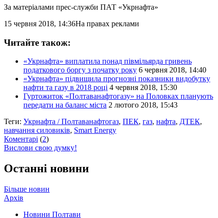
За матеріалами прес-служби ПАТ «Укрнафта»
15 червня 2018, 14:36
На правах реклами
Читайте також:
«Укрнафта» виплатила понад півмільярда гривень
податкового боргу з початку року
6 червня 2018, 14:40
«Укрнафта» підвищила прогнозні показники видобутку
нафти та газу в 2018 році
4 червня 2018, 15:30
Гуртожиток «Полтаванафтогазу» на Половках планують
передати на баланс міста
2 лютого 2018, 15:43
Теги:
Укрнафта / Полтаванафтогаз
,
ПЕК
,
газ
,
нафта
,
ДТЕК
,
навчання силовиків
,
Smart Energy
Коментарі
(
2
)
Вислови свою думку!
Останні новини
Більше новин
Архів
Новини Полтави