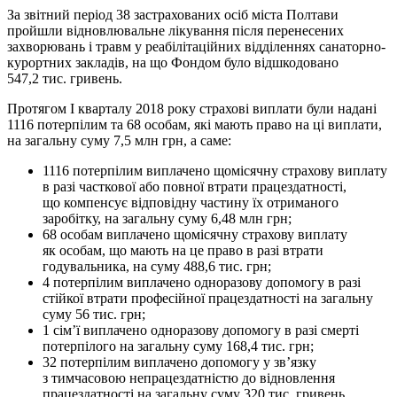
За звітний період 38 застрахованих осіб міста Полтави
пройшли відновлювальне лікування після перенесених
захворювань і травм у реабілітаційних відділеннях санаторно-
курортних закладів, на що Фондом було відшкодовано
547,2 тис. гривень.
Протягом І кварталу 2018 року страхові виплати були надані
1116 потерпілим та 68 особам, які мають право на ці виплати,
на загальну суму 7,5 млн грн, а саме:
1116 потерпілим виплачено щомісячну страхову виплату
в разі часткової або повної втрати працездатності,
що компенсує відповідну частину їх отриманого
заробітку, на загальну суму 6,48 млн грн;
68 особам виплачено щомісячну страхову виплату
як особам, що мають на це право в разі втрати
годувальника, на суму 488,6 тис. грн;
4 потерпілим виплачено одноразову допомогу в разі
стійкої втрати професійної працездатності на загальну
суму 56 тис. грн;
1 сім’ї виплачено одноразову допомогу в разі смерті
потерпілого на загальну суму 168,4 тис. грн;
32 потерпілим виплачено допомогу у зв’язку
з тимчасовою непрацездатністю до відновлення
працездатності на загальну суму 320 тис. гривень.