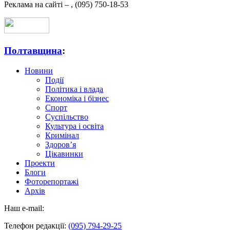
Реклама на сайті –
,
(095) 750-18-53
Полтавщина
:
Новини
Події
Політика і влада
Економіка і бізнес
Спорт
Суспільство
Культура і освіта
Кримінал
Здоров’я
Цікавинки
Проекти
Блоги
Фоторепортажі
Архів
Наш e-mail:
Телефон редакції:
(095) 794-29-25