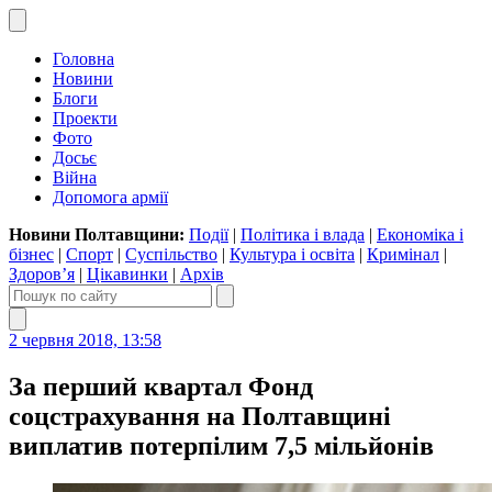
Головна
Новини
Блоги
Проекти
Фото
Досьє
Війна
Допомога армії
Новини Полтавщини:
Події
|
Політика і влада
|
Економіка і
бізнес
|
Спорт
|
Суспільство
|
Культура і освіта
|
Кримінал
|
Здоров’я
|
Цікавинки
|
Архів
2 червня 2018, 13:58
За перший квартал Фонд
соцстрахування на Полтавщині
виплатив потерпілим 7,5 мільйонів