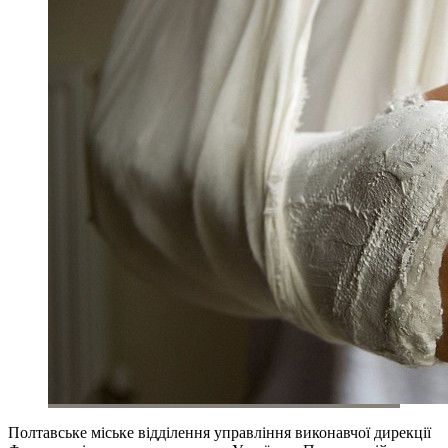
Полтавське міське відділення управління виконавчої дирекції