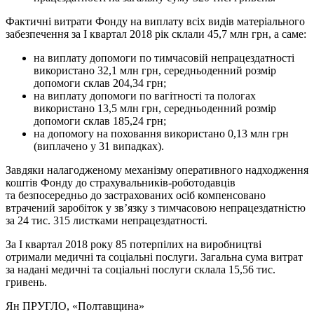
Фактичні витрати Фонду на виплату всіх видів матеріального
забезпечення за І квартал 2018 рік склали 45,7 млн грн, а саме:
на виплату допомоги по тимчасовій непрацездатності
використано 32,1 млн грн, середньоденний розмір
допомоги склав 204,34 грн;
на виплату допомоги по вагітності та пологах
використано 13,5 млн грн, середньоденний розмір
допомоги склав 185,24 грн;
на допомогу на поховання використано 0,13 млн грн
(виплачено у 31 випадках).
Завдяки налагодженому механізму оперативного надходження
коштів Фонду до страхувальників-роботодавців
та безпосередньо до застрахованих осіб компенсовано
втрачений заробіток у зв’язку з тимчасовою непрацездатністю
за 24 тис. 315 листками непрацездатності.
За І квартал 2018 року 85 потерпілих на виробництві
отримали медичні та соціальні послуги. Загальна сума витрат
за надані медичні та соціальні послуги склала 15,56 тис.
гривень.
Ян ПРУГЛО
, «Полтавщина»