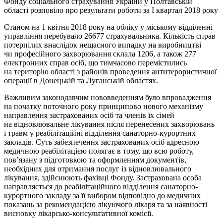
Фонду соціального страхування України у Полтавській
області розповіло про результати роботи за І квартал 2018 року
Станом на 1 квітня 2018 року на обліку у міському відділенні
управління перебувало 26677 страхувальника. Кількість справ
потерпілих внаслідок нещасного випадку на виробництві
чи професійного захворювання склала 1206, а також 277
електронних справ осіб, що тимчасово перемістились
на територію області з районів проведення антитерористичної
операції в Донецькій та Луганській областях.
Важливим законодавчим нововведенням було впровадження
на початку поточного року принципово нового механізму
направлення застрахованих осіб та членів їх сімей
на відновлювальне лікування після перенесених захворювань
і травм у реабілітаційні відділення санаторно-курортних
закладів. Суть забезпечення застрахованих осіб адресною
медичною реабілітацією полягає в тому, що всю роботу,
пов’язану з підготовкою та оформленням документів,
необхідних для отримання послуг із відновлювального
лікування, здійснюють фахівці Фонду. Застрахована особа
направляється до реабілітаційного відділення санаторно-
курортного закладу за її вибором відповідно до медичних
показань за рекомендацією лікуючого лікаря та за наявності
висновку лікарсько-консультативної комісії.