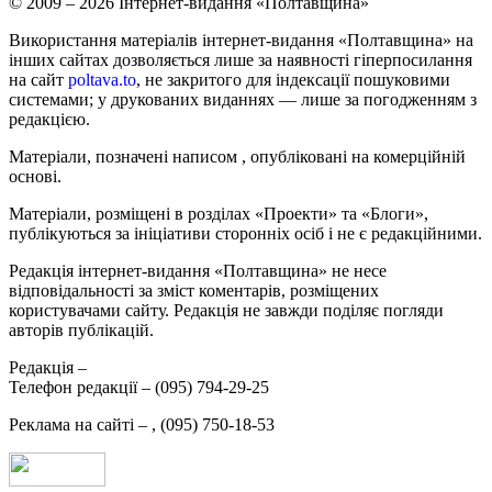
© 2009 – 2026 Інтернет-видання «Полтавщина»
Використання матеріалів інтернет-видання «Полтавщина» на
інших сайтах дозволяється лише за наявності гіперпосилання
на сайт
poltava.to
, не закритого для індексації пошуковими
системами; у друкованих виданнях — лише за погодженням з
редакцією.
Матеріали, позначені написом
, опубліковані на комерційній
основі.
Матеріали, розміщені в розділах «Проекти» та «Блоги»,
публікуються за ініціативи сторонніх осіб і не є редакційними.
Редакція інтернет-видання «Полтавщина» не несе
відповідальності за зміст коментарів, розміщених
користувачами сайту. Редакція не завжди поділяє погляди
авторів публікацій.
Редакція –
Телефон редакції –
(095) 794-29-25
Реклама на сайті –
,
(095) 750-18-53