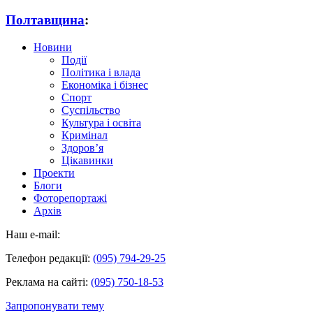
Полтавщина
:
Новини
Події
Політика і влада
Економіка і бізнес
Спорт
Суспільство
Культура і освіта
Кримінал
Здоров’я
Цікавинки
Проекти
Блоги
Фоторепортажі
Архів
Наш e-mail:
Телефон редакції:
(095) 794-29-25
Реклама на сайті:
(095) 750-18-53
Запропонувати тему