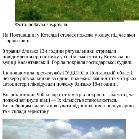
Фото: poltava.dsns.gov.ua
На Полтавщині у Котельві сталася пожежа у хліву, під час якої
згоріли вівці
8 травня близько 13-ї години рятувальники отримали
повідомлення про пожежу у селі міського типу Котельва по
вулиці Калантаївській. Горіла покрівля господарської будівлі.
Як повідомила прес-службу ГУ ДСНС в Полтавській області,
четверо рятувальників за однієї пожежної машини та чотирьох
автоцистерн ліквідували пожежу близько 18-ї години.
Вогонь знищив 960 квадратних метрів покрівлі. Також під час
пожежі загинули вівці — їх кількість встановлюється.
Вогнеборцям вдалося врятувати від знищення зерносушарню
та 4 склади зернотоку.