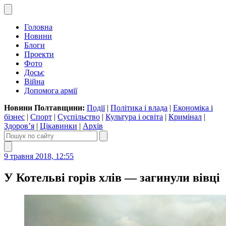
Головна
Новини
Блоги
Проекти
Фото
Досьє
Війна
Допомога армії
Новини Полтавщини:
Події
|
Політика і влада
|
Економіка і
бізнес
|
Спорт
|
Суспільство
|
Культура і освіта
|
Кримінал
|
Здоров’я
|
Цікавинки
|
Архів
9 травня 2018, 12:55
У Котельві горів хлів — загинули вівці