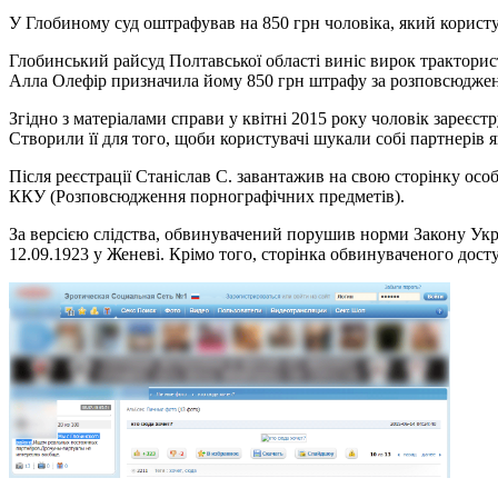
У Глобиному суд оштрафував на 850 грн чоловіка, який користу
Глобинський райсуд Полтавської області виніс вирок трактористу
Алла Олефір призначила йому 850 грн штрафу за розповсюдження
Згідно з матеріалами справи у квітні 2015 року чоловік зареє
Створили її для того, щоби користувачі шукали собі партнерів я
Після реєстрації Станіслав С. завантажив на свою сторінку особ
ККУ (Розповсюдження порнографічних предметів).
За версією слідства, обвинувачений порушив норми Закону Укра
12.09.1923 у Женеві. Крімо того, сторінка обвинуваченого дост