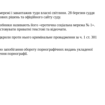
ережі і завантажив туди власні світлини. 28 березня суддя
вих рішень та офіційного сайту суду.
озробники називають його «еротична соціальна мережа № 1».
стовувати приватні текстові та відеочати.
ідкрили проти нього кримінальне провадження за ч. 1 ст. 301
ро запобігання обороту порнографічних видань укладеної
ення порнографії.