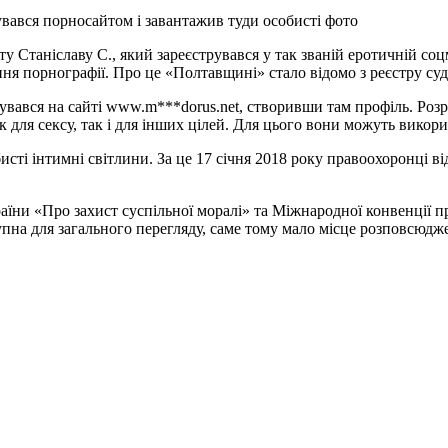
вався порносайтом і завантажив туди особисті фото
 Станіславу С., який зареєструвався у так званій еротичній соцм
 порнографії. Про це «Полтавщині» стало відомо з реєстру судо
струвався на сайті www.m***dorus.net, створивши там профіль. Р
к для сексу, так і для інших цілей. Для цього вони можуть викори
исті інтимні світлини. За це 17 січня 2018 року правоохоронці в
їни «Про захист суспільної моралі» та Міжнародної конвенції п
упна для загального перегляду, саме тому мало місце розповсюдж