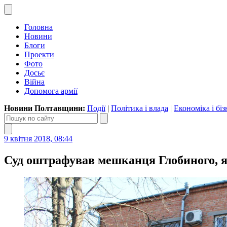
Головна
Новини
Блоги
Проекти
Фото
Досьє
Війна
Допомога армії
Новини Полтавщини:
Події
|
Політика і влада
|
Економіка і біз
9 квітня 2018, 08:44
Суд оштрафував мешканця Глобиного, я