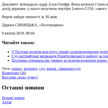
Документ затвердила суддя Алла Олефір. Вона визнала Станісла
дохід держави, у нього вилучили ноутбук Lenovo G550, з якого т
Вирок набуде чинності за 30 днів.
Дарина СИНИЦЬКА
, «Полтавщина»
9 квітня 2018, 08:44
Читайте також:
У Полтаві поліція розслідує справу розповсюдження дит
Суд оштрафував мешканця Решетилівського району за пор
Полтавка отримала рік умовно за розповсюдження порно
Теги:
порно
,
інтернет
,
суд
,
вирок / рішення суду
Коментарі
(
26
)
Вислови свою думку!
Останні новини
Більше новин
Архів