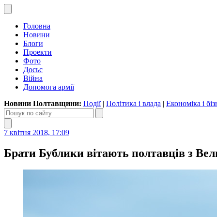
Головна
Новини
Блоги
Проекти
Фото
Досьє
Війна
Допомога армії
Новини Полтавщини:
Події
|
Політика і влада
|
Економіка і біз
7 квітня 2018, 17:09
Брати Бублики вітають полтавців з Ве