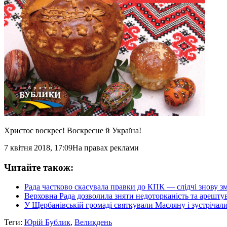
Христос воскрес! Воскресне й Україна!
7 квітня 2018, 17:09
На правах реклами
Читайте також:
Рада частково скасувала правки до КПК — слідчі знову зм
Верховна Рада дозволила зняти недоторканість та арешт
У Щербанівській громаді святкували Масляну і зустрічал
Теги:
Юрій Бублик
,
Великдень