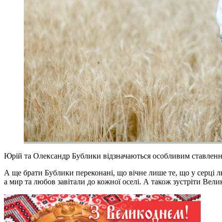
Юрій та Олександр Бублики відзначаються особливим ставленням
А ще брати Бублики переконані, що вічне лише те, що у серці лю
а мир та любов завітали до кожної оселі. А також зустріти Вели