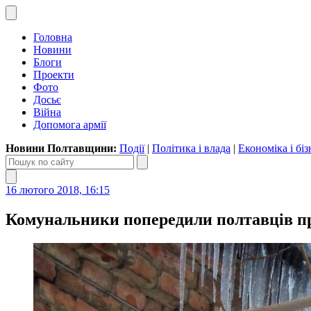
Головна
Новини
Блоги
Проекти
Фото
Досьє
Війна
Допомога армії
Новини Полтавщини:
Події
|
Політика і влада
|
Економіка і біз
16 лютого 2018, 16:15
Комунальники попередили полтавців пр