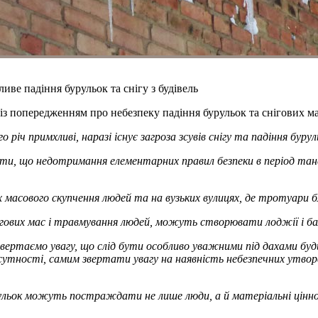
е падіння бурульок та снігу з будівель
 попередженням про небезпеку падіння бурульок та снігових мас
ч примхливі, наразі існує загроза зсувів снігу та падіння буруль
, що недотримання елементарних правил безпеки в період танен
 масового скупчення людей та на вузьких вулицях, де тротуари б
ігових мас і травмування людей, можуть створювати лоджії і балк
ертаємо увагу, що слід бути особливо уважними під дахами будин
сутності, самим звертати увагу на наявність небезпечних утворен
бурульок можуть постраждати не лише люди, а й матеріальні ці