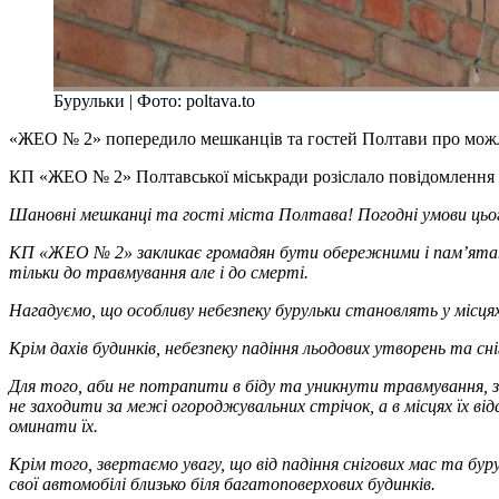
Бурульки | Фото: poltava.to
«ЖЕО № 2» попередило мешканців та гостей Полтави про можлив
КП «ЖЕО № 2» Полтавської міськради розіслало повідомлення із
Шановні мешканці та гості міста Полтава! Погодні умови цього рі
КП «ЖЕО № 2» закликає громадян бути обережними і пам’ятати
тільки до травмування але і до смерті.
Нагадуємо, що особливу небезпеку бурульки становлять у місцях
Крім дахів будинків, небезпеку падіння льодових утворень та сн
Для того, аби не потрапити в біду та уникнути травмування, зв
не заходити за межі огороджувальних стрічок, а в місцях їх від
оминати їх.
Крім того, звертаємо увагу, що від падіння снігових мас та 
свої автомобілі близько біля багатоповерхових будинків.