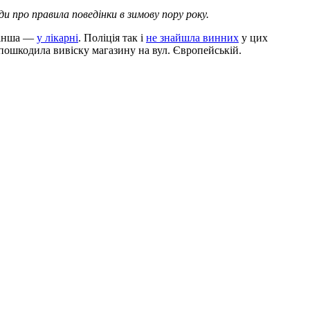
и про правила поведінки в зимову пору року.
 інша —
у лікарні
. Поліція так і
не знайшла винних
у цих
пошкодила вивіску магазину на вул. Європейській.