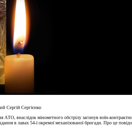
ний Сергій Сергієнко
дення АТО, внаслідок мінометного обстрілу загинув воїн-контракт
ання в лавах 54-ї окремої механізованої бригади. Про це повідо