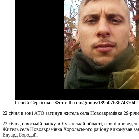
Сергій Сергієнко | Фото: fb.com/groups/1895076867435042
22 січня в зоні АТО загинув житель села Новоаврамівка 29-річ
22 січня, о восьмій ранку, в Луганській області, в зоні прове
Житель села Новоаврамівка Хорольського району виконував завд
Едуард Бородай.