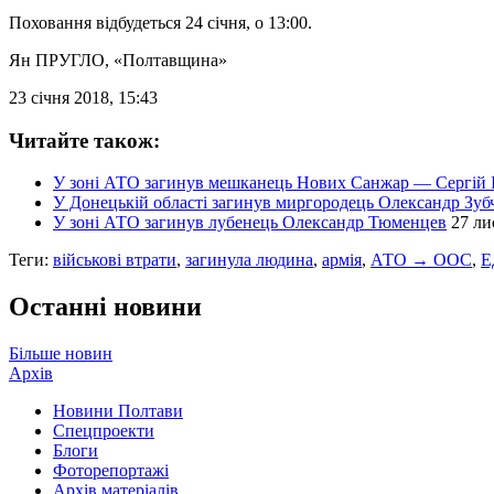
Поховання відбудеться 24 січня, о 13:00.
Ян ПРУГЛО
, «Полтавщина»
23 січня 2018, 15:43
Читайте також:
У зоні АТО загинув мешканець Нових Санжар — Сергій 
У Донецькій області загинув миргородець Олександр Зуб
У зоні АТО загинув лубенець Олександр Тюменцев
27 ли
Теги:
військові втрати
,
загинула людина
,
армія
,
АТО → ООС
,
Е
Останні новини
Більше новин
Архів
Новини Полтави
Спецпроекти
Блоги
Фоторепортажі
Архів матеріалів