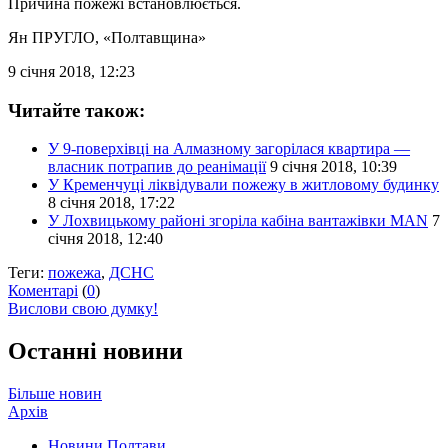
Причина пожежі встановлюється.
Ян ПРУГЛО
, «Полтавщина»
9 січня 2018, 12:23
Читайте також:
У 9-поверхівці на Алмазному загорілася квартира —
власник потрапив до реанімації
9 січня 2018, 10:39
У Кременчуці ліквідували пожежу в житловому будинку
8 січня 2018, 17:22
У Лохвицькому районі згоріла кабіна вантажівки MAN
7
січня 2018, 12:40
Теги:
пожежа
,
ДСНС
Коментарі
(
0
)
Вислови свою думку!
Останні новини
Більше новин
Архів
Новини Полтави