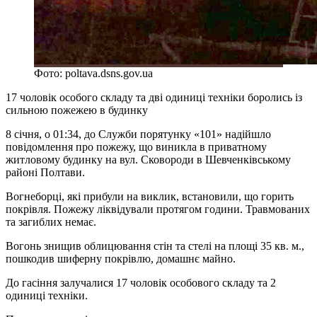
Фото: poltava.dsns.gov.ua
17 чоловік особого складу та дві одиниці техніки боролись із
сильною пожежею в будинку
8 січня, о 01:34, до Служби порятунку «101» надійшло
повідомлення про пожежу, що виникла в приватному
житловому будинку на вул. Сковороди в Шевченківському
районі Полтави.
Вогнеборці, які прибули на виклик, встановили, що горить
покрівля. Пожежу ліквідували протягом години. Травмованих
та загиблих немає.
Вогонь знищив облицювання стін та стелі на площі 35 кв. м.,
пошкодив шиферну покрівлю, домашнє майно.
До гасіння залучалися 17 чоловік особового складу та 2
одиниці техніки.