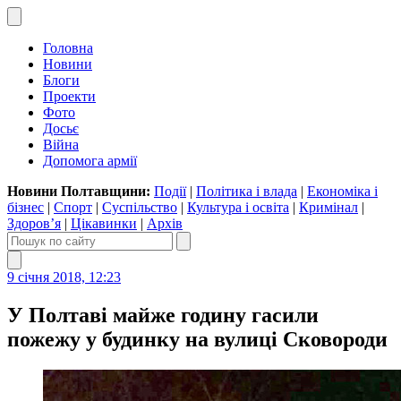
Головна
Новини
Блоги
Проекти
Фото
Досьє
Війна
Допомога армії
Новини Полтавщини:
Події
|
Політика і влада
|
Економіка і
бізнес
|
Спорт
|
Суспільство
|
Культура і освіта
|
Кримінал
|
Здоров’я
|
Цікавинки
|
Архів
9 січня 2018, 12:23
У Полтаві майже годину гасили
пожежу у будинку на вулиці Сковороди