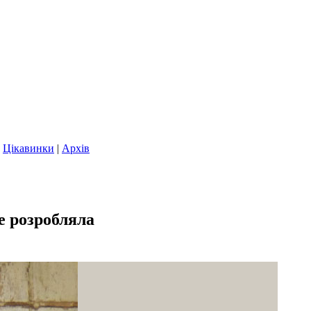
|
Цікавинки
|
Архів
е розробляла