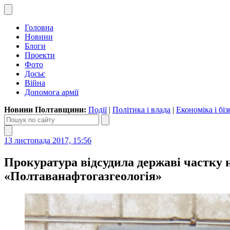
Головна
Новини
Блоги
Проекти
Фото
Досьє
Війна
Допомога армії
Новини Полтавщини:
Події
|
Політика і влада
|
Економіка і біз
13 листопада 2017, 15:56
Прокуратура відсудила державі частку 
«Полтаванафтогазгеологія»