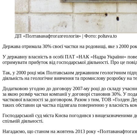
ДП «Полтаванафтогазгеологія» | Фото: poltava.to
Держава отримала 30% своєї частки на родовищі, яке з 2000 ро
У державну власність в особі ПАТ «НАК «Надра України» повер
отримувати прибуток від господарської діяльності. Про це пов
Так, у 2000 році між Полтавським державним геологічним підп
діяльність на геологічне вивчення та промислову розробку на 
Додатковою угодою до договору 2007-му році до складу учасник
за якою розмір частки компанії у договорі становив 30%. У по
часткової власності за договором. Разом з тим, ТОВ «Голден Дер
таких обставин ця частка підлягала поверненню у власність ко
Господарський суд міста Києва погодився з вищезазначеними д
спільній діяльності.
Нагадаємо, що станом на жовтень 2013 року «Полтаванафтогаз