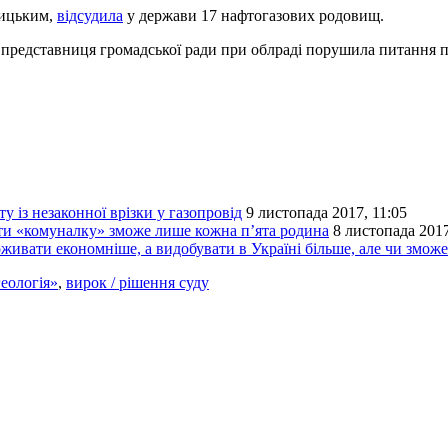
вицьким,
відсудила
у держави 17 нафтогазових родовищ.
и представниця громадської ради при облраді порушила питання
 із незаконної врізки у газопровід
9 листопада 2017, 11:05
ити «комуналку» зможе лише кожна п’ята родина
8 листопада 2017
живати економніше, а видобувати в Україні більше, але чи зможе
еологія»
,
вирок / рішення суду