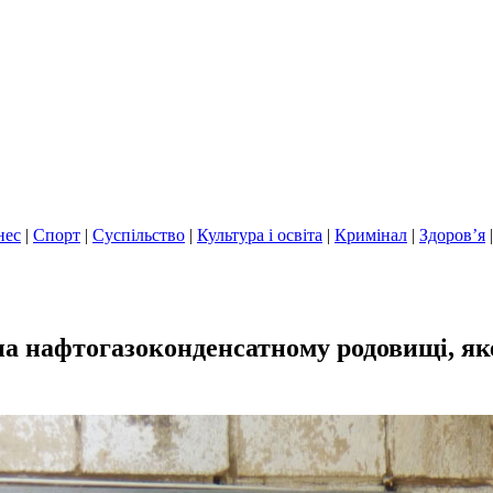
нес
|
Спорт
|
Суспільство
|
Культура і освіта
|
Кримінал
|
Здоров’я
на нафтогазоконденсатному родовищі, як