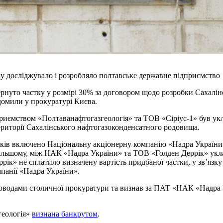
ку досліджувало і розробляло полтавське державне підприємство
нуто частку у розмірі 30% за договором щодо розробки Сахалінс
ідомили у прокуратурі Києва.
риємством «Полтаванафтогазгеологія» та ТОВ «Сіріус-1» був укл
території Сахалінського нафтогазоконденсатного родовища.
ів включено Національну акціонерну компанію «Надра України» т
дальшому, між НАК «Надра України» та ТОВ «Голден Деррік» уклад
рік» не сплатило визначену вартість придбаної частки, у зв’язку
мпанії «Надра України».
оводами столичної прокуратури та визнав за ПАТ «НАК «Надра Ук
геологія»
визнана банкрутом
.