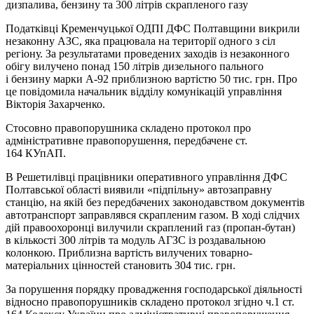
дизпалива, бензину та 300 літрів скрапленого газу
Податківці Кременчуцької ОДПІ ДФС Полтавщини викрили
незаконну АЗС, яка працювала на території одного з сіл
регіону. За результатами проведених заходів із незаконного
обігу вилучено понад 150 літрів дизельного пального
і бензину марки А-92 приблизною вартістю 50 тис. грн. Про
це повідомила начальник відділу комунікацій управління
Вікторія Захарченко.
Стосовно правопорушника складено протокол про
адміністративне правопорушення, передбачене ст.
164 КУпАП.
В Решетилівці працівники оперативного управління ДФС
Полтавської області виявили «підпільну» автозаправну
станцію, на якій без передбачених законодавством документів
автотранспорт заправлявся скрапленим газом. В ході слідчих
дій правоохоронці вилучили скраплений газ (пропан-бутан)
в кількості 300 літрів та модуль АГЗС із роздавальною
колонкою. Приблизна вартість вилучених товарно-
матеріальних цінностей становить 304 тис. грн.
За порушення порядку провадження господарської діяльності
відносно правопорушників складено протокол згідно ч.1 ст.