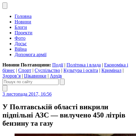
Головна
Новини
Блоги
Проекти
Фото
Досьє
Війна
Допомога армії
Новини Полтавщини:
Події
|
Політика і влада
|
Економіка і
бізнес
|
Спорт
|
Суспільство
|
Культура і освіта
|
Кримінал
|
Здоров’я
|
Цікавинки
|
Архів
3 листопада 2017, 16:56
У Полтавській області викрили
підпільні АЗС — вилучено 450 літрів
бензину та газу