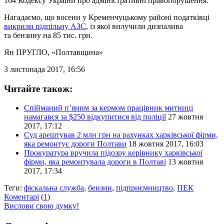
164 Кодексу України про адміністративні правопорушення.
Нагадаємо, що восени у Кременчуцькому районі податківці
викрили підпільну АЗС
, із якої вилучили дизпалива
та бензину на 85 тис. грн.
Ян ПРУГЛО
, «Полтавщина»
3 листопада 2017, 16:56
Читайте також:
Спійманий п’яним за кермом працівник митниці
намагався за $250 відкупитися від поліції
27 жовтня
2017, 17:12
Суд арештував 2 млн грн на рахунках харківської фірми,
яка ремонтує дороги Полтави
18 жовтня 2017, 16:03
Прокуратура вручила підозру керівнику харківської
фірми, яка ремонтувала дороги в Полтаві
13 жовтня
2017, 17:34
Теги:
фіскальна служба
,
бензин
,
підприємництво
,
ПЕК
Коментарі
(
1
)
Вислови свою думку!