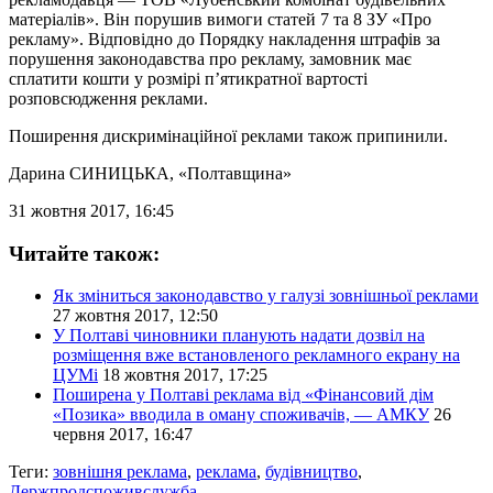
матеріалів». Він порушив вимоги статей 7 та 8 ЗУ «Про
рекламу». Відповідно до Порядку накладення штрафів за
порушення законодавства про рекламу, замовник має
сплатити кошти у розмірі п’ятикратної вартості
розповсюдження реклами.
Поширення дискримінаційної реклами також припинили.
Дарина СИНИЦЬКА
, «Полтавщина»
31 жовтня 2017, 16:45
Читайте також:
Як зміниться законодавство у галузі зовнішньої реклами
27 жовтня 2017, 12:50
У Полтаві чиновники планують надати дозвіл на
розміщення вже встановленого рекламного екрану на
ЦУМі
18 жовтня 2017, 17:25
Поширена у Полтаві реклама від «Фінансовий дім
«Позика» вводила в оману споживачів, — АМКУ
26
червня 2017, 16:47
Теги:
зовнішня реклама
,
реклама
,
будівництво
,
Держпродспоживслужба