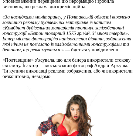
Уповноважений перевірила цю інформацію і зробила
висновок, що реклама дискримінаційна.
«За наслідками моніторингу, у Полтавській області виявлено
зовнішню рекламу будівельних матеріалів із написом
«Комбінат будівельних матеріалів пропонує залізобетонні
конструкції «Бетон товарний 1575 грн/м³. Зі мною твердіє».
Банер містив фотографію напівоголеної дівчини, зображення
якої нічим не пов’язано із залізобетонними конструкціями та
бетоном, що рекламуються.»
— йдеться у повідомленні.
«Полтавщина» з’ясувала, що для банера використали стокову
світлину. Її автор — московський фотограф Андрій Аркуша.
Чи купили виконавці реклами зображення, або ж використали
безкоштовно, невідомо.