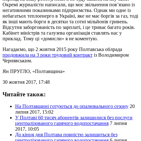
Окремі журналісти написали, що моє звільнення пов’язано із
негативними показниками підприємства. Однак ми одне із
небагатьох теплоенерго в Україні, яке не має боргів за газ, тоді
як інші мають борги в десятки та сотні мільйонів гривень.
Відсутня заборгованість по зарплаті, і це триває багато років.
Кабінет міністрів та галузева організація ставлять нас у
приклад. Тому ці «домисли» я не коментую.
Нагадаємо, що 2 жовтня 2015 року Полтавська облрада
продовжила на 3 роки трудовий контракт
із Володимиром
Чернявським.
Ян ПРУГЛО
, «Полтавщина»
30 жовтня 2017, 17:48
Читайте також:
На Полтавщині готуються до опалювального сезону
20
липня 2017, 15:02
У Полтаві 60 тисяч абонентів залишилися без послуги
централізованого гарячого водопостачання
7 липня
2017, 10:05
До кінця дня Полтава повністю залишиться без
централізованого гарячого водопостачання
6 липня