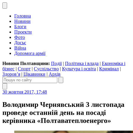
Головна
Новини
Блоги
Проекти
Фото
Досьє
Війна
Допомога армії
Новини Полтавщини:
Події
|
Політика і влада
|
Економіка і
бізнес
|
Спорт
|
Суспільство
|
Культура і освіта
|
Кримінал
|
Здоров’я
|
Цікавинки
|
Архів
30 жовтня 2017, 17:48
Володимир Чернявський 3 листопада
проведе останній день на посаді
керівника «Полтаватеплоенерго»