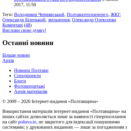
2017, 11:50
Теги:
Володимир Чернявський
,
Полтаватеплоенерго
,
ЖКГ
,
Олександр Біленький
,
звільнення
,
Олександр Олексенко
Коментарі
(
48
)
Вислови свою думку!
Останні новини
Більше новин
Архів
Новини Полтави
Спецпроекти
Блоги
Фоторепортажі
Архів матеріалів
© 2009 – 2026 Інтернет-видання «Полтавщина»
Використання матеріалів інтернет-видання «Полтавщина» на
інших сайтах дозволяється лише за наявності гіперпосилання
на сайт
poltava.to
, не закритого для індексації пошуковими
системами; у друкованих виданнях — лише за погодженням з