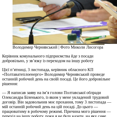
Володимир Чернявський | Фото Миколи Лисогора
Керівник комунального підприємства йде з посади
добровільно, у зв’язку із переходом на іншу роботу
Цієї п’ятниці, 3 листопада, керівник обласного КП
«Полтаватеплоенерго» Володимир Чернявський проведе
останній робочий день на своїй посаді. Це його добровільне
рішення:
— Я написав заяву на ім’я голови Полтавської облради
Олександра Біленького, із яким у мене укладений трудовий
договір. Він задовольнив моє прохання, тому 3 листопада —
мій останній робочий день на цій посаді. До цього —
працюватиму в робочому режимі. Причина мого рішення —
перехід на іншу роботу, поки я не буду казати, на яку саме.