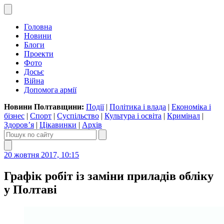
Головна
Новини
Блоги
Проекти
Фото
Досьє
Війна
Допомога армії
Новини Полтавщини:
Події
|
Політика і влада
|
Економіка і
бізнес
|
Спорт
|
Суспільство
|
Культура і освіта
|
Кримінал
|
Здоров’я
|
Цікавинки
|
Архів
20 жовтня 2017, 10:15
​​​​​​​Графік робіт із заміни приладів обліку
у Полтаві