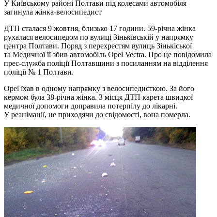
У Київському районі Полтави під колесами автомобіля
загинула жінка-велосипедист
ДТП сталася 9 жовтня, близько 17 години. 59-річна жінка
рухалася велосипедом по вулиці Зіньківській у напрямку
центра Полтави. Поряд з перехрестям вулиць Зінькіської
та Медичної її збив автомобіль Opel Vectra. Про це повідомила
прес-служба поліції Полтавщини з посиланням на відділення
поліції № 1 Полтави.
Opel їхав в одному напрямку з велосипедисткою. За його
кермом була 38-річна жінка. З місця ДТП карета швидкої
медичної допомоги доправила потерпілу до лікарні.
У реанімації, не приходячи до свідомості, вона померла.