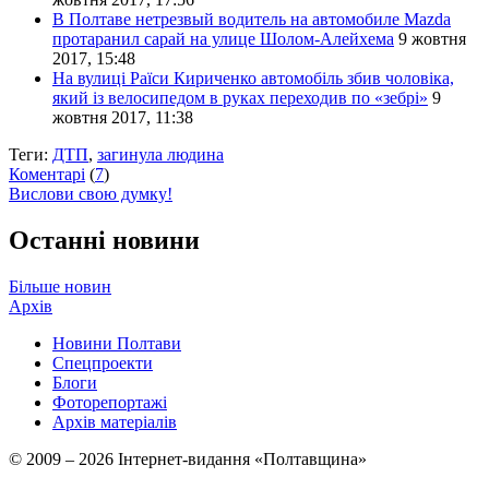
В Полтаве нетрезвый водитель на автомобиле Mazda
протаранил сарай на улице Шолом-Алейхема
9 жовтня
2017, 15:48
На вулиці Раїси Кириченко автомобіль збив чоловіка,
який із велосипедом в руках переходив по «зебрі»
9
жовтня 2017, 11:38
Теги:
ДТП
,
загинула людина
Коментарі
(
7
)
Вислови свою думку!
Останні новини
Більше новин
Архів
Новини Полтави
Спецпроекти
Блоги
Фоторепортажі
Архів матеріалів
© 2009 – 2026 Інтернет-видання «Полтавщина»