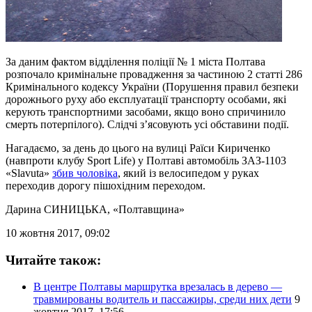
За даним фактом відділення поліції № 1 міста Полтава
розпочало кримінальне провадження за частиною 2 статті 286
Кримінального кодексу України (Порушення правил безпеки
дорожнього руху або експлуатації транспорту особами, які
керують транспортними засобами, якщо воно спричинило
смерть потерпілого). Слідчі з’ясовують усі обставини події.
Нагадаємо, за день до цього на вулиці Раїси Кириченко
(навпроти клубу Sport Life) у Полтаві автомобіль ЗАЗ-1103
«Slavuta»
збив чоловіка
, який із велосипедом у руках
переходив дорогу пішохідним переходом.
Дарина СИНИЦЬКА
, «Полтавщина»
10 жовтня 2017, 09:02
Читайте також:
В центре Полтавы маршрутка врезалась в дерево —
травмированы водитель и пассажиры, среди них дети
9
жовтня 2017, 17:56