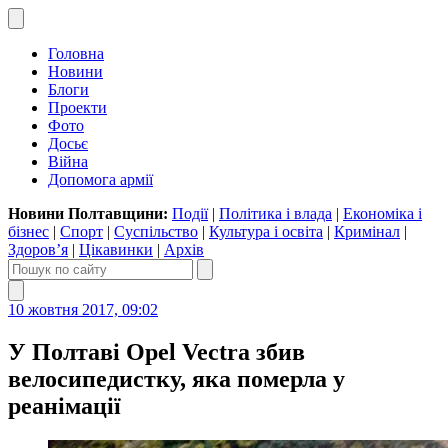
Головна
Новини
Блоги
Проекти
Фото
Досьє
Війна
Допомога армії
Новини Полтавщини:
Події
|
Політика і влада
|
Економіка і
бізнес
|
Спорт
|
Суспільство
|
Культура і освіта
|
Кримінал
|
Здоров’я
|
Цікавинки
|
Архів
10 жовтня 2017, 09:02
У Полтаві Opel Vectra збив
велосипедистку, яка померла у
реанімації