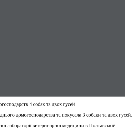
огосподарств 4 собак та двох гусей
іднього домогосподарства та покусала 3 собаки та двох гусей.
ної лабораторії ветеринарної медицини в Полтавській