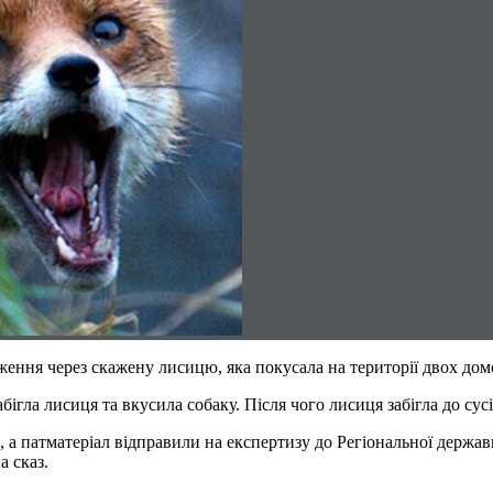
ження через скажену лисицю, яка покусала на території двох дом
гла лисиця та вкусила собаку. Після чого лисиця забігла до сус
 а патматеріал відправили на експертизу до Регіональної держав
а сказ.