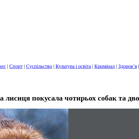
нес
|
Спорт
|
Суспільство
|
Культура і освіта
|
Кримінал
|
Здоров’я
а лисиця покусала чотирьох собак та дво