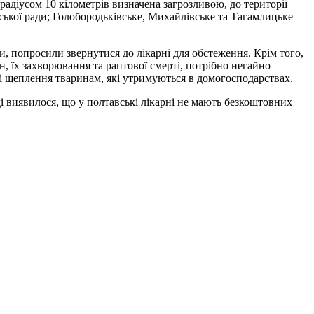
радіусом 10 кілометрів визначена загрозливою, до території
ьської ради; Голобородьківське, Михайлівське та Тагамлицьке
ни, попросили звернутися до лікарні для обстеження. Крім того,
н, їх захворювання та раптової смерті, потрібно негайно
і щеплення тваринам, які утримуються в домогосподарствах.
оді виявилося, що у полтавські лікарні не мають безкоштовних