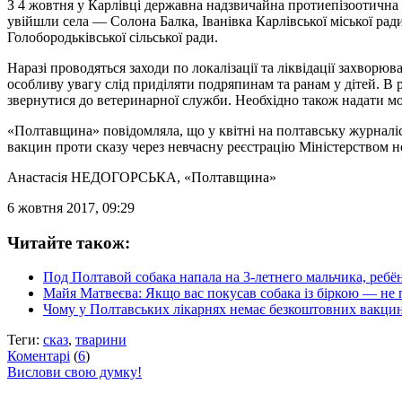
З 4 жовтня у Карлівці державна надзвичайна протиепізоотична к
увійшли села — Солона Балка, Іванівка Карлівської міської рад
Голобородьківської сільської ради.
Наразі проводяться заходи по локалізації та ліквідації захворю
особливу увагу слід приділяти подряпинам та ранам у дітей. В 
звернутися до ветеринарної служби. Необхідно також надати м
«Полтавщина» повідомляла, що у квітні на полтавську журнал
вакцин проти сказу через невчасну реєстрацію Міністерством н
Анастасія НЕДОГОРСЬКА
, «Полтавщина»
6 жовтня 2017, 09:29
Читайте також:
Под Полтавой собака напала на 3-летнего мальчика, ребё
Майя Матвеєва: Якщо вас покусав собака із біркою — не
Чому у Полтавських лікарнях немає безкоштовних вакцин
Теги:
сказ
,
тварини
Коментарі
(
6
)
Вислови свою думку!