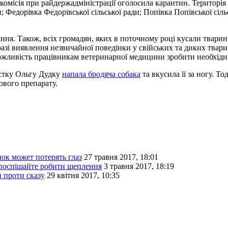
омісія при райдержадміністрації оголосила карантин. Територія 
и; Федорівка Федорівської сільської ради; Попівка Попівської сіл
вання. Також, всіх громадян, яких в поточному році кусали твари
разі виявлення незвичайної поведінки у свійських та диких твари
ожливість працівникам ветеринарної медицини зробити необхідн
істку Ольгу Дудку
напала бродяча собака
та вкусила її за ногу. Т
ового препарату.
нок может потерять глаз
27 травня 2017, 18:01
 поспішайте робити щеплення
3 травня 2017, 18:19
 проти сказу
29 квітня 2017, 10:35