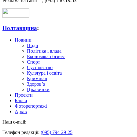
Реклама на сайті –
,
(095) 750-18-53
Полтавщина
:
Новини
Події
Політика і влада
Економіка і бізнес
Спорт
Суспільство
Культура і освіта
Кримінал
Здоров’я
Цікавинки
Проекти
Блоги
Фоторепортажі
Архів
Наш e-mail:
Телефон редакції:
(095) 794-29-25