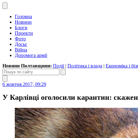
Головна
Новини
Блоги
Проекти
Фото
Досьє
Війна
Допомога армії
Новини Полтавщини:
Події
|
Політика і влада
|
Економіка і біз
6 жовтня 2017, 09:29
У Карлівці оголосили карантин: скажен