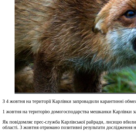
З 4 жовтня на території Карлівки запровадили карантинні обме
1 жовтня на територію домогосподарства мешканки Карлівки забі
Як повідомляє прес-служба Карлівської райради, лисицю вбили,
області. 3 жовтня отримано позитивні результати дослідження н