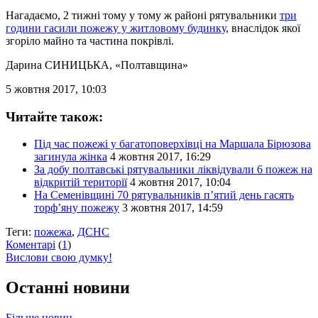
Нагадаємо, 2 тижні тому у тому ж районі рятувальники
три
години гасили пожежу у житловому будинку
, внаслідок якої
згоріло майно та частина покрівлі.
Дарина СИНИЦЬКА
, «Полтавщина»
5 жовтня 2017, 10:03
Читайте також:
Під час пожежі у багатоповерхівці на Маршала Бірюзова
загинула жінка
4 жовтня 2017, 16:29
За добу полтавські рятувальники ліквідували 6 пожеж на
відкритій території
4 жовтня 2017, 10:04
На Семенівщині 70 рятувальників п’ятий день гасять
торф’яну пожежу
3 жовтня 2017, 14:59
Теги:
пожежа
,
ДСНС
Коментарі
(
1
)
Вислови свою думку!
Останні новини
Більше новин