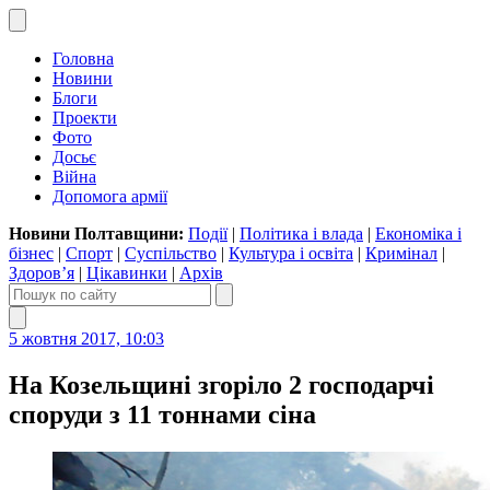
Головна
Новини
Блоги
Проекти
Фото
Досьє
Війна
Допомога армії
Новини Полтавщини:
Події
|
Політика і влада
|
Економіка і
бізнес
|
Спорт
|
Суспільство
|
Культура і освіта
|
Кримінал
|
Здоров’я
|
Цікавинки
|
Архів
5 жовтня 2017, 10:03
На Козельщині згоріло 2 господарчі
споруди з 11 тоннами сіна