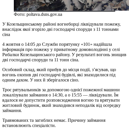
Фото: poltava.dsns.gov.ua
У Козельщинському районі вогнеборці ліквідували пожежу,
внаслідок якої згоріло дві господарчі споруди з 11 тоннами
сіна
4 жовтня о 14:05 до Служби порятунку «101» надійшла
інформація про пожежу у приватному домоволодінні у селі
Рибалки Козельщинського району. У результаті вогонь знищив
дві господарчі споруди та 11 тонн сіна.
Особовий склад, який прибув до місця події, з’ясував, що
вогонь охопив дві господарчі будівлі, які знаходилися під
одним дахом. У них й зберігалося сіно.
Троє рятувальників за допомогою однієї пожежної машини
локалізували займання о 14:30, а о 15:55 — ліквідували. Їм
вдалося не допустити розповсюдження вогню та врятувати
житловий будинок, який знаходився неподалік від осередку
займання.
Травмованих та загиблих немає. Причину займання
встановлюють спеціалісти.