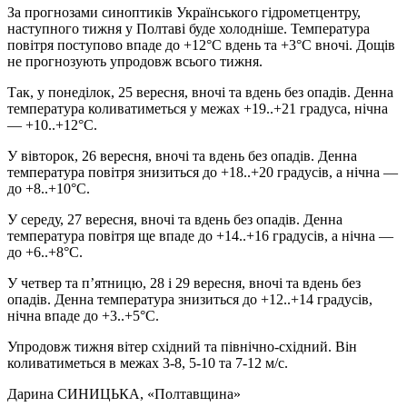
За прогнозами синоптиків Українського гідрометцентру,
наступного тижня у Полтаві буде холодніше. Температура
повітря поступово впаде до +12°С вдень та +3°С вночі. Дощів
не прогнозують упродовж всього тижня.
Так, у понеділок, 25 вересня, вночі та вдень без опадів. Денна
температура коливатиметься у межах +19..+21 градуса, нічна
— +10..+12°С.
У вівторок, 26 вересня, вночі та вдень без опадів. Денна
температура повітря знизиться до +18..+20 градусів, а нічна —
до +8..+10°С.
У середу, 27 вересня, вночі та вдень без опадів. Денна
температура повітря ще впаде до +14..+16 градусів, а нічна —
до +6..+8°С.
У четвер та п’ятницю, 28 і 29 вересня, вночі та вдень без
опадів. Денна температура знизиться до +12..+14 градусів,
нічна впаде до +3..+5°С.
Упродовж тижня вітер східний та північно-східний. Він
коливатиметься в межах 3-8, 5-10 та 7-12 м/с.
Дарина СИНИЦЬКА
, «Полтавщина»