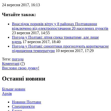
24 вересня 2017, 16:13
Читайте також:
Внаслідок поривів вітру у 8 районах Полтавщини
відключено від електропостачання 20 населених пунктів
23 вересня 2017, 14:55
Погода у Полтаві: літня спека триватиме, але лише
вдень
17 вересня 2017, 18:40
Погода у Полтаві: синоптики прогнозують короткочасне
підвищення температури
10 вересня 2017, 17:29
Теги:
погода
Коментарі
(
7
)
Вислови свою думку!
Останні новини
Більше новин
Архів
Новини Полтави
Спецпроекти
Блоги