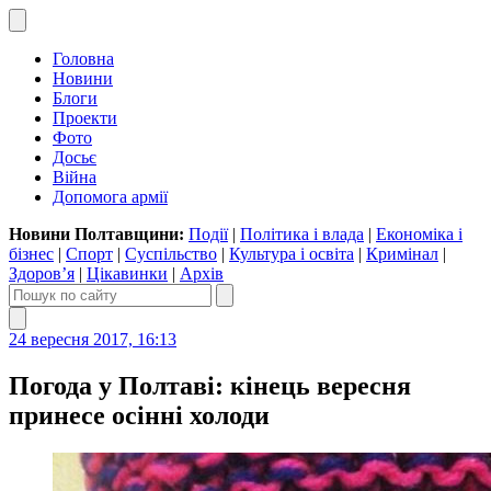
Головна
Новини
Блоги
Проекти
Фото
Досьє
Війна
Допомога армії
Новини Полтавщини:
Події
|
Політика і влада
|
Економіка і
бізнес
|
Спорт
|
Суспільство
|
Культура і освіта
|
Кримінал
|
Здоров’я
|
Цікавинки
|
Архів
24 вересня 2017, 16:13
Погода у Полтаві: кінець вересня
принесе осінні холоди