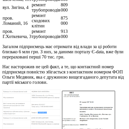
ремонт
809
вул. Зигіна, 4
трубопроводів
000
ремонт
пров.
875
сходових
Ломаний, 16
000
клітин
пров.
ремонт
913
Г.Хоткевича, 3
трубопроводів
000
Загалом підприємець має отримати від влади за ці роботи
близько 6 млн грн. З них, за даними порталу Є-data, вже були
перераховані перші 70 тис. грн.
Нас насторожив не цей факт, а те, що контактний номер
підприємця повністю збігається з контактним номером ФОП
Ольги Медяник, яка є дружиною вищезгаданого депутата від
партії міського голови.