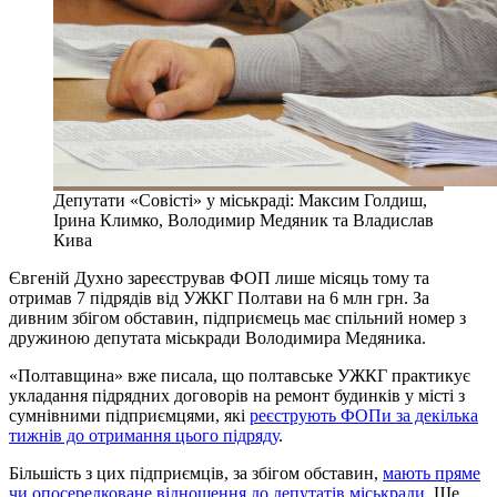
Депутати «Совісті» у міськраді: Максим Голдиш,
Ірина Климко, Володимир Медяник та Владислав
Кива
Євгеній Духно зареєстрував ФОП лише місяць тому та
отримав 7 підрядів від УЖКГ Полтави на 6 млн грн. За
дивним збігом обставин, підприємець має спільний номер з
дружиною депутата міськради Володимира Медяника.
«Полтавщина» вже писала, що полтавське УЖКГ практикує
укладання підрядних договорів на ремонт будинків у місті з
сумнівними підприємцями, які
реєструють ФОПи за декілька
тижнів до отримання цього підряду
.
Більшість з цих підприємців, за збігом обставин,
мають пряме
чи опосередковане відношення до депутатів міськради
. Ще