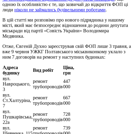
одною їх особливістю є те, що зазвичай до відкриття ФОП ці
люди
ніколи не займались будівельними роботами
.
В цій статті ми розповімо про нового підрядника у нашому
місті, який має безпосереднє відношення до родини депутата
міськради від партії «Совість України» Володимира
Медяника.
Отже, Євгеній Духно зареєстрував свій ФОП лише 3 травня, а
вже 9 червня УЖКГ Полтавського міськвиконкому уклало з
ним 7 договорів на ремонт у наступних будинках:
Адреса
Ціна,
Вид робіт
будинку
грн
вул.
ремонт
447
Навроцького,
трубопроводів
000
3
вул.
ремонт
667
Ст.Халтуріна,
трубопроводів
000
7
вул.
ремонт
728
Пушкарівська,
трубопроводів
000
22а
вул.
ремонт
739
Шевченка, 115
трубопроводів
000