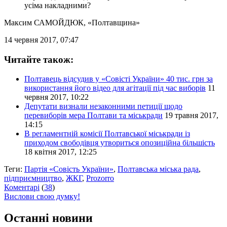
усіма накладними?
Максим САМОЙДЮК
, «Полтавщина»
14 червня 2017, 07:47
Читайте також:
Полтавець відсудив у «Совісті України» 40 тис. грн за
використання його відео для агітації під час виборів
11
червня 2017, 10:22
Депутати визнали незаконними петиції щодо
перевиборів мера Полтави та міськради
19 травня 2017,
14:15
В регламентній комісії Полтавської міськради із
приходом свободівця утвориться опозиційна більшість
18 квітня 2017, 12:25
Теги:
Партія «Совість України»
,
Полтавська міська рада
,
підприємництво
,
ЖКГ
,
Prozorro
Коментарі
(
38
)
Вислови свою думку!
Останні новини