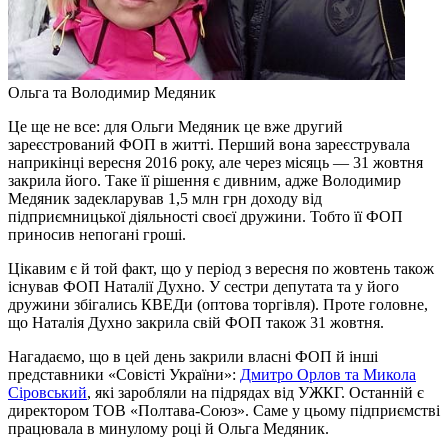
Ольга та Володимир Медяник
Це ще не все: для Ольги Медяник це вже другий
зареєстрований ФОП в житті. Перший вона зареєструвала
наприкінці вересня 2016 року, але через місяць — 31 жовтня
закрила його. Таке її рішення є дивним, адже Володимир
Медяник задекларував 1,5 млн грн доходу від
підприємницької діяльності своєї дружини. Тобто її ФОП
приносив непогані гроші.
Цікавим є й той факт, що у період з вересня по жовтень також
існував ФОП Наталії Духно. У сестри депутата та у його
дружини збігались КВЕДи (оптова торгівля). Проте головне,
що Наталія Духно закрила свій ФОП також 31 жовтня.
Нагадаємо, що в цей день закрили власні ФОП й інші
представники «Совісті України»:
Дмитро Орлов та Микола
Сіровський
, які заробляли на підрядах від УЖКГ. Останній є
директором ТОВ «Полтава-Союз». Саме у цьому підприємстві
працювала в минулому році й Ольга Медяник.