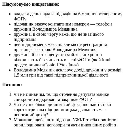
Підсумовуємо вищезгадане:
влада за день віддала підрядів на 6 млн новоствореному
ФОПу
підрядник вказує контактним номером — телефон
дружини Володимира Медяника
дружина, в свою чергу каже, що не знає цього
підприємця
цей підприємець має спільне місце реєстрації та
прізвище з сестрою Володимира Медяника
дружина й сестра депутата майже синхронно
відкривають й зачиняють власні ФОПи (як й інші
представники «Совісті України»)
Володимир Медяник декларує дохід дружини у розмірі
1,5 млн грн від такої підприємницької діяльності
Питання:
Чи не є дивним, те, що оточення депутата майже
синхронно відкриває та закриває ФОП?
Чи не є ще більш дивним той факт, що навіть така
короткотривала підприємницька діяльність має
непоганий дохід?
Можливо, щоб зняти підозри, УЖКГ треба повністю
оприлюднювати договори та акти виконаних робіт з