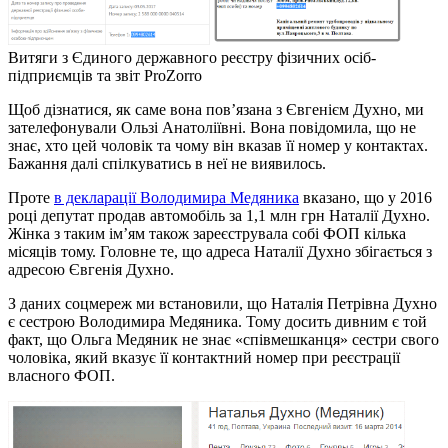
Витяги з Єдиного державного реєстру фізичних осіб-
підприємців та звіт ProZorro
Щоб дізнатися, як саме вона пов’язана з Євгенієм Духно, ми
зателефонували Ользі Анатоліївні. Вона повідомила, що не
знає, хто цей чоловік та чому він вказав її номер у контактах.
Бажання далі спілкуватись в неї не виявилось.
Проте
в декларації Володимира Медяника
вказано, що у 2016
році депутат продав автомобіль за 1,1 млн грн Наталії Духно.
Жінка з таким ім’ям також зареєструвала собі ФОП кілька
місяців тому. Головне те, що адреса Наталії Духно збігається з
адресою Євгенія Духно.
З даних соцмереж ми встановили, що Наталія Петрівна Духно
є сестрою Володимира Медяника. Тому досить дивним є той
факт, що Ольга Медяник не знає «співмешканця» сестри свого
чоловіка, який вказує її контактний номер при реєстрації
власного ФОП.