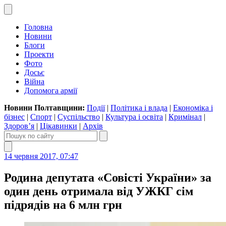
Головна
Новини
Блоги
Проекти
Фото
Досьє
Війна
Допомога армії
Новини Полтавщини:
Події
|
Політика і влада
|
Економіка і
бізнес
|
Спорт
|
Суспільство
|
Культура і освіта
|
Кримінал
|
Здоров’я
|
Цікавинки
|
Архів
14 червня 2017, 07:47
Родина депутата «Совісті України» за
один день отримала від УЖКГ сім
підрядів на 6 млн грн