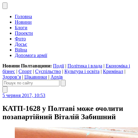
Головна
Новини
Блоги
Проекти
Фото
Досьє
Війна
Допомога армії
Новини Полтавщини:
Події
|
Політика і влада
|
Економіка і
бізнес
|
Спорт
|
Суспільство
|
Культура і освіта
|
Кримінал
|
Здоров’я
|
Цікавинки
|
Архів
5 червня 2017, 10:53
КАТП-1628 у Полтаві може очолити
позапартійний Віталій Забишний