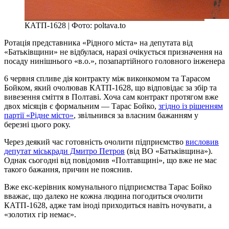
КАТП-1628 | Фото: poltava.to
Ротація представника «Рідного міста» на депутата від
«Батьківщини» не відбулася, наразі очікується призначення на
посаду нинішнього «в.о.», позапартійного головного інженера
6 червня спливе дія контракту між виконкомом та Тарасом
Бойком, який очолював КАТП-1628, що відповідає за збір та
вивезення сміття в Полтаві. Хоча сам контракт протягом вже
двох місяців є формальним — Тарас Бойко,
згідно із рішенням
партії «Рідне місто»
, звільнився за власним бажанням у
березні цього року.
Через деякий час готовність очолити підприємство
висловив
депутат міськради Дмитро Петров
(від ВО «Батьківщина»).
Однак сьогодні від повідомив «Полтавщині», що вже не має
такого бажання, причин не пояснив.
Вже екс-керівник комунального підприємства Тарас Бойко
вважає, що далеко не кожна людина погодиться очолити
КАТП-1628, адже там іноді приходиться навіть ночувати, а
«золотих гір немає».