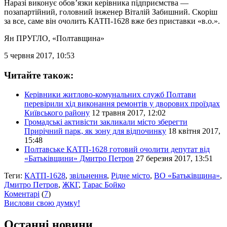
Наразі виконує обов’язки керівника підприємства —
позапартійний, головний інженер Віталій Забишний. Скоріш
за все, саме він очолить КАТП-1628 вже без приставки «в.о.».
Ян ПРУГЛО
, «Полтавщина»
5 червня 2017, 10:53
Читайте також:
Керівники житлово-комунальних служб Полтави
перевірили хід виконання ремонтів у дворових проїздах
Київського району
12 травня 2017, 12:02
Громадські активісти закликали місто зберегти
Прирічний парк, як зону для відпочинку
18 квітня 2017,
15:48
Полтавське КАТП-1628 готовий очолити депутат від
«Батьківщини» Дмитро Петров
27 березня 2017, 13:51
Теги:
КАТП-1628
,
звільнення
,
Рідне місто
,
ВО «Батьківщина»
,
Дмитро Петров
,
ЖКГ
,
Тарас Бойко
Коментарі
(
7
)
Вислови свою думку!
Останні новини