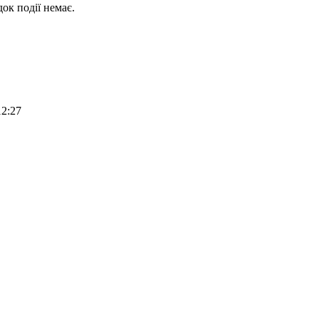
ок події немає.
12:27