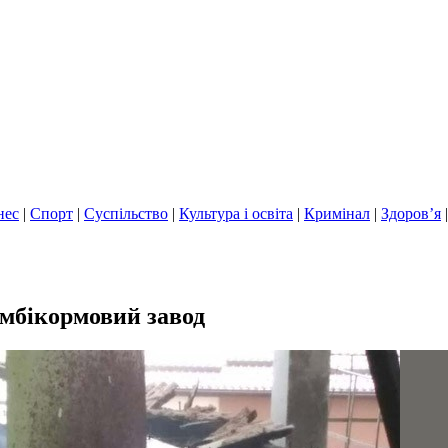
нес
|
Спорт
|
Суспільство
|
Культура і освіта
|
Кримінал
|
Здоров’я
омбікормовий завод