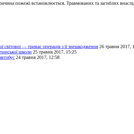
ичина пожежі встановлюється. Травмованих та загиблих внаслід
ї світової — триває операція з її знешкодження
26 травня 2017, 
ятинської школи
25 травня 2017, 15:25
автобус
24 травня 2017, 12:58