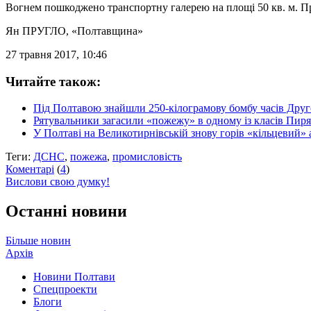
Вогнем пошкоджено транспортну галерею на площі 50 кв. м. Пр
Ян ПРУГЛО
, «Полтавщина»
27 травня 2017, 10:46
Читайте також:
Під Полтавою знайшли 250-кілограмову бомбу часів Друго
Рятувальники загасили «пожежу» в одному із класів Пир
У Полтаві на Великотирнівській знову горів «кільцевий» 
Теги:
ДСНС
,
пожежа
,
промисловість
Коментарі
(
4
)
Вислови свою думку!
Останні новини
Більше новин
Архів
Новини Полтави
Спецпроекти
Блоги