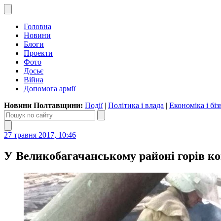
Головна
Новини
Блоги
Проекти
Фото
Досьє
Війна
Допомога армії
Новини Полтавщини:
Події
|
Політика і влада
|
Економіка і біз
27 травня 2017, 10:46
У Великобагачанському районі горів к