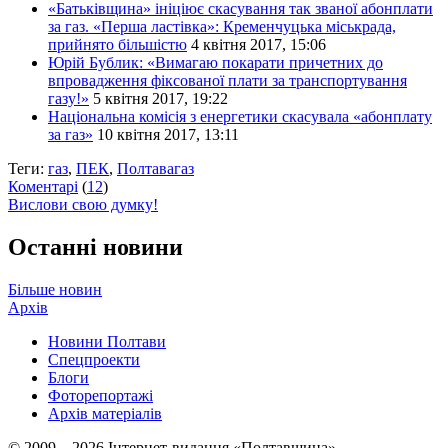
«Батьківщина» ініціює скасування так званої абонплати
за газ. «Перша ластівка»: Кременчуцька міськрада,
прийнято більшістю
4 квітня 2017, 15:06
Юрій Бублик: «Вимагаю покарати причетних до
впровадження фіксованої плати за транспортування
газу!»
5 квітня 2017, 19:22
Національна комісія з енергетики скасувала «абонплату
за газ»
10 квітня 2017, 13:11
Теги:
газ
,
ПЕК
,
Полтавагаз
Коментарі
(
12
)
Вислови свою думку!
Останні новини
Більше новин
Архів
Новини Полтави
Спецпроекти
Блоги
Фоторепортажі
Архів матеріалів
© 2009 – 2026 Інтернет-видання «Полтавщина»