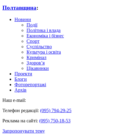
Полтавщина
:
Новини
Події
Політика і влада
Економіка і бізнес
Спорт
Суспільство
Культура і освіта
Кримінал
Здоров’я
Цікавинки
Проекти
Блоги
Фоторепортажі
Архів
Наш e-mail:
Телефон редакції:
(095) 794-29-25
Реклама на сайті:
(095) 750-18-53
Запропонувати тему