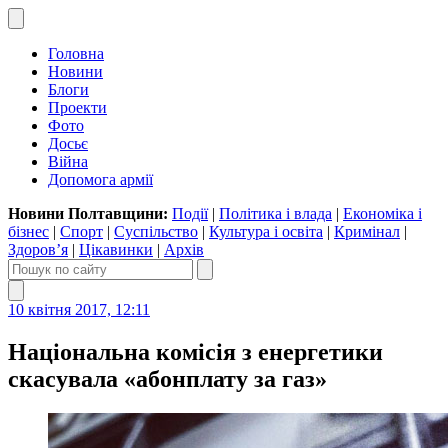
Головна
Новини
Блоги
Проекти
Фото
Досьє
Війна
Допомога армії
Новини Полтавщини:
Події
|
Політика і влада
|
Економіка і
бізнес
|
Спорт
|
Суспільство
|
Культура і освіта
|
Кримінал
|
Здоров’я
|
Цікавинки
|
Архів
10 квітня 2017, 12:11
Національна комісія з енергетики
скасувала «абонплату за газ»