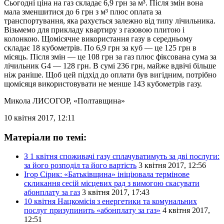
Сьогодні ціна на газ складає 6,9 грн за м³. Після змін вона
мала зменшитися до 6 грн з м³ плюс оплата за
транспортування, яка рахується залежно від типу лічильника.
Візьмемо для прикладу квартиру з газовою плитою і
колонкою. Щомісячне використання газу в середньому
складає 18 кубометрів. По 6,9 грн за куб — це 125 грн в
місяць. Після змін — це 108 грн за газ плюс фіксована сума за
лічильник G4 — 128 грн. В сумі 236 грн, майже вдвічі більше
ніж раніше. Щоб цей підхід до оплати був вигідним, потрібно
щомісяця використовувати не менше 143 кубометрів газу.
Микола ЛИСОГОР
, «Полтавщина»
10 квітня 2017, 12:11
Матеріали по темі:
З 1 квітня споживачі газу сплачуватимуть за дві послуги:
за його розподіл та його вартість
3 квітня 2017, 12:56
Ігор Сірик: «Батьківщина» ініціювала термінове
скликання сесій місцевих рад з вимогою скасувати
абонплату за газ
3 квітня 2017, 17:43
10 квітня Нацкомісія з енергетики та комунальних
послуг призупинить «абонплату за газ»
4 квітня 2017,
12:51