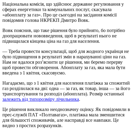
Національна комісія, що здійснює державне регулювання у
сферах енергетики та комунальних послуг, скасувала
«абонплату за газ». Про це сьогодні на засідання комісії
повідомив голова НКРЕКП Дмитро Вовк.
Вовк пояснив, що таке рішення було прийнято, бо потрібно
доопрацювати нововведення, щоб в результаті нього не
підвищилася кінцева ціна на газ для населення.
— Треба провести консультації, щоб для жодного українця не
було підвищення в результаті змін в нарахуванні ціни на газ.
Нам не вдалося роз’яснити це рішення, ми беремо перерву
щоб провести обговорення. Абонплату за газ, яка мала бути
введена з 1 квітня, скасовуємо.
Нагадаємо, що з 1 квітня для населення платіжка за спожитий
газ розділилася на дві: одна — за газ, як товар, інша — за його
транспортування та розподіл (абонплата). Розмір останньої
залежить від типорозміру лічильника
.
Це рішення викликало неоднозначну оцінку. Як повідомили в
прес-службі ПАТ «Полтавагаз», платіжка мала зменшитися
для більшості споживачів, але насправді все навпаки. Це
видно з простих розрахунків.