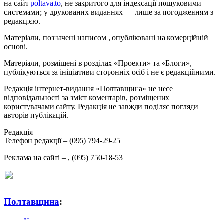
на сайт
poltava.to
, не закритого для індексації пошуковими
системами; у друкованих виданнях — лише за погодженням з
редакцією.
Матеріали, позначені написом
, опубліковані на комерційній
основі.
Матеріали, розміщені в розділах «Проекти» та «Блоги»,
публікуються за ініціативи сторонніх осіб і не є редакційними.
Редакція інтернет-видання «Полтавщина» не несе
відповідальності за зміст коментарів, розміщених
користувачами сайту. Редакція не завжди поділяє погляди
авторів публікацій.
Редакція –
Телефон редакції –
(095) 794-29-25
Реклама на сайті –
,
(095) 750-18-53
Полтавщина
: