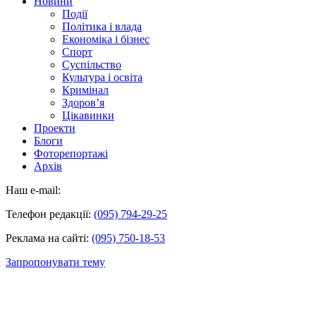
Новини
Події
Політика і влада
Економіка і бізнес
Спорт
Суспільство
Культура і освіта
Кримінал
Здоров’я
Цікавинки
Проекти
Блоги
Фоторепортажі
Архів
Наш e-mail:
Телефон редакції:
(095) 794-29-25
Реклама на сайті:
(095) 750-18-53
Запропонувати тему