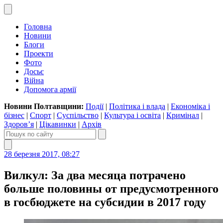
Головна
Новини
Блоги
Проекти
Фото
Досьє
Війна
Допомога армії
Новини Полтавщини:
Події
|
Політика і влада
|
Економіка і
бізнес
|
Спорт
|
Суспільство
|
Культура і освіта
|
Кримінал
|
Здоров’я
|
Цікавинки
|
Архів
28 березня 2017, 08:27
Вилкул: За два месяца потрачено
больше половины от предусмотренного
в госбюджете на субсидии в 2017 году